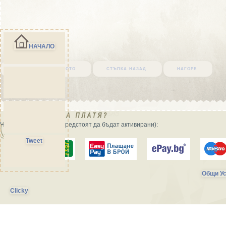
НАЧАЛО
върни се в началото
стъпка назад
нагоре
Начини на плащане (предстоят да бъдат активирани):
Tweet
Общи Ус
Clicky