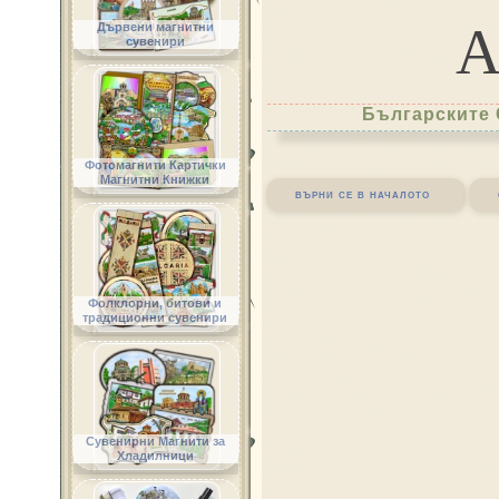
Дървени магнитни
сувенири
Българските 
Фотомагнити Картички
Магнитни Книжки
върни се в началото
Фолклорни, битови и
традиционни сувенири
Сувенирни Магнити за
Хладилници