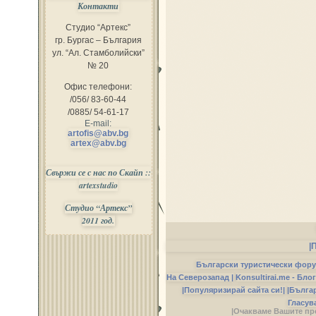
Контакти
Студио “Артекс”
гр. Бургас – България
ул. “Ал. Стамболийски”
№ 20
Офис телефони:
/056/ 83-60-44
/0885/ 54-61-17
E-mail:
artofis@abv.bg
artex@abv.bg
Свържи се с нас по Скайп ::
artexstudio
Студио “Артекс”
2011 год.
|
Български туристически фор
На Северозапад |
Konsultirai.me - Бло
|Популяризирай сайта си!|
|Бълга
Гласув
|Очакваме Вашите пр