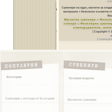
inf
Сувенири на едро, магнити за хлад
материали + безплатно късметче к
Ваш
Магнитни сувенири
::
Фолкло
стикери
::
Фолклорни сувенир
ключодържатели, значк
| Copyright © 
a
Страницате
Категории
Основни модели
Сувенири с изгледи от България
Магнитни сувенири