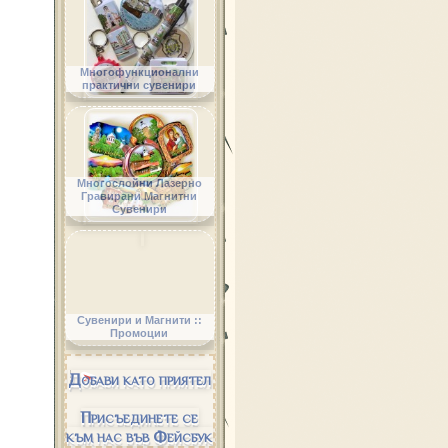
Многофункционални
практични сувенири
Многослойни Лазерно
Гравирани Магнитни
Сувенири
Сувенири и Магнити ::
Промоции
Добави като приятел
Присъединете се
към нас във Фейсбук