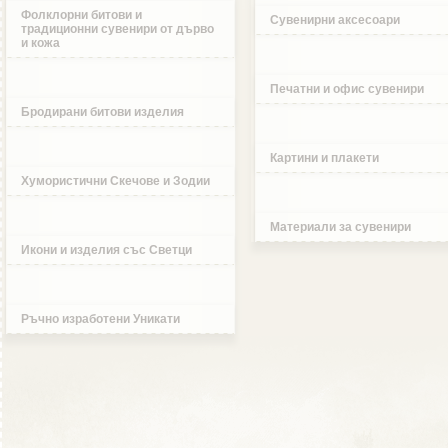
Фолклорни битови и
Сувенирни аксесоари
традиционни сувенири от дърво
и кожа
Печатни и офис сувенири
Бродирани битови изделия
Картини и плакети
Хумористични Скечове и Зодии
Материали за сувенири
Икони и изделия със Светци
Ръчно изработени Уникати