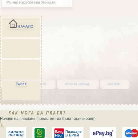
Ръчно изработени Уникати
НАЧАЛО
върни се в началото
стъпка назад
нагоре
Tweet
Начини на плащане (предстоят да бъдат активирани):