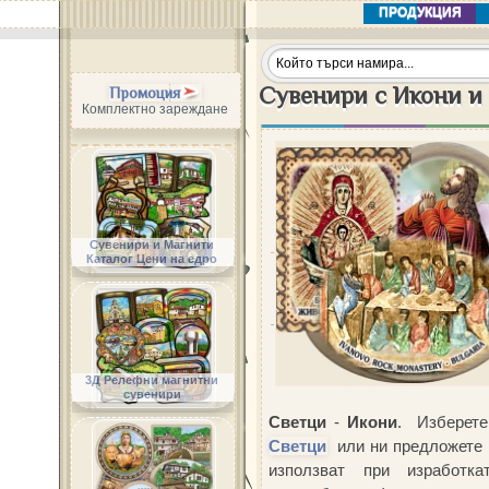
ПРОДУКЦИЯ
Сувенири с Икони и
Промоция
Комплектно зареждане
Сувенири и Магнити
Каталог Цени на едро
3Д Релефни магнитни
сувенири
Светци
-
Икони
.
Изберет
Светци
или ни предложете н
използват при изработ