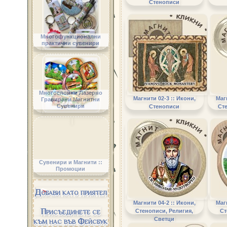
Стенописи
Многофункционални
практични сувенири
Многослойни Лазерно
Магнити 02-3 :: Икони,
Маг
Гравирани Магнитни
Сувенири
Стенописи
Ст
Сувенири и Магнити ::
Промоции
Добави като приятел
Магнити 04-2 :: Икони,
Маг
Присъединете се
Стенописи, Религия,
Ст
Светци
към нас във Фейсбук