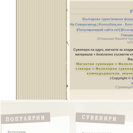
|
Български туристически фор
На Северозапад |
Konsultirai.me - Бло
|Популяризирай сайта си!|
|Бълга
Гласув
|Очакваме Вашите пр
inf
Сувенири на едро, магнити за хлад
материали + безплатно късметче к
Ваш
Магнитни сувенири
::
Фолкло
стикери
::
Фолклорни сувенир
ключодържатели, значк
| Copyright © 
a
Страницате
Категории