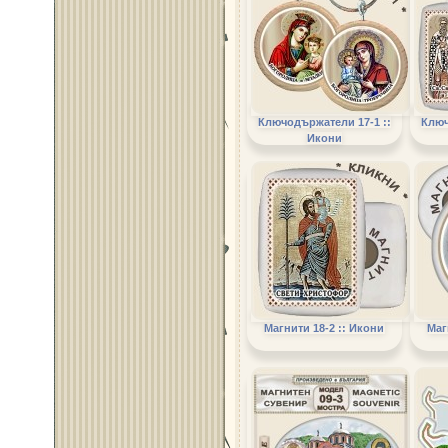
Ключодържатели 17-1 ::
Ключ
Икони
Магнити 18-2 :: Икони
Маг