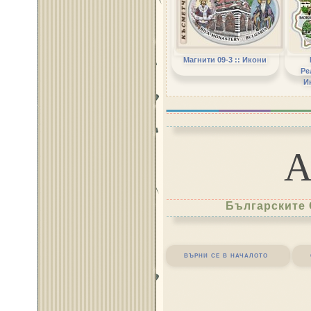
Магнити 09-3 :: Икони
Ре
И
Българските 
върни се в началото