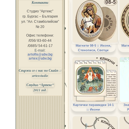
Контакти
Студио “Артекс”
гр. Бургас – България
ул. “Ал. Стамболийски”
№ 20
Офис телефони:
/056/ 83-60-44
/0885/ 54-61-17
Магнити 08-5 :: Икони,
Магн
E-mail:
Стенописи, Светци
artofis@abv.bg
artex@abv.bg
Свържи се с нас по Скайп ::
artexstudio
Студио “Артекс”
2011 год.
Картички пирамидки 14-1
Зна
:: Икони