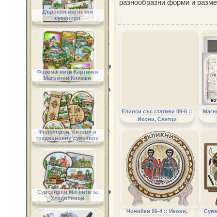
разнообразни форми и разм
Дървени магнитни
сувенири
Фотомагнити Картички
Магнитни Книжки
Елипси със стативи 09-6 ::
Магни
Икони, Светци
Фолклорни, битови и
традиционни сувенири
Сувенирни Магнити за
Хладилници
Чинийки 06-4 :: Икони,
Суве