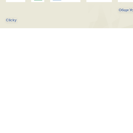
Общи Ус
Clicky