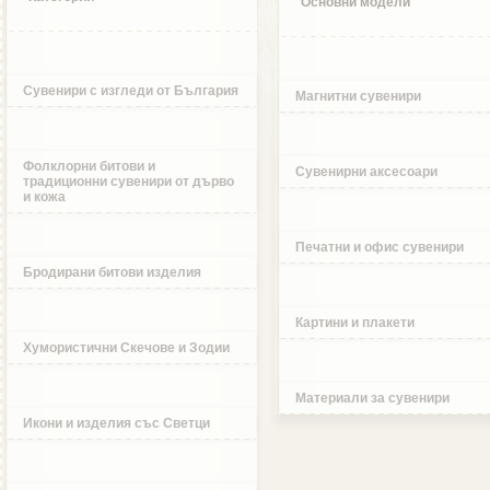
Основни модели
Сувенири с изгледи от България
Магнитни сувенири
Фолклорни битови и
Сувенирни аксесоари
традиционни сувенири от дърво
и кожа
Печатни и офис сувенири
Бродирани битови изделия
Картини и плакети
Хумористични Скечове и Зодии
Материали за сувенири
Икони и изделия със Светци