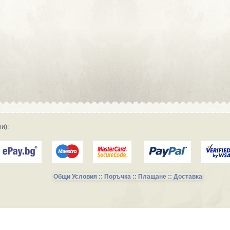
Сувенирна реклама :: Търговски
фирми и магазини
Сувенирна реклама :: Продукция и
фирми за производство
Сувенирна реклама :: Транспорт и
Услуги
и):
Общи Условия :: Поръчка :: Плащане :: Доставка
Сувенирни Колекции за Късметлии