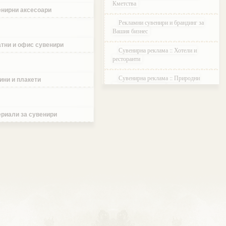
Кметства
нирни аксесоари
Рекламни сувенири и брандинг за
Вашия бизнес
тни и офис сувенири
Сувенирна реклама :: Хотели и
ресторанти
Сувенирна реклама :: Природни
ини и плакети
паркове и Резервати
Сувенирна реклама :: Музеи и
Галерии
риали за сувенири
Сувенирна реклама :: Етнографски
Комплекси
Сувенирна реклама :: Курортни и
ваканционни селища
Сувенирна реклама :: Туристически
агенции и дружества
Сувенирна реклама :: Атракции и
развлечения