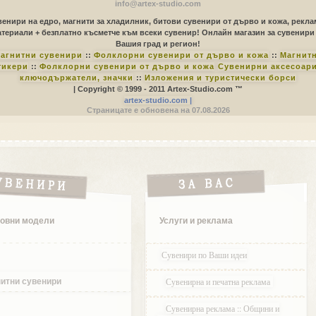
info@artex-studio.com
енири на едро, магнити за хладилник, битови сувенири от дърво и кожа, рекл
териали + безплатно късметче към всеки сувенир! Онлайн магазин за сувенири
Вашия град и регион!
агнитни сувенири
::
Фолклорни сувенири от дърво и кожа
::
Магнит
тикери
::
Фолклорни сувенири от дърво и кожа
Сувенирни аксесоари
ключодържатели, значки
::
Изложения и туристически борси
| Copyright © 1999 - 2011 Artex-Studio.com ™
artex-studio.com |
Страницате е обновена на 07.08.2026
овни модели
Услуги и реклама
Сувенири по Ваши идеи
Сувенирна и печатна реклама
итни сувенири
Сувенирна реклама :: Общини и