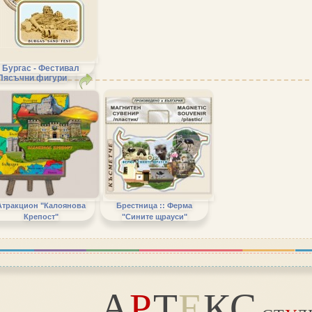
Бургас - Фестивал
Пясъчни фигури
Атракцион "Калоянова
Брестница :: Ферма
Крепост"
"Сините щрауси"
А
Р
Т
Е
КС