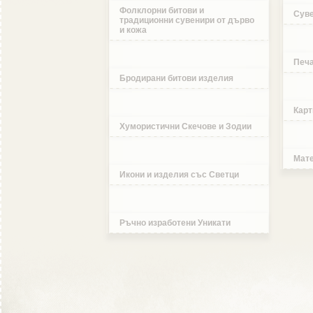
Фолклорни битови и
Суве
традиционни сувенири от дърво
и кожа
Печа
Бродирани битови изделия
Карт
Хумористични Скечове и Зодии
Мате
Икони и изделия със Светци
Ръчно изработени Уникати