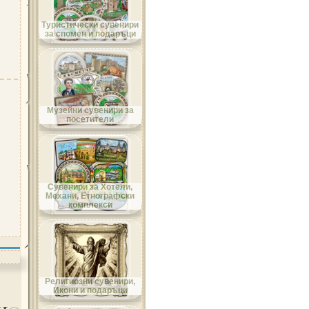
Област Велико Търново
Туристически сувенири
за спомен и подаръци
Област Видин
Музейни сувенири за
посетители
Област Враца
Сувенири за Хотели,
Механи, Етнографски
комплекси
Област Габрово
Религиозни сувенири,
Икони и подаръци