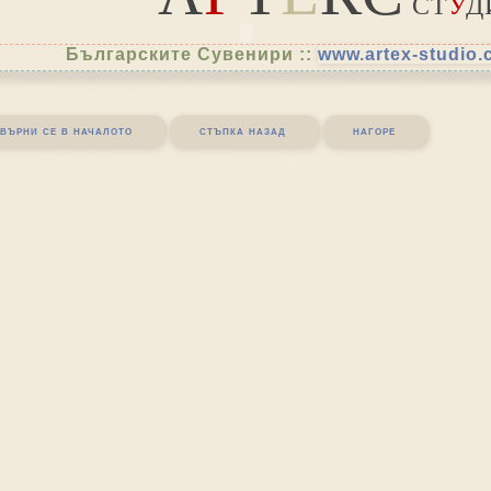
СТ
У
Д
Българските Сувенири ::
www.artex-studio
върни се в началото
стъпка назад
нагоре