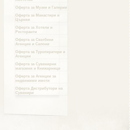
Оферта за Музеи и Галерии
Област Силистра
Оферта за Манастири и
Църкви
Оферта за Хотели и
Ресторанти
Оферта за Сватбени
Агенции и Салони
Област Сливен
Оферта за Туроператори и
Агенции
Оферта за Сувенирни
магазини и Книжарници
Оферта за Агенции за
Област Смолян
недвижими имоти
Оферта Дистрибутори на
Сувенири
Област София