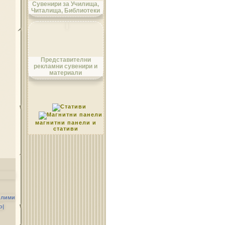
Сувенири за Училища,
Читалища, Библиотеки
Област Монтана
Представителни
рекламни сувенири и
материали
Област Пазарджик
магнитни панели и
стативи
Област Перник
илими
о|