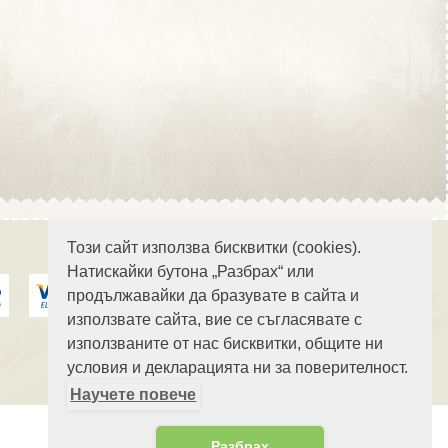
Област Стара Загора
Област Търговище
Този сайт използва бисквитки (cookies).
Натискайки бутона „Разбрах“ или
продължавайки да бразувате в сайта и
Област Хасково
използвате сайта, вие се съгласявате с
използваните от нас бисквитки, общите ни
условия и декларацията ни за поверителност.
Научете повече
Област Шумен
Разбрах