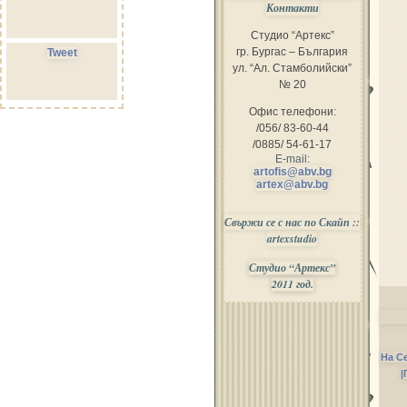
Контакти
Студио “Артекс”
гр. Бургас – България
Tweet
ул. “Ал. Стамболийски”
№ 20
Офис телефони:
/056/ 83-60-44
/0885/ 54-61-17
E-mail:
artofis@abv.bg
artex@abv.bg
Свържи се с нас по Скайп ::
artexstudio
Студио “Артекс”
2011 год.
На С
|