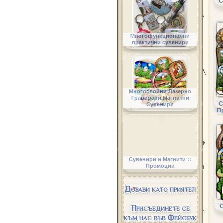
С
Многофункционални
практични сувенири
Многослойни Лазерно
Гравирани Магнитни
С
Сувенири
П
Сувенири и Магнити ::
Промоции
Добави като приятел
Присъединете се
към нас във Фейсбук