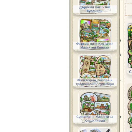
Дървени магнитни
сувенири
Фотомагнити Картички
Магнитни Книжки
С
Фолклорни, битови и
традиционни сувенири
Сувенирни Магнити за
Хладилници