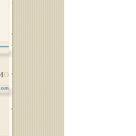
Област Силистра
Област Сливен
И
О
Област Смолян
.com
Област София