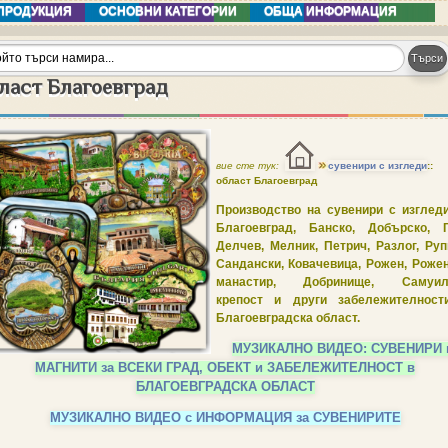
ПРОДУКЦИЯ
ОСНОВНИ КАТЕГОРИИ
ОБЩА ИНФОРМАЦИЯ
ласт Благоевград
вие сте тук:
сувенири с изгледи
::
област Благоевград
Производство на сувенири с изгле
Благоевград, Банско, Добърско, Г
Делчев, Мелник, Петрич, Разлог, Руп
Сандански, Ковачевица, Рожен, Роже
манастир, Добринище, Самуил
крепост и други
забележителност
Благоевградска област.
МУЗИКАЛНО ВИДЕО: СУВЕНИРИ 
МАГНИТИ за ВСЕКИ ГРАД, ОБЕКТ и ЗАБЕЛЕЖИТЕЛНОСТ в
БЛАГОЕВГРАДСКА ОБЛАСТ
МУЗИКАЛНО ВИДЕО с ИНФОРМАЦИЯ за СУВЕНИРИТЕ