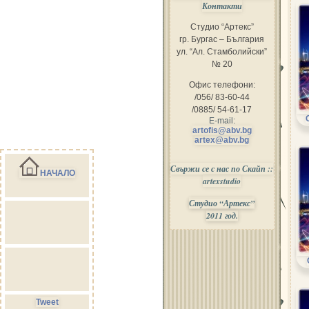
Контакти
Студио “Артекс”
гр. Бургас – България
ул. “Ал. Стамболийски”
№ 20
Офис телефони:
/056/ 83-60-44
/0885/ 54-61-17
E-mail:
artofis@abv.bg
artex@abv.bg
Свържи се с нас по Скайп ::
НАЧАЛО
artexstudio
Студио “Артекс”
2011 год.
Tweet