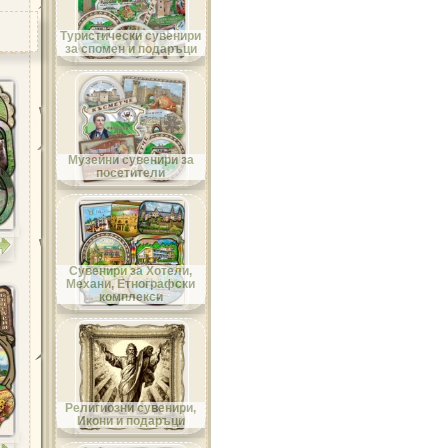
Област Велико Търново
Туристически сувенири
за спомен и подаръци
Област Видин
Музейни сувенири за
посетители
Област Враца
Сувенири за Хотели,
Механи, Етнографски
комплекси
Област Габрово
Религиозни сувенири,
Икони и подаръци