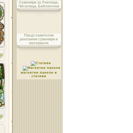
Сувенири за Училища,
Читалища, Библиотеки
Област Монтана
Представителни
рекламни сувенири и
материали
Област Пазарджик
магнитни панели и
стативи
Област Перник
а