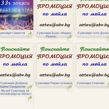
увенири Симитли
Сувенири Баня, община
Сувенири село Доле
Разлог
Сувенири Дебрене,
Сувенири Пирин планина
Сувенири Семково
бщина Сандански
Музей Сувенири за
лагоевградска област