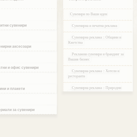
Сувенири по Ваши идеи
Сувенирна и печатна реклама
итни сувенири
Сувенирна реклама :: Общини и
Кметства
нирни аксесоари
Рекламни сувенири и брандинг за
Вашия бизнес
тни и офис сувенири
Сувенирна реклама :: Хотели и
ресторанти
Сувенирна реклама :: Природни
ини и плакети
паркове и Резервати
Сувенирна реклама :: Музеи и
Галерии
риали за сувенири
Сувенирна реклама :: Етнографски
Комплекси