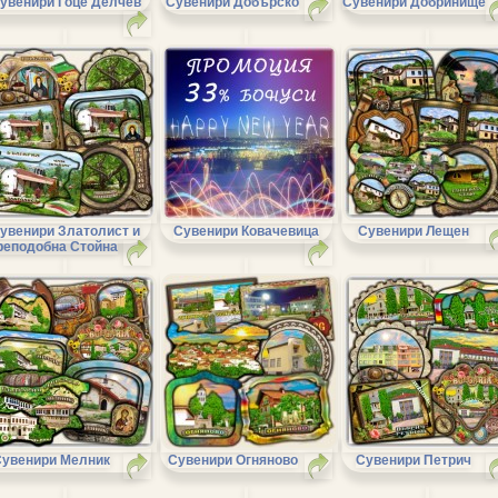
увенири Гоце Делчев
Сувенири Добърско
Сувенири Добринище
увенири Златолист и
Сувенири Ковачевица
Сувенири Лещен
реподобна Стойна
Сувенири Мелник
Сувенири Огняново
Сувенири Петрич