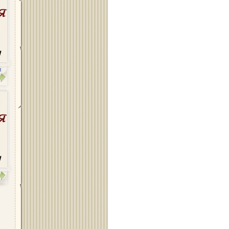
Област Плевен
Област Пловдив
н
Област Разград
Област Русе