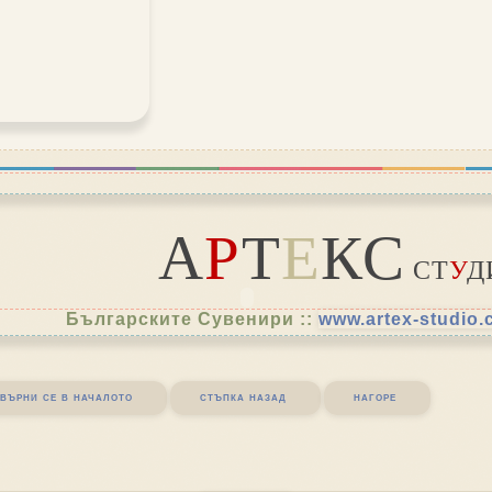
А
Р
Т
Е
КС
СТ
У
Д
Българските Сувенири ::
www.artex-studio
върни се в началото
стъпка назад
нагоре