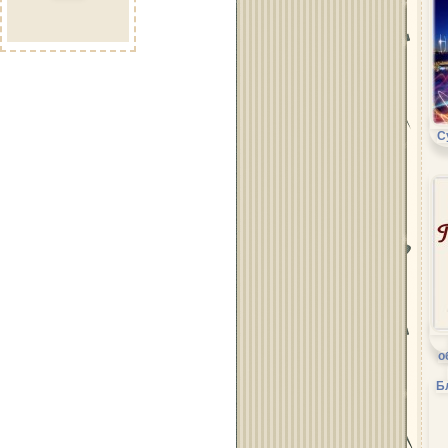
С
о
Б