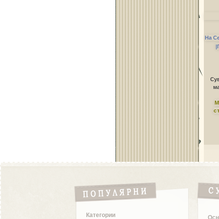
На С
|
Сув
ма
М
с
Категории
Осн