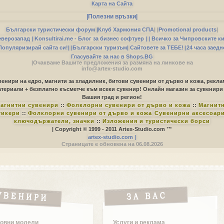
Карта на Сайта
|Полезни връзки|
Български туристически форум
|
Клуб Хармония СПА
|
|
Promotional products
|
еверозапад |
Konsultirai.me - Блог за бизнес софтуер |
| Всичко за Чипровските к
Популяризирай сайта си!|
|Български туризъм|
Сайтовете за ТЕБЕ!
|24 часа заедн
Гласувайте за нас в Shops.BG
|Очакваме Вашите предложения за размяна на линкове на
info@artex-studio.com
енири на едро, магнити за хладилник, битови сувенири от дърво и кожа, рекл
териали + безплатно късметче към всеки сувенир! Онлайн магазин за сувенири
Вашия град и регион!
агнитни сувенири
::
Фолклорни сувенири от дърво и кожа
::
Магнит
тикери
::
Фолклорни сувенири от дърво и кожа
Сувенирни аксесоари
ключодържатели, значки
::
Изложения и туристически борси
| Copyright © 1999 - 2011 Artex-Studio.com ™
artex-studio.com |
Страницате е обновена на 06.08.2026
овни модели
Услуги и реклама