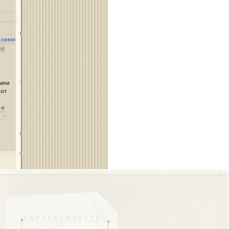
Област Стара Загора
илими
о|
амни
 от
Област Търговище
ни
 -
Област Хасково
Област Шумен