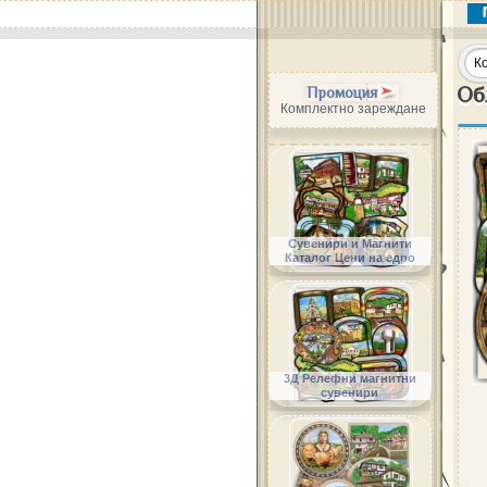
Об
Промоция
Комплектно зареждане
Сувенири и Магнити
Каталог Цени на едро
3Д Релефни магнитни
сувенири