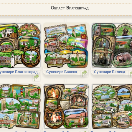
Област Благоевград
увенири Благоевград
Сувенири Банско
Сувенири Белица