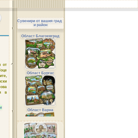
Сувенири от вашия град
и район
Област Благоевград
ди
от
оце
Област Бургас
ите,
нски
ова
и в
и
Област Варна