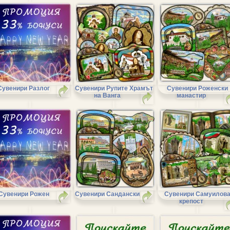
Сувенири Разлог
Сувенири Рупите Храмът
Сувенири Роженски
на Ванга
манастир
Сувенири Рожен
Сувенири Сандански
Сувенири Самуилов
крепост