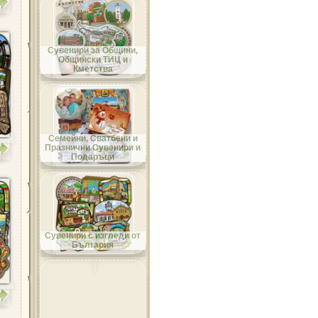
Област Добрич
Сувенири за Общини,
Общински ТИЦ и
Кметства
Област Кърджали
Семейни, Сватбени и
Празнични Сувенири и
Подаръци
Област Кюстендил
Сувенири с изгледи от
България
Област Ловеч