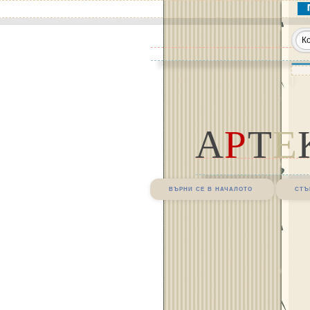
А
Р
Т
Е
върни се в началото
стъ