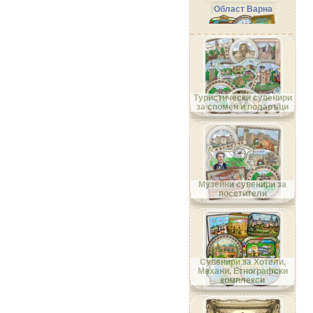
Област Варна
Област Велико Търново
Туристически сувенири
за спомен и подаръци
Област Видин
Музейни сувенири за
посетители
Област Враца
Сувенири за Хотели,
Механи, Етнографски
комплекси