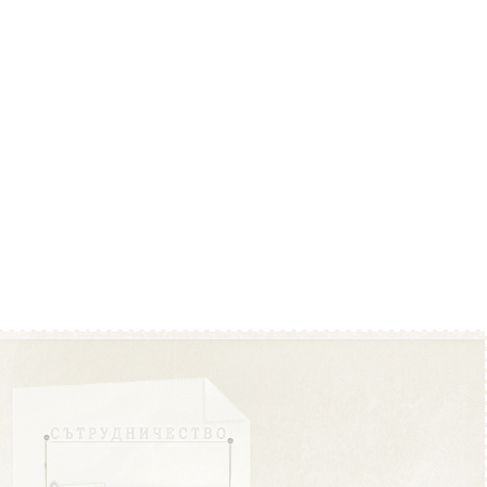
Област Плевен
Област Пловдив
Област Разград