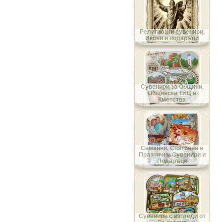
Област Габрово
Религиозни сувенири,
Икони и подаръци
Област Добрич
Сувенири за Общини,
Общински ТИЦ и
Кметства
Област Кърджали
Семейни, Сватбени и
Празнични Сувенири и
Подаръци
Област Кюстендил
Сувенири с изгледи от