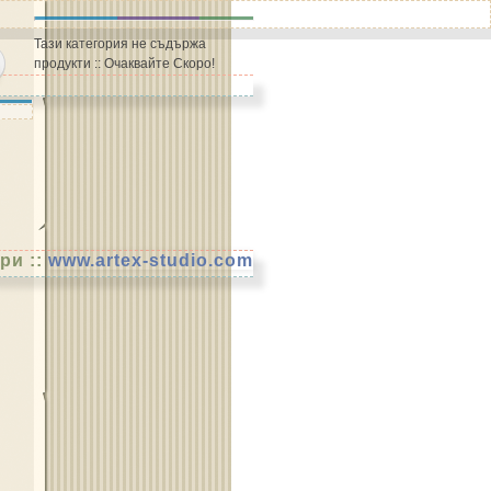
Тази категория не съдържа
продукти :: Очаквайте Скоро!
ри ::
www.artex-studio.com