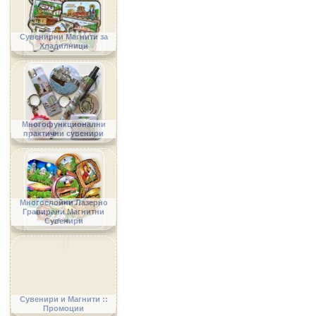
Сувенирни Магнити за
Хладилници
Многофункционални
практични сувенири
Многослойни Лазерно
Гравирани Магнитни
Сувенири
Сувенири и Магнити ::
Промоции