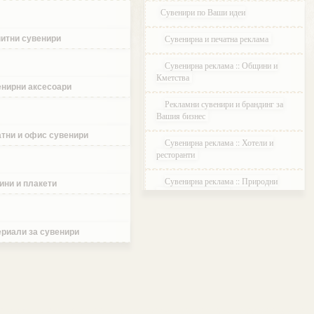
Сувенири по Ваши идеи
Сувенирна и печатна реклама
итни сувенири
Сувенирна реклама :: Общини и
Кметства
нирни аксесоари
Рекламни сувенири и брандинг за
Вашия бизнес
тни и офис сувенири
Сувенирна реклама :: Хотели и
ресторанти
Сувенирна реклама :: Природни
ини и плакети
паркове и Резервати
Сувенирна реклама :: Музеи и
Галерии
риали за сувенири
Сувенирна реклама :: Етнографски
Комплекси
Сувенирна реклама :: Курортни и
ваканционни селища