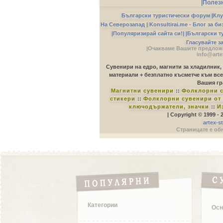
|Полез
Български туристически форум
|
Клу
На Северозапад |
Konsultirai.me - Блог за б
|Популяризирай сайта си!|
|Български т
Гласувайте з
|Очакваме Вашите предложе
info@arte
Сувенири на едро, магнити за хладилник,
материали + безплатно късметче към все
Вашия гр
Магнитни сувенири
::
Фолклорни с
стикери
::
Фолклорни сувенири от 
ключодържатели, значки
::
И
| Copyright © 1999 -
artex-s
Страницате е обн
Категории
Осн