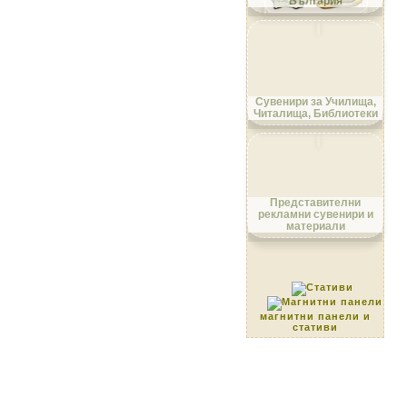
България
Област Ловеч
Сувенири за Училища,
Читалища, Библиотеки
Област Монтана
Представителни
рекламни сувенири и
материали
Област Пазарджик
магнитни панели и
стативи
Област Перник