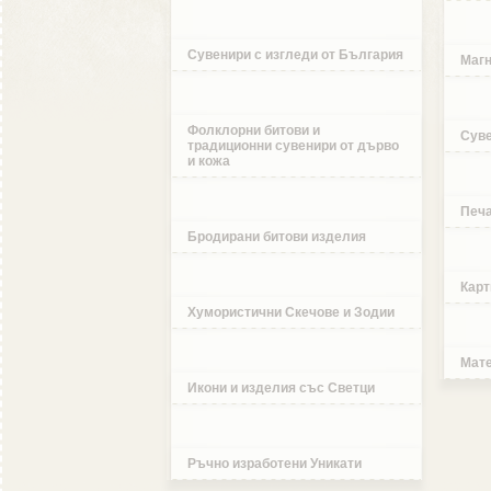
Сувенири с изгледи от България
Магн
Фолклорни битови и
Суве
традиционни сувенири от дърво
и кожа
Печа
Бродирани битови изделия
Карт
Хумористични Скечове и Зодии
Мате
Икони и изделия със Светци
Ръчно изработени Уникати