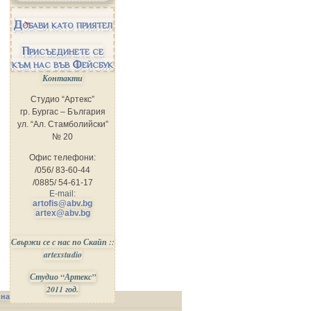
Добави като приятел
Присъединете се
към нас във Фейсбук
Контакти
Студио “Артекс”
гр. Бургас – България
ул. “Ал. Стамболийски”
№ 20
Офис телефони:
/056/ 83-60-44
/0885/ 54-61-17
E-mail:
artofis@abv.bg
artex@abv.bg
Свържи се с нас по Скайп ::
artexstudio
Студио “Артекс”
2011 год.
 на Сайта