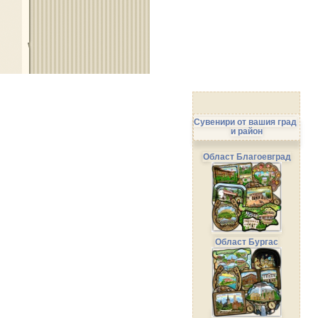
Сувенири от вашия град
и район
Област Благоевград
Област Бургас