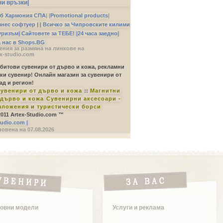
ни връзки|
б Хармония СПА
|
|
Promotional products
|
изнес софтуер |
| Всичко за Чипровските килими
уризъм|
Сайтовете за ТЕБЕ!
|24 часа заедно|
а нас в Shops.BG
ния за размяна на линкове на
x-studio.com
 битови сувенири от дърво и кожа, рекламни
ки сувенир! Онлайн магазин за сувенири от
ад и регион!
увенири от дърво и кожа
::
Магнитни
дърво и кожа
Сувенирни аксесоари -
зложения и туристически борси
 2011 Artex-Studio.com ™
tudio.com |
овена на 07.08.2026
овни модели
Услуги и реклама