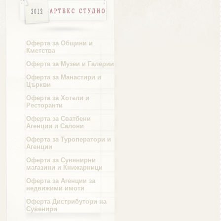
Област Русе
Оферта за Общини и
Кметства
Оферта за Музеи и Галерии
Област Силистра
Оферта за Манастири и
Църкви
Оферта за Хотели и
Ресторанти
Оферта за Сватбени
Агенции и Салони
Област Сливен
Оферта за Туроператори и
Агенции
Оферта за Сувенирни
магазини и Книжарници
Оферта за Агенции за
Област Смолян
недвижими имоти
Оферта Дистрибутори на
Сувенири