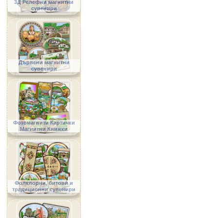
3Д Релефни магнитни
сувенири
Дървени магнитни
сувенири
Фотомагнити Картички
Магнитни Книжки
Фолклорни, битови и
традиционни сувенири