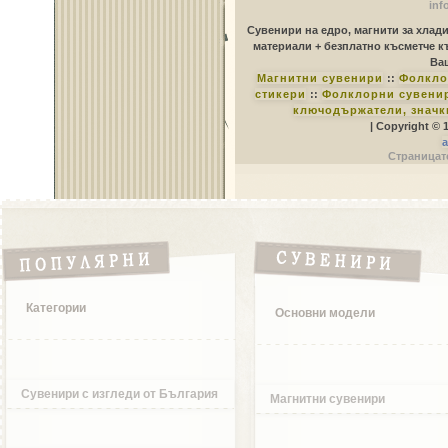
inf
Сувенири на едро, магнити за хлад
материали + безплатно късметче к
Ваш
Магнитни сувенири
::
Фолкло
стикери
::
Фолклорни сувенир
ключодържатели, значк
| Copyright © 
a
Страницате
Категории
Основни модели
Сувенири с изгледи от България
Магнитни сувенири