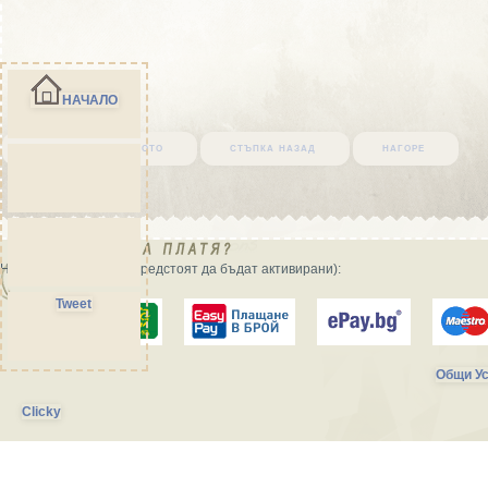
НАЧАЛО
върни се в началото
стъпка назад
нагоре
Начини на плащане (предстоят да бъдат активирани):
Tweet
Общи Ус
Clicky