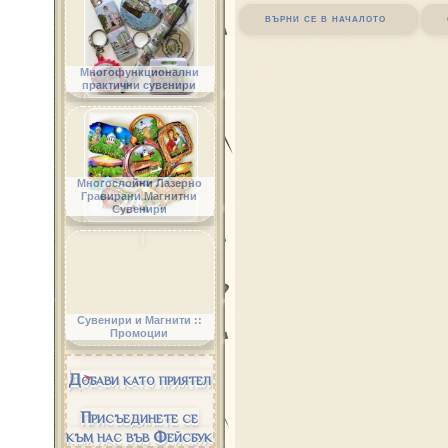
върни се в началото
Многофункционални
практични сувенири
Многослойни Лазерно
Гравирани Магнитни
Сувенири
Сувенири и Магнити ::
Промоции
Добави като приятел
Присъединете се
към нас във Фейсбук