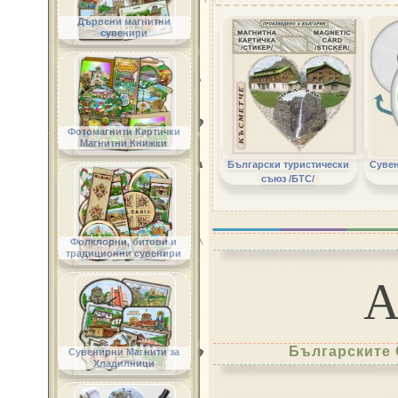
Дървени магнитни
сувенири
Фотомагнити Картички
Магнитни Книжки
Български туристически
Сувен
съюз /БТС/
Фолклорни, битови и
традиционни сувенири
Българските 
Сувенирни Магнити за
Хладилници