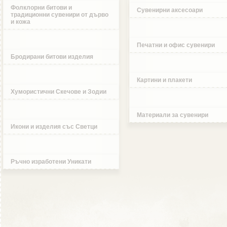
Фолклорни битови и
Сувенирни аксесоари
традиционни сувенири от дърво
и кожа
Печатни и офис сувенири
Бродирани битови изделия
Картини и плакети
Хумористични Скечове и Зодии
Материали за сувенири
Икони и изделия със Светци
Ръчно изработени Уникати