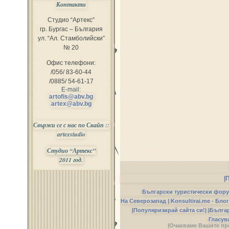
Контакти
Студио “Артекс”
гр. Бургас – България
ул. “Ал. Стамболийски”
№ 20
Офис телефони:
/056/ 83-60-44
/0885/ 54-61-17
E-mail:
artofis@abv.bg
artex@abv.bg
Свържи се с нас по Скайп ::
artexstudio
Студио “Артекс”
2011 год.
|
Български туристически фор
На Северозапад |
Konsultirai.me - Бло
|Популяризирай сайта си!|
|Бълга
Гласув
|Очакваме Вашите пр