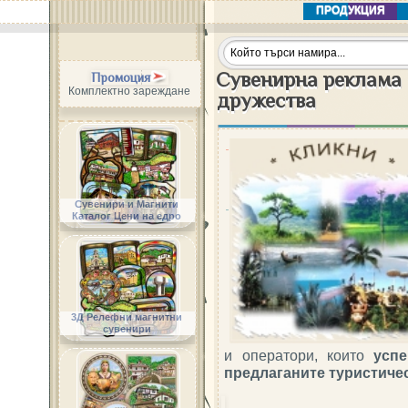
ПРОДУКЦИЯ
Сувенирна реклама 
Промоция
Комплектно зареждане
дружества
Сувенири и Магнити
Каталог Цени на едро
3Д Релефни магнитни
сувенири
и оператори, които
усп
предлаганите туристичес