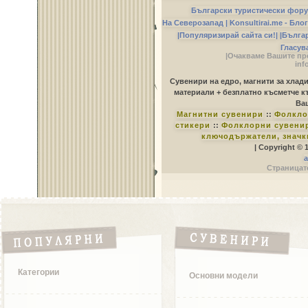
Български туристически фор
На Северозапад |
Konsultirai.me - Бло
|Популяризирай сайта си!|
|Бълга
Гласув
|Очакваме Вашите пр
inf
Сувенири на едро, магнити за хлад
материали + безплатно късметче к
Ваш
Магнитни сувенири
::
Фолкло
стикери
::
Фолклорни сувенир
ключодържатели, значк
| Copyright © 
a
Страницате
Категории
Основни модели