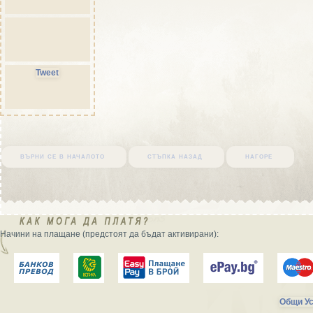
Tweet
върни се в началото
стъпка назад
нагоре
Начини на плащане (предстоят да бъдат активирани):
Общи Ус