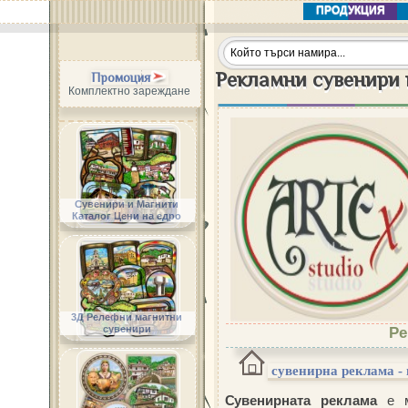
ПРОДУКЦИЯ
Рекламни сувенири 
Промоция
Комплектно зареждане
Сувенири и Магнити
Каталог Цени на едро
3Д Релефни магнитни
сувенири
Ре
сувенирна реклама -
Сувенирната реклама
е м