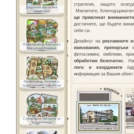
стратегия, защото осиг
Дървени магнитни
Магнитите, Ключодържатели
сувенири
ще привлекат вниманието
достигнете, ще бъдете вина
себе си.
Дизайнът на
рекламните и
Фотомагнити Картички
изисквания, препоръки
и 
Магнитни Книжки
фотоснимки, емблеми, прое
обработим безплатно.
На 
лого и координати
/адр
информация за Вашия обект 
Фолклорни, битови и
Серийни рекламни суве
традиционни сувенири
предлагаме с
отстъпка от
всички други указани 
отстъпки".
>>>
РАЗГЛЕДАЙТЕ успеш
Сувенирни Магнити за
хотели, фирми, общини, м
Хладилници
обекти
<<<