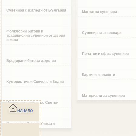
Сувенири с изгледи от България
Магнитни сувенири
Фолклорни битови и
Сувенирни аксесоари
традиционни сувенири от дърво
и кожа
Печатни и офис сувенири
Бродирани битови изделия
Картини и плакети
Хумористични Скечове и Зодии
Материали за сувенири
Икони и изделия със Светци
НАЧАЛО
Ръчно изработени Уникати