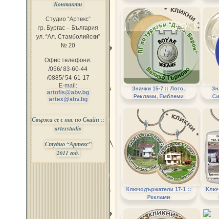
Контакти
Студио “Артекс”
гр. Бургас – България
ул. “Ал. Стамболийски”
№ 20
Офис телефони:
/056/ 83-60-44
/0885/ 54-61-17
E-mail:
Значки 15-7 :: Лого,
Зн
artofis@abv.bg
Реклами, Емблеми
Си
artex@abv.bg
Свържи се с нас по Скайп ::
artexstudio
Студио “Артекс”
2011 год.
Ключодържатели 17-1 ::
Ключ
Реклами