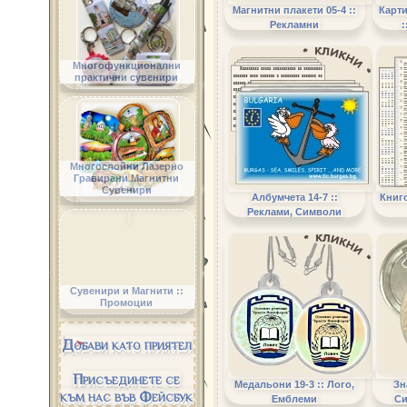
Надолу ще видите основн
Магнитни плакети 05-4 ::
Карти
Рекламни
:
Вашите рекламни изображ
Някои от мострите съдърж
Многофункционални
практични сувенири
текстове, рисунки и др., ко
се предлагат за производст
в сайта са показани като п
НОВО! Ефективна Безплатн
Многослойни Лазерно
Гравирани Магнитни
Сувенири
Албумчета 14-7 ::
Книго
Реклами, Символи
Сувенири и Магнити ::
Промоции
Добави като приятел
Присъединете се
Медальони 19-3 :: Лого,
Зн
към нас във Фейсбук
Емблеми
Си