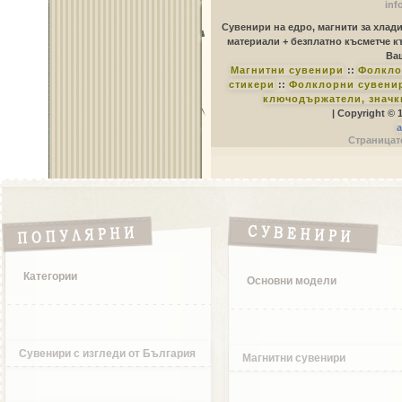
inf
Сувенири на едро, магнити за хлад
материали + безплатно късметче к
Ваш
Магнитни сувенири
::
Фолкло
стикери
::
Фолклорни сувенир
ключодържатели, значк
| Copyright © 
a
Страницате
Категории
Основни модели
Сувенири с изгледи от България
Магнитни сувенири