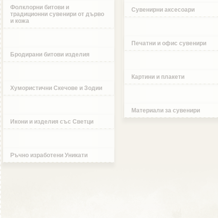
Фолклорни битови и
Сувенирни аксесоари
традиционни сувенири от дърво
и кожа
Печатни и офис сувенири
Бродирани битови изделия
Картини и плакети
Хумористични Скечове и Зодии
Материали за сувенири
Икони и изделия със Светци
Ръчно изработени Уникати