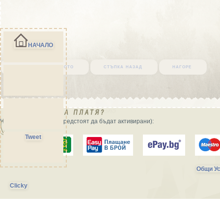
НАЧАЛО
върни се в началото
стъпка назад
нагоре
Начини на плащане (предстоят да бъдат активирани):
Tweet
Общи Ус
Clicky