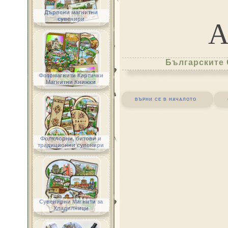
Дървени магнитни
сувенири
Българските 
Фотомагнити Картички
Магнитни Книжки
върни се в началото
Фолклорни, битови и
традиционни сувенири
Сувенирни Магнити за
Хладилници