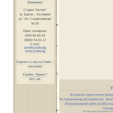
Контакти
Студио “Артекс”
гр. Бургас – България
ул. “Ал. Стамболийски”
№ 20
Офис телефони:
/056/ 83-60-44
/0885/ 54-61-17
E-mail:
artofis@abv.bg
artex@abv.bg
Свържи се с нас по Скайп ::
artexstudio
Студио “Артекс”
2011 год.
|
Български туристически фор
На Северозапад |
Konsultirai.me - Бло
|Популяризирай сайта си!|
|Бълга
Гласув
|Очакваме Вашите пр