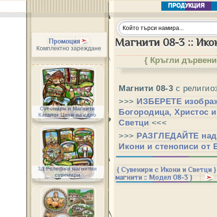
ПРОДУКЦИЯ
Магнити 08-3 :: Ико
Промоция
Комплектно зареждане
{ Кръгли дървени 
Магнити 08-3
с религио
>>>
ИЗБЕРЕТЕ изобра
Сувенири и Магнити
Богородица, Христос 
Каталог Цени на едро
Светци
<<<
>>>
РАЗГЛЕДАЙТЕ над
Икони и стенописи от 
3Д Релефни магнитни
{ Сувенири с Икони и Светци }
сувенири
магнити :: Модел 08-3 }