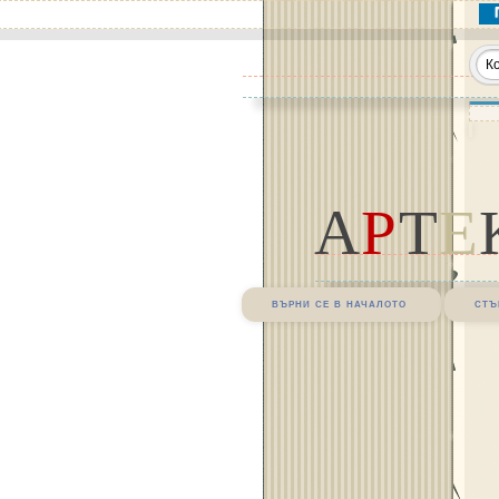
А
Р
Т
Е
върни се в началото
стъ