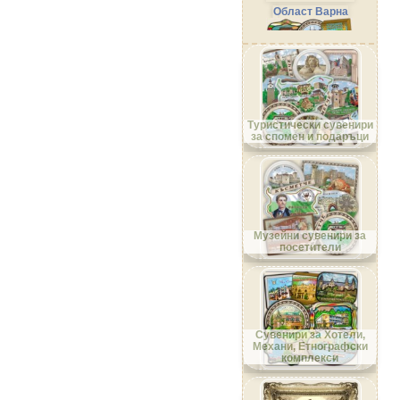
Област Варна
Област Велико Търново
Туристически сувенири
за спомен и подаръци
Област Видин
Музейни сувенири за
посетители
Област Враца
Сувенири за Хотели,
Механи, Етнографски
комплекси