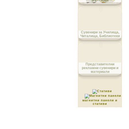
България
Област Ловеч
Сувенири за Училища,
Читалища, Библиотеки
Област Монтана
Представителни
рекламни сувенири и
материали
Област Пазарджик
магнитни панели и
стативи
Област Перник