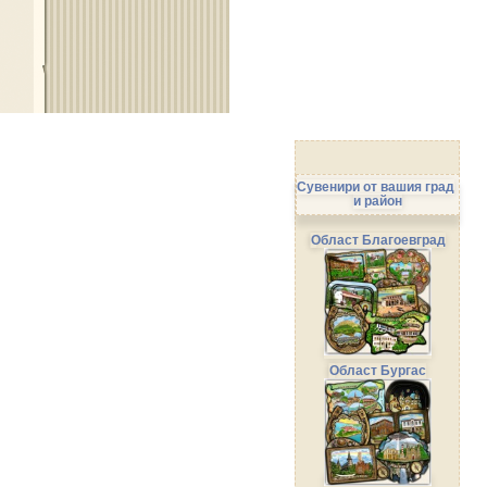
Сувенири от вашия град
и район
Област Благоевград
Област Бургас