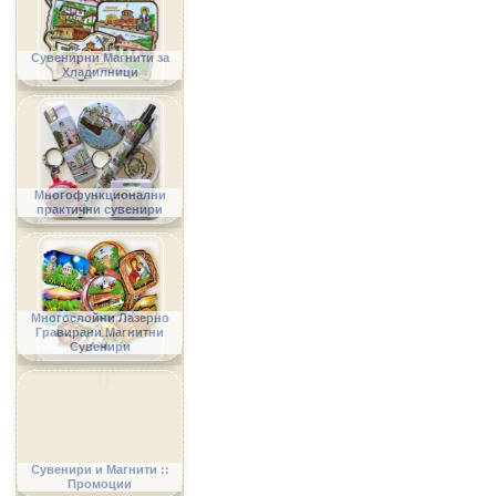
Сувенирни Магнити за
Хладилници
Многофункционални
практични сувенири
Многослойни Лазерно
Гравирани Магнитни
Сувенири
Сувенири и Магнити ::
Промоции