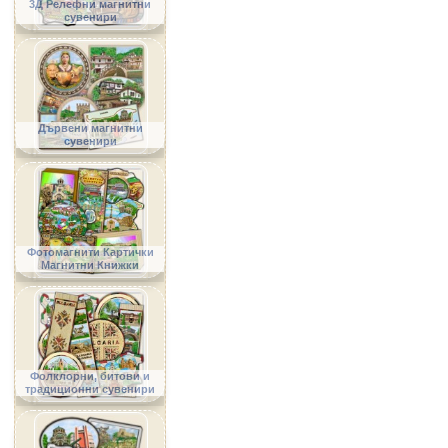
3Д Релефни магнитни
сувенири
Дървени магнитни
сувенири
Фотомагнити Картички
Магнитни Книжки
Фолклорни, битови и
традиционни сувенири