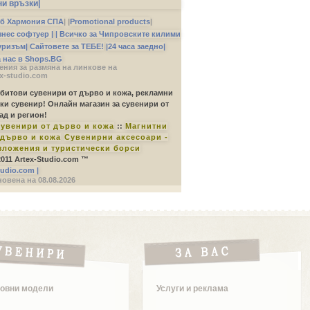
ни връзки|
б Хармония СПА
|
|
Promotional products
|
изнес софтуер |
| Всичко за Чипровските килими
уризъм|
Сайтовете за ТЕБЕ!
|24 часа заедно|
а нас в Shops.BG
ния за размяна на линкове на
x-studio.com
 битови сувенири от дърво и кожа, рекламни
ки сувенир! Онлайн магазин за сувенири от
ад и регион!
увенири от дърво и кожа
::
Магнитни
дърво и кожа
Сувенирни аксесоари -
зложения и туристически борси
 2011 Artex-Studio.com ™
tudio.com |
овена на 08.08.2026
овни модели
Услуги и реклама