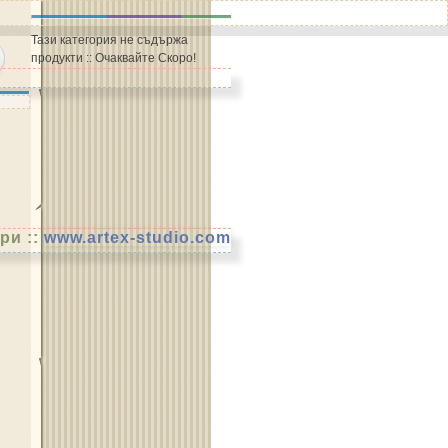
Тази категория не съдържа
продукти :: Очаквайте Скоро!
ри ::
www.artex-studio.com