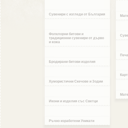
Сувенири с изгледи от България
Магн
Фолклорни битови и
Суве
традиционни сувенири от дърво
и кожа
Печа
Бродирани битови изделия
Карт
Хумористични Скечове и Зодии
Мате
Икони и изделия със Светци
Ръчно изработени Уникати