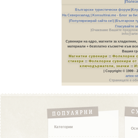
|Полез
Български туристически форум
|
Клу
На Северозапад |
Konsultirai.me - Блог за б
|Популяризирай сайта си!|
|Български т
Гласувайте з
|Очакваме Вашите предложе
info@arte
Сувенири на едро, магнити за хладилник,
материали + безплатно късметче към все
Вашия гр
Магнитни сувенири
::
Фолклорни с
стикери
::
Фолклорни сувенири от 
ключодържатели, значки
::
И
| Copyright © 1999 -
artex-s
Страницате е обн
Категории
Осн