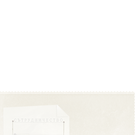
Област Плевен
Област Пловдив
Област Разград