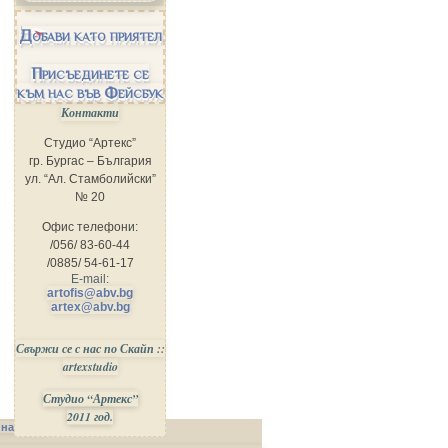
Добави като приятел
Присъединете се
към нас във Фейсбук
Контакти
Студио “Артекс”
гр. Бургас – България
ул. “Ал. Стамболийски”
№ 20
Офис телефони:
/056/ 83-60-44
/0885/ 54-61-17
E-mail:
artofis@abv.bg
artex@abv.bg
Свържи се с нас по Скайп ::
artexstudio
Студио “Артекс”
2011 год.
 на Сайта