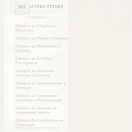
Област Русе
Оферта за Общини и
Кметства
Оферта за Музеи и Галерии
Област Силистра
Оферта за Манастири и
Църкви
Оферта за Хотели и
Ресторанти
Оферта за Сватбени
Агенции и Салони
Област Сливен
Оферта за Туроператори и
Агенции
Оферта за Сувенирни
магазини и Книжарници
Оферта за Агенции за
Област Смолян
недвижими имоти
Оферта Дистрибутори на
Сувенири