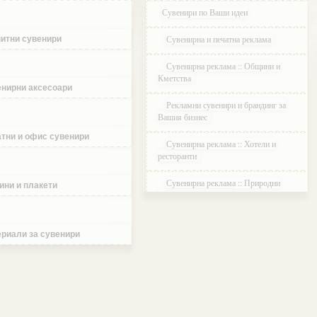
Сувенири по Ваши идеи
Сувенирна и печатна реклама
итни сувенири
Сувенирна реклама :: Общини и
Кметства
нирни аксесоари
Рекламни сувенири и брандинг за
Вашия бизнес
тни и офис сувенири
Сувенирна реклама :: Хотели и
ресторанти
Сувенирна реклама :: Природни
ини и плакети
паркове и Резервати
Сувенирна реклама :: Музеи и
Галерии
риали за сувенири
Сувенирна реклама :: Етнографски
Комплекси
Сувенирна реклама :: Курортни и
ваканционни селища