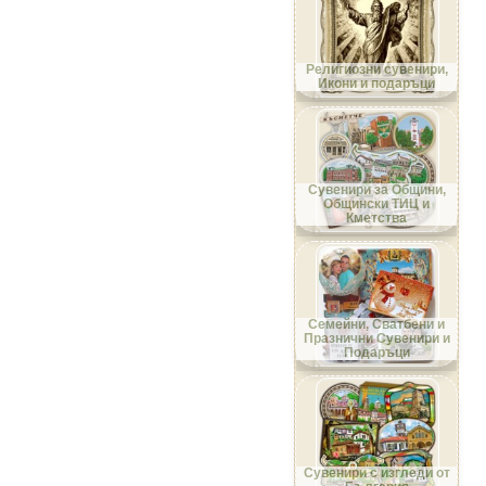
Област Габрово
Религиозни сувенири,
Икони и подаръци
Област Добрич
Сувенири за Общини,
Общински ТИЦ и
Кметства
Област Кърджали
Семейни, Сватбени и
Празнични Сувенири и
Подаръци
Област Кюстендил
Сувенири с изгледи от