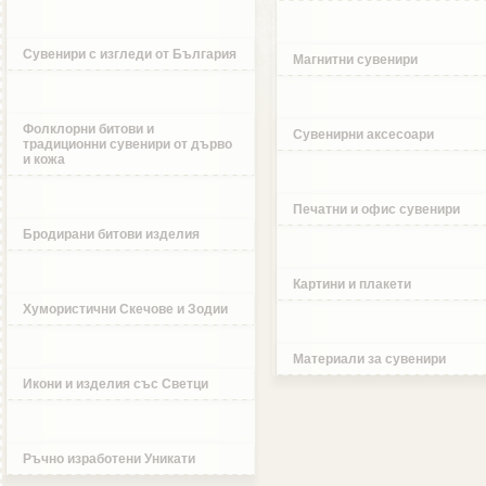
Сувенири с изгледи от България
Магнитни сувенири
Фолклорни битови и
Сувенирни аксесоари
традиционни сувенири от дърво
и кожа
Печатни и офис сувенири
Бродирани битови изделия
Картини и плакети
Хумористични Скечове и Зодии
Материали за сувенири
Икони и изделия със Светци
Ръчно изработени Уникати