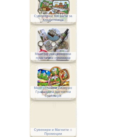
Сувенирни Магнити за
Хладилници
Многофункционални
практични сувенири
Многослойни Лазерно
Гравирани Магнитни
Сувенири
Сувенири и Магнити ::
Промоции