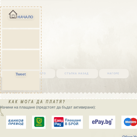
НАЧАЛО
върни се в началото
стъпка назад
нагоре
Tweet
Начини на плащане (предстоят да бъдат активирани):