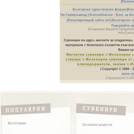
|Полез
Български туристически форум
|
Клу
На Северозапад |
Konsultirai.me - Блог за б
|Популяризирай сайта си!|
|Български т
Гласувайте з
|Очакваме Вашите предложе
info@arte
Сувенири на едро, магнити за хладилник,
материали + безплатно късметче към все
Вашия гр
Магнитни сувенири
::
Фолклорни с
стикери
::
Фолклорни сувенири от 
ключодържатели, значки
::
И
| Copyright © 1999 -
artex-s
Страницате е обн
Категории
Основни модели