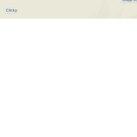
Общи Ус
Clicky