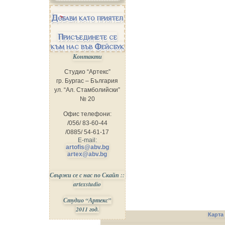
Добави като приятел
Присъединете се
към нас във Фейсбук
Контакти
Студио “Артекс”
гр. Бургас – България
ул. “Ал. Стамболийски”
№ 20
Офис телефони:
/056/ 83-60-44
/0885/ 54-61-17
E-mail:
artofis@abv.bg
artex@abv.bg
Свържи се с нас по Скайп ::
artexstudio
Студио “Артекс”
2011 год.
Карта