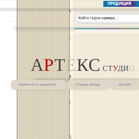
ПРОДУКЦИЯ
А
Р
Т
Е
КС
СТ
У
ДИ
О
върни се в началото
стъпка назад
нагоре