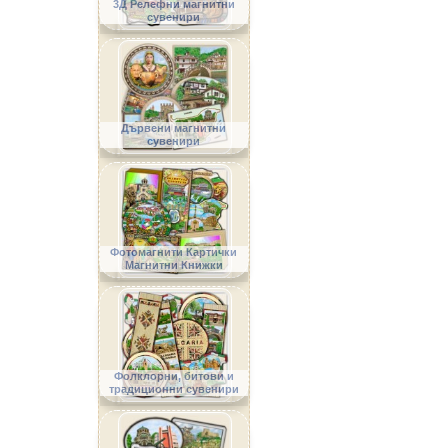
3Д Релефни магнитни
сувенири
Дървени магнитни
сувенири
Фотомагнити Картички
Магнитни Книжки
Фолклорни, битови и
традиционни сувенири