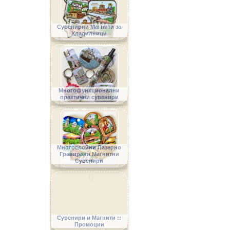
Сувенирни Магнити за
Хладилници
Многофункционални
практични сувенири
Многослойни Лазерно
Гравирани Магнитни
Сувенири
Сувенири и Магнити ::
Промоции