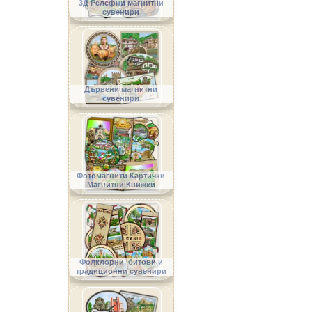
3Д Релефни магнитни
сувенири
Дървени магнитни
сувенири
Фотомагнити Картички
Магнитни Книжки
Фолклорни, битови и
традиционни сувенири