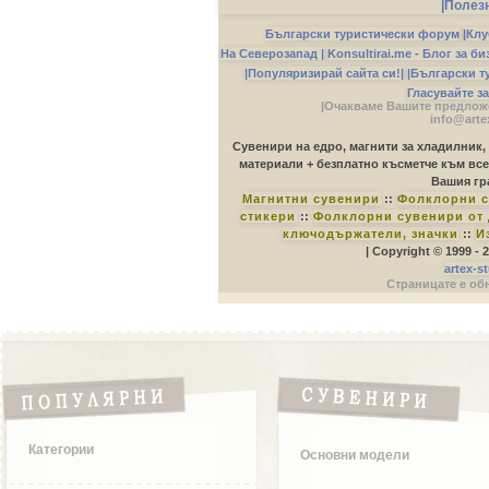
|Полез
Български туристически форум
|
Клу
На Северозапад |
Konsultirai.me - Блог за б
|Популяризирай сайта си!|
|Български т
Гласувайте з
|Очакваме Вашите предложе
info@arte
Сувенири на едро, магнити за хладилник,
материали + безплатно късметче към все
Вашия гр
Магнитни сувенири
::
Фолклорни с
стикери
::
Фолклорни сувенири от 
ключодържатели, значки
::
И
| Copyright © 1999 -
artex-s
Страницате е обн
Категории
Основни модели