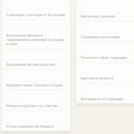
Сувенири с изгледи от България
Магнитни сувенири
Фолклорни битови и
Сувенирни аксесоари
традиционни сувенири от дърво
и кожа
Печатни и офис сувенири
Бродирани битови изделия
Картини и плакети
Хумористични Скечове и Зодии
Материали за сувенири
Икони и изделия със Светци
Ръчно изработени Уникати