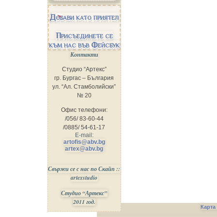
Добави като приятел
Присъединете се
към нас във Фейсбук
Контакти
Студио “Артекс”
гр. Бургас – България
ул. “Ал. Стамболийски”
№ 20
Офис телефони:
/056/ 83-60-44
/0885/ 54-61-17
E-mail:
artofis@abv.bg
artex@abv.bg
Свържи се с нас по Скайп ::
artexstudio
Студио “Артекс”
2011 год.
Карта