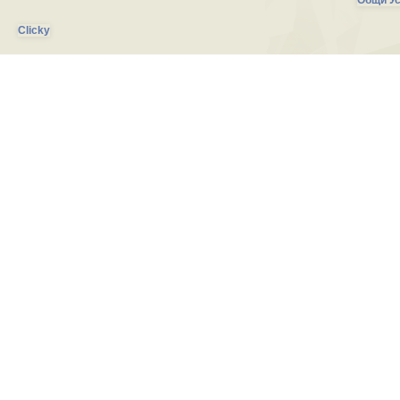
Общи Ус
Clicky