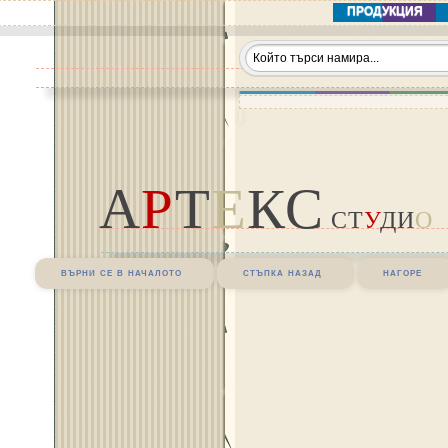
ПРОДУКЦИЯ
А
Р
Т
Е
КС
СТ
У
ДИ
О
върни се в началото
стъпка назад
нагоре