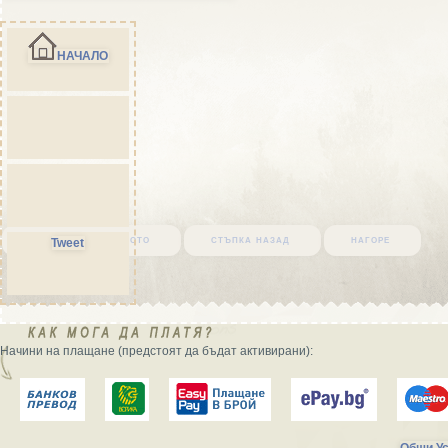
НАЧАЛО
върни се в началото
стъпка назад
нагоре
Tweet
Начини на плащане (предстоят да бъдат активирани):