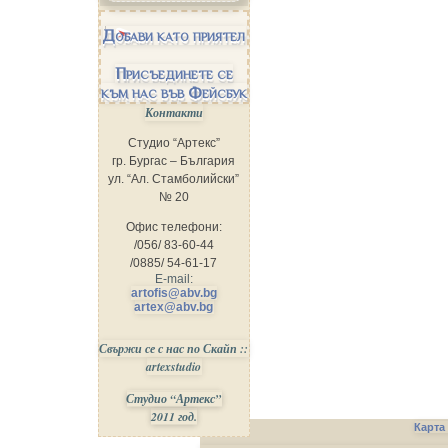
Добави като приятел
Присъединете се
към нас във Фейсбук
Контакти
Студио “Артекс”
гр. Бургас – България
ул. “Ал. Стамболийски”
№ 20
Офис телефони:
/056/ 83-60-44
/0885/ 54-61-17
E-mail:
artofis@abv.bg
artex@abv.bg
Свържи се с нас по Скайп ::
artexstudio
Студио “Артекс”
2011 год.
Карта