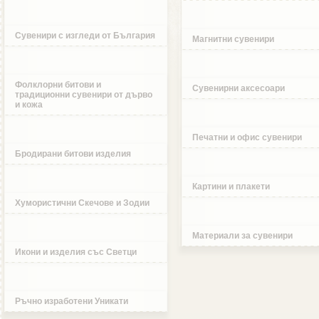
Сувенири с изгледи от България
Магнитни сувенири
Фолклорни битови и
Сувенирни аксесоари
традиционни сувенири от дърво
и кожа
Печатни и офис сувенири
Бродирани битови изделия
Картини и плакети
Хумористични Скечове и Зодии
Материали за сувенири
Икони и изделия със Светци
Ръчно изработени Уникати