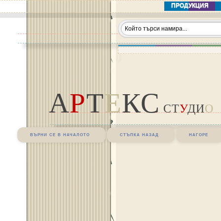
ПРОДУКЦИЯ
А
Р
Т
Е
КС
СТ
У
ДИ
О
върни се в началото
стъпка назад
нагоре