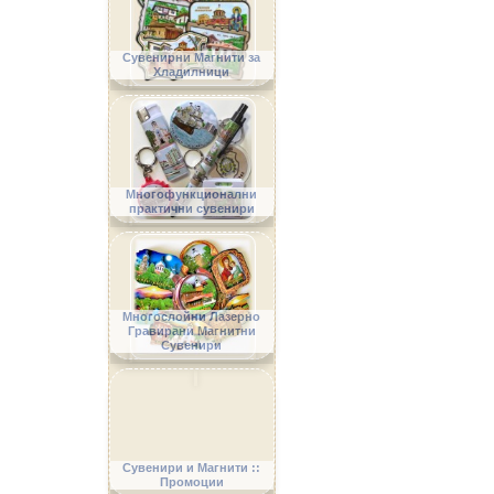
Сувенирни Магнити за
Хладилници
Многофункционални
практични сувенири
Многослойни Лазерно
Гравирани Магнитни
Сувенири
Сувенири и Магнити ::
Промоции