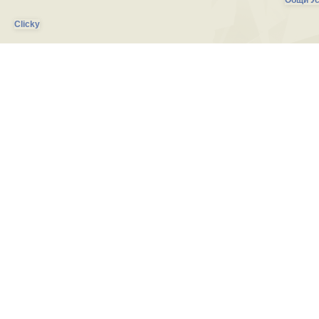
Общи Ус
Clicky