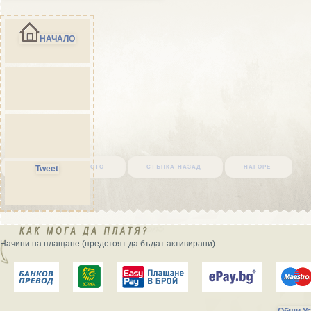
НАЧАЛО
върни се в началото
стъпка назад
нагоре
Tweet
Начини на плащане (предстоят да бъдат активирани):