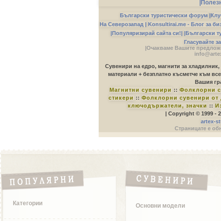
|Полез
Български туристически форум
|
Клу
На Северозапад |
Konsultirai.me - Блог за б
|Популяризирай сайта си!|
|Български т
Гласувайте з
|Очакваме Вашите предложе
info@arte
Сувенири на едро, магнити за хладилник,
материали + безплатно късметче към все
Вашия гр
Магнитни сувенири
::
Фолклорни с
стикери
::
Фолклорни сувенири от 
ключодържатели, значки
::
И
| Copyright © 1999 -
artex-s
Страницате е обн
Категории
Основни модели