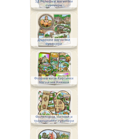
3Д Релефни магнитни
сувенири
Дървени магнитни
сувенири
Фотомагнити Картички
Магнитни Книжки
Фолклорни, битови и
традиционни сувенири