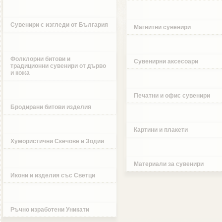
Сувенири с изгледи от България
Магнитни сувенири
Фолклорни битови и
Сувенирни аксесоари
традиционни сувенири от дърво
и кожа
Печатни и офис сувенири
Бродирани битови изделия
Картини и плакети
Хумористични Скечове и Зодии
Материали за сувенири
Икони и изделия със Светци
Ръчно изработени Уникати