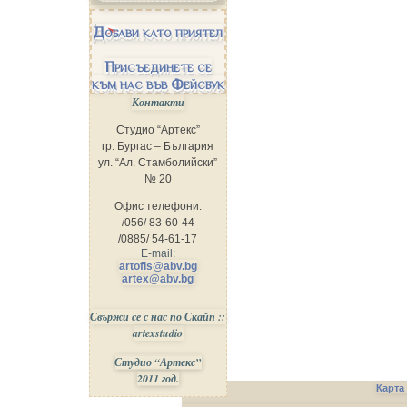
Добави като приятел
Присъединете се
към нас във Фейсбук
Контакти
Студио “Артекс”
гр. Бургас – България
ул. “Ал. Стамболийски”
№ 20
Офис телефони:
/056/ 83-60-44
/0885/ 54-61-17
E-mail:
artofis@abv.bg
artex@abv.bg
Свържи се с нас по Скайп ::
artexstudio
Студио “Артекс”
2011 год.
Карта