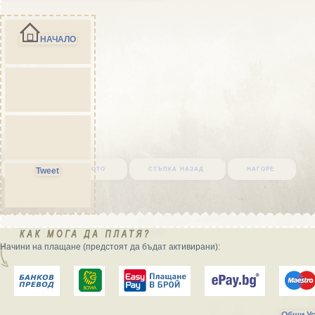
НАЧАЛО
върни се в началото
стъпка назад
нагоре
Tweet
Начини на плащане (предстоят да бъдат активирани):