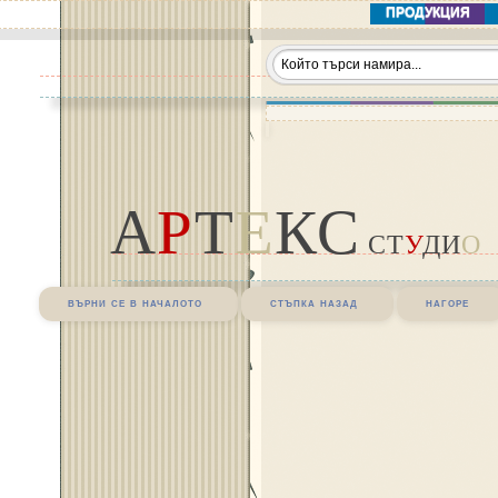
ПРОДУКЦИЯ
А
Р
Т
Е
КС
СТ
У
ДИ
О
върни се в началото
стъпка назад
нагоре