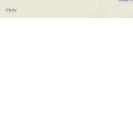
Общи Ус
Clicky