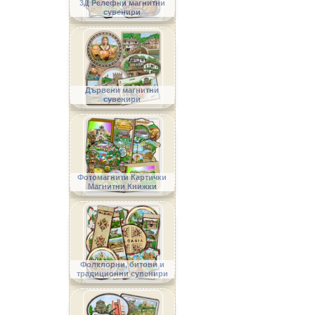
3Д Релефни магнитни
сувенири
Дървени магнитни
сувенири
Фотомагнити Картички
Магнитни Книжки
Фолклорни, битови и
традиционни сувенири