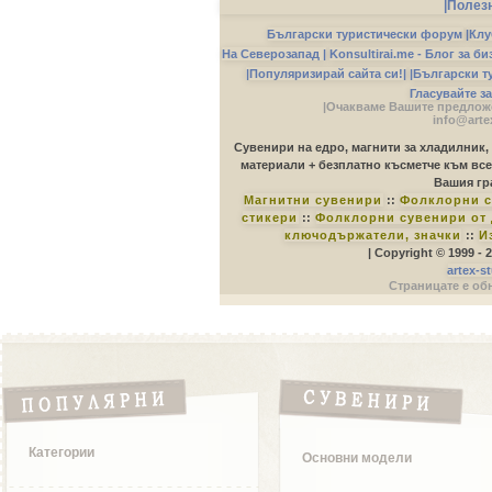
|Полез
Български туристически форум
|
Клу
На Северозапад |
Konsultirai.me - Блог за б
|Популяризирай сайта си!|
|Български т
Гласувайте з
|Очакваме Вашите предложе
info@arte
Сувенири на едро, магнити за хладилник,
материали + безплатно късметче към все
Вашия гр
Магнитни сувенири
::
Фолклорни с
стикери
::
Фолклорни сувенири от 
ключодържатели, значки
::
И
| Copyright © 1999 -
artex-s
Страницате е обн
Категории
Основни модели