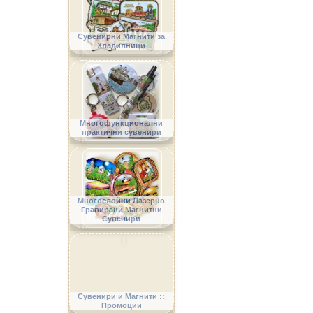
Сувенирни Магнити за
Хладилници
Многофункционални
практични сувенири
Многослойни Лазерно
Гравирани Магнитни
Сувенири
Сувенири и Магнити ::
Промоции