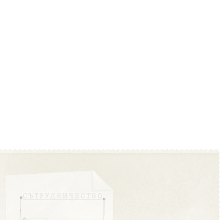
Област Плевен
Област Пловдив
Област Разград