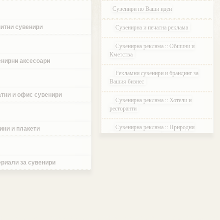
Сувенири по Ваши идеи
Сувенирна и печатна реклама
итни сувенири
Сувенирна реклама :: Общини и
Кметства
нирни аксесоари
Рекламни сувенири и брандинг за
Вашия бизнес
тни и офис сувенири
Сувенирна реклама :: Хотели и
ресторанти
Сувенирна реклама :: Природни
ини и плакети
паркове и Резервати
Сувенирна реклама :: Музеи и
Галерии
риали за сувенири
Сувенирна реклама :: Етнографски
Комплекси
Сувенирна реклама :: Курортни и
ваканционни селища