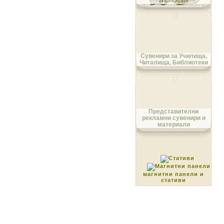
България
Област Ловеч
Сувенири за Училища,
Читалища, Библиотеки
Област Монтана
Представителни
рекламни сувенири и
материали
Област Пазарджик
магнитни панели и
стативи
Област Перник