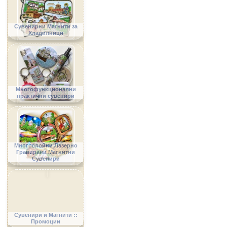
Сувенирни Магнити за
Хладилници
Многофункционални
практични сувенири
Многослойни Лазерно
Гравирани Магнитни
Сувенири
Сувенири и Магнити ::
Промоции