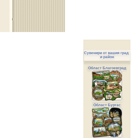
Сувенири от вашия град
и район
Област Благоевград
Област Бургас