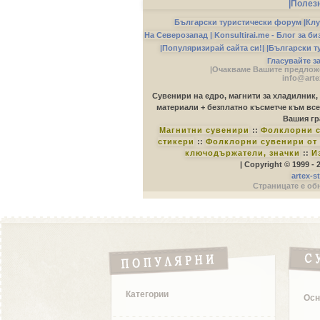
|Полез
Български туристически форум
|
Клу
На Северозапад |
Konsultirai.me - Блог за б
|Популяризирай сайта си!|
|Български т
Гласувайте з
|Очакваме Вашите предложе
info@arte
Сувенири на едро, магнити за хладилник,
материали + безплатно късметче към все
Вашия гр
Магнитни сувенири
::
Фолклорни с
стикери
::
Фолклорни сувенири от 
ключодържатели, значки
::
И
| Copyright © 1999 -
artex-s
Страницате е обн
Категории
Осн