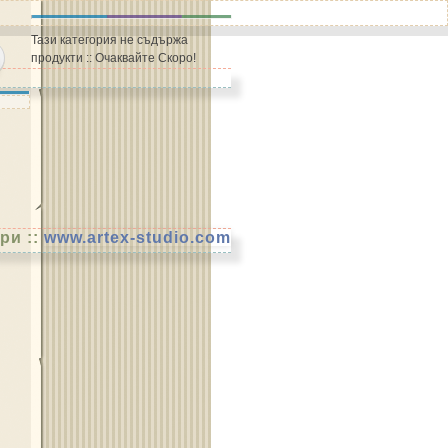
Тази категория не съдържа
продукти :: Очаквайте Скоро!
ри ::
www.artex-studio.com