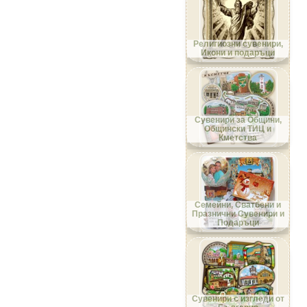
Област Габрово
Религиозни сувенири,
Икони и подаръци
Област Добрич
Сувенири за Общини,
Общински ТИЦ и
Кметства
Област Кърджали
Семейни, Сватбени и
Празнични Сувенири и
Подаръци
Област Кюстендил
Сувенири с изгледи от