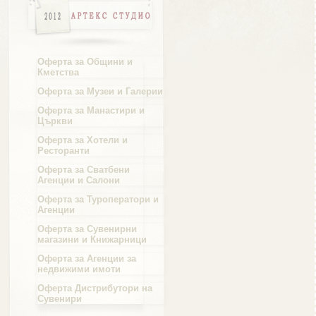
Област Русе
Оферта за Общини и
Кметства
Оферта за Музеи и Галерии
Област Силистра
Оферта за Манастири и
Църкви
Оферта за Хотели и
Ресторанти
Оферта за Сватбени
Агенции и Салони
Област Сливен
Оферта за Туроператори и
Агенции
Оферта за Сувенирни
магазини и Книжарници
Оферта за Агенции за
Област Смолян
недвижими имоти
Оферта Дистрибутори на
Сувенири