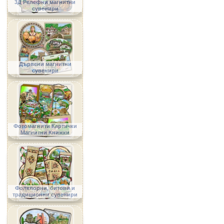
3Д Релефни магнитни
сувенири
Дървени магнитни
сувенири
Фотомагнити Картички
Магнитни Книжки
Фолклорни, битови и
традиционни сувенири