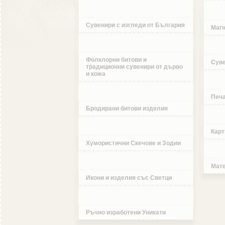
Сувенири с изгледи от България
Магн
Фолклорни битови и
Суве
традиционни сувенири от дърво
и кожа
Печа
Бродирани битови изделия
Карт
Хумористични Скечове и Зодии
Мате
Икони и изделия със Светци
Ръчно изработени Уникати