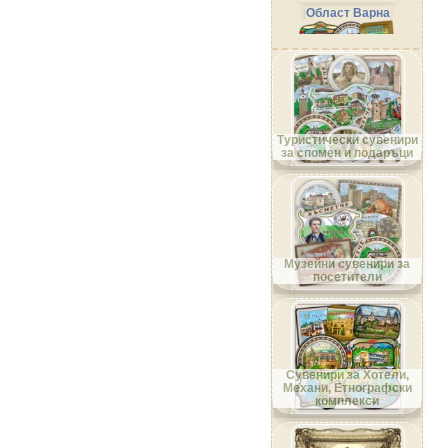
Област Варна
Област Велико Търново
Туристически сувенири
за спомен и подаръци
Област Видин
Музейни сувенири за
посетители
Област Враца
Сувенири за Хотели,
Механи, Етнографски
комплекси