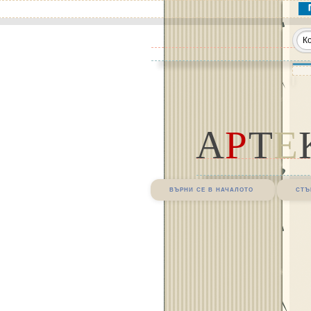
А
Р
Т
Е
върни се в началото
стъ