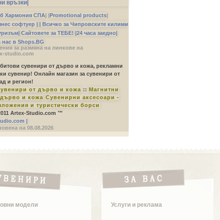
ни връзки|
б Хармония СПА
|
|
Promotional products
|
изнес софтуер |
| Всичко за Чипровските килими
уризъм|
Сайтовете за ТЕБЕ!
|24 часа заедно|
а нас в Shops.BG
ния за размяна на линкове на
x-studio.com
 битови сувенири от дърво и кожа, рекламни
ки сувенир! Онлайн магазин за сувенири от
ад и регион!
увенири от дърво и кожа
::
Магнитни
дърво и кожа
Сувенирни аксесоари -
зложения и туристически борси
 2011 Artex-Studio.com ™
tudio.com |
овена на 08.08.2026
овни модели
Услуги и реклама