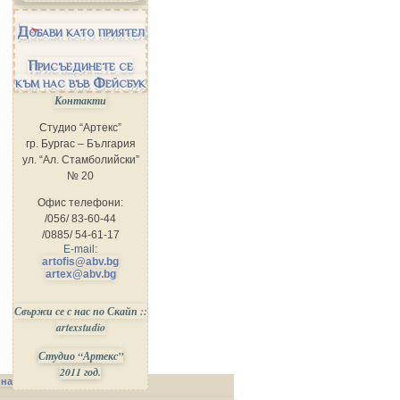
Добави като приятел
Присъединете се
към нас във Фейсбук
Контакти
Студио “Артекс”
гр. Бургас – България
ул. “Ал. Стамболийски”
№ 20
Офис телефони:
/056/ 83-60-44
/0885/ 54-61-17
E-mail:
artofis@abv.bg
artex@abv.bg
Свържи се с нас по Скайп ::
artexstudio
Студио “Артекс”
2011 год.
 на Сайта