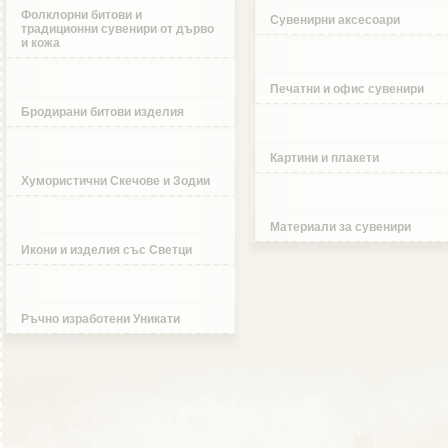
Фолклорни битови и
Сувенирни аксесоари
традиционни сувенири от дърво
и кожа
Печатни и офис сувенири
Бродирани битови изделия
Картини и плакети
Хумористични Скечове и Зодии
Материали за сувенири
Икони и изделия със Светци
Ръчно изработени Уникати