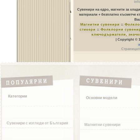
inf
Сувенири на едро, магнити за хлад
материали + безплатно късметче к
Ваш
Магнитни сувенири
::
Фолкло
стикери
::
Фолклорни сувенир
ключодържатели, значк
| Copyright © 
a
Страницате
Категории
Основни модели
Сувенири с изгледи от България
Магнитни сувенири