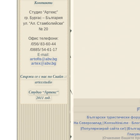
Контакти
Студио “Артекс”
гр. Бургас – България
ул. “Ал. Стамболийски”
№ 20
Офис телефони:
/056/ 83-60-44
/0885/ 54-61-17
E-mail:
artofis@abv.bg
artex@abv.bg
Свържи се с нас по Скайп ::
artexstudio
Студио “Артекс”
2011 год.
|
Български туристически фор
На Северозапад |
Konsultirai.me - Бло
|Популяризирай сайта си!|
|Бълга
Гласув
|Очакваме Вашите пр