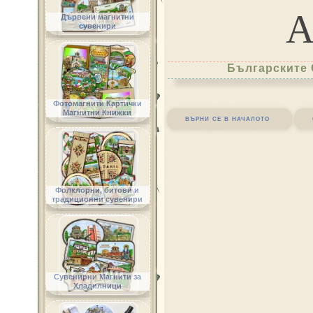
Дървени магнитни
сувенири
Българските 
Фотомагнити Картички
Магнитни Книжки
върни се в началото
Фолклорни, битови и
традиционни сувенири
Сувенирни Магнити за
Хладилници