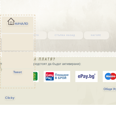
НАЧАЛО
върни се в началото
стъпка назад
нагоре
Начини на плащане (предстоят да бъдат активирани):
Tweet
Общи Ус
Clicky