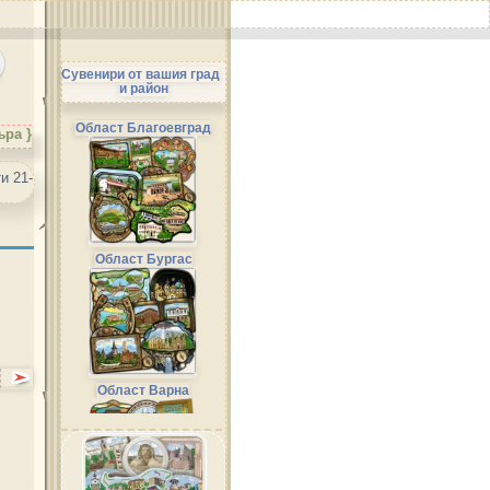
Сувенири от вашия град
и район
Област Благоевград
ъра }
Област Бургас
Област Варна