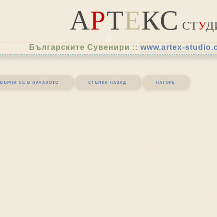
А
Р
Т
Е
КС
СТ
У
Д
Българските Сувенири ::
www.artex-studio
върни се в началото
стъпка назад
нагоре