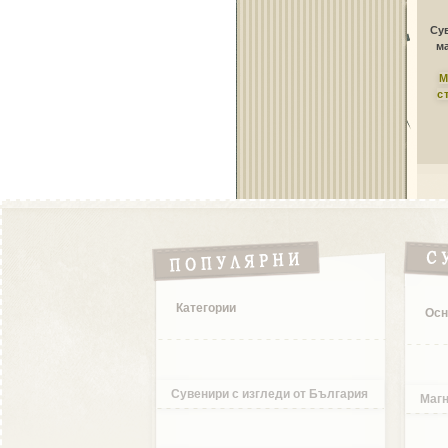
Сув
ма
М
с
Категории
Осн
Сувенири с изгледи от България
Магн