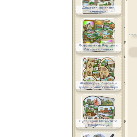
Дървени магнитни
сувенири
Фотомагнити Картички
Магнитни Книжки
Фолклорни, битови и
традиционни сувенири
Сувенирни Магнити за
Хладилници