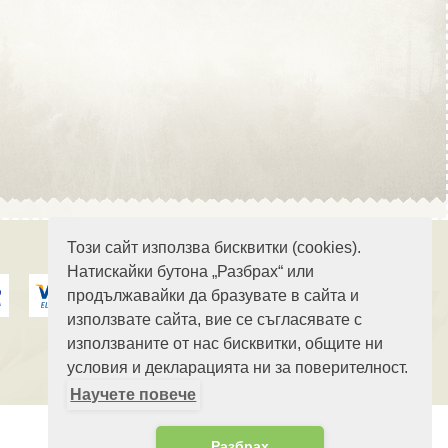
Област Стара Загора
Област Търговище
Този сайт използва бисквитки (cookies).
Натискайки бутона „Разбрах“ или
продължавайки да бразувате в сайта и
Област Хасково
използвате сайта, вие се съгласявате с
използваните от нас бисквитки, общите ни
условия и декларацията ни за поверителност.
Научете повече
Област Шумен
Разбрах