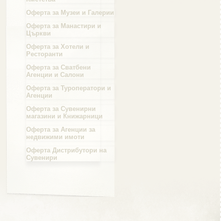
Оферта за Музеи и Галерии
Област Силистра
Оферта за Манастири и
Църкви
Оферта за Хотели и
Ресторанти
Оферта за Сватбени
Агенции и Салони
Област Сливен
Оферта за Туроператори и
Агенции
Оферта за Сувенирни
магазини и Книжарници
Оферта за Агенции за
Област Смолян
недвижими имоти
Оферта Дистрибутори на
Сувенири
Област София