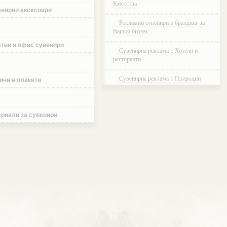
Кметства
нирни аксесоари
Рекламни сувенири и брандинг за
Вашия бизнес
тни и офис сувенири
Сувенирна реклама :: Хотели и
ресторанти
Сувенирна реклама :: Природни
ини и плакети
паркове и Резервати
Сувенирна реклама :: Музеи и
Галерии
риали за сувенири
Сувенирна реклама :: Етнографски
Комплекси
Сувенирна реклама :: Курортни и
ваканционни селища
Сувенирна реклама :: Туристически
агенции и дружества
Сувенирна реклама :: Атракции и
развлечения