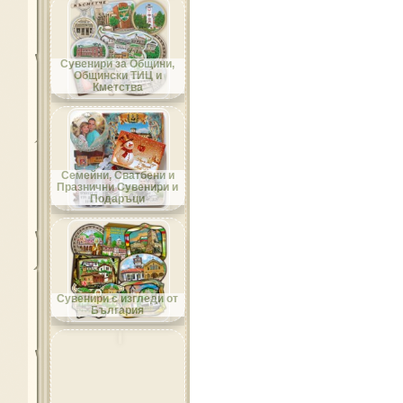
Област Добрич
Сувенири за Общини,
Общински ТИЦ и
Кметства
Област Кърджали
Семейни, Сватбени и
Празнични Сувенири и
Подаръци
Област Кюстендил
Сувенири с изгледи от
България
Област Ловеч