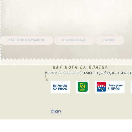
върни се в началото
стъпка назад
нагоре
Начини на плащане (предстоят да бъдат активиран
Clicky