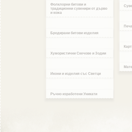
Фолклорни битови и
Суве
традиционни сувенири от дърво
и кожа
Печа
Бродирани битови изделия
Карт
Хумористични Скечове и Зодии
Мате
Икони и изделия със Светци
Ръчно изработени Уникати