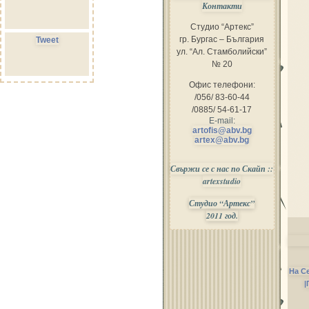
Контакти
Студио “Артекс”
гр. Бургас – България
Tweet
ул. “Ал. Стамболийски”
№ 20
Офис телефони:
/056/ 83-60-44
/0885/ 54-61-17
E-mail:
artofis@abv.bg
artex@abv.bg
Свържи се с нас по Скайп ::
artexstudio
Студио “Артекс”
2011 год.
На С
|