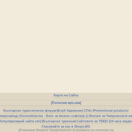
Карта на Сайта
|Полезни връзки|
Български туристически форум
|
Клуб Хармония СПА
|
|
Promotional products
|
еверозапад |
Konsultirai.me - Блог за бизнес софтуер |
| Всичко за Чипровските к
Популяризирай сайта си!|
|Български туризъм|
Сайтовете за ТЕБЕ!
|24 часа заедн
Гласувайте за нас в Shops.BG
|Очакваме Вашите предложения за размяна на линкове на