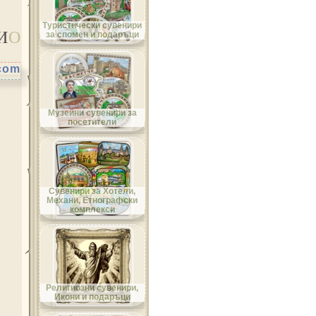
Област Велико Търново
Туристически сувенири
И
О
за спомен и подаръци
.com
Област Видин
Музейни сувенири за
посетители
Област Враца
Сувенири за Хотели,
Механи, Етнографски
комплекси
Област Габрово
Религиозни сувенири,
Икони и подаръци