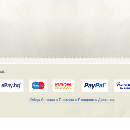
Сувенирна реклама :: Търговски
фирми и магазини
Сувенирна реклама :: Продукция и
фирми за производство
Сувенирна реклама :: Транспорт и
Услуги
и):
Общи Условия :: Поръчка :: Плащане :: Доставка
Сувенирни Колекции за Късметлии