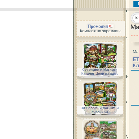
Ма
Промоция
Комплектно зареждане
Ма
Е
Кл
Сувенири и Магнити
Каталог Цени на едро
3Д Релефни магнитни
сувенири