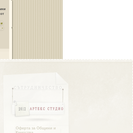
Област Плевен
амни
 от
ни
 -
Област Пловдив
Област Разград
Област Русе
Оферта за Общини и
Кметства