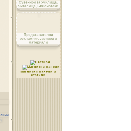
Сувенири за Училища,
Читалища, Библиотеки
Област Монтана
Представителни
рекламни сувенири и
материали
Област Пазарджик
магнитни панели и
стативи
Област Перник
илими
о|