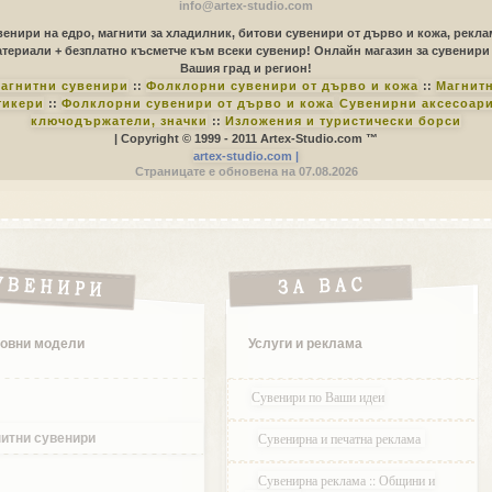
info@artex-studio.com
енири на едро, магнити за хладилник, битови сувенири от дърво и кожа, рекл
териали + безплатно късметче към всеки сувенир! Онлайн магазин за сувенири
Вашия град и регион!
агнитни сувенири
::
Фолклорни сувенири от дърво и кожа
::
Магнит
тикери
::
Фолклорни сувенири от дърво и кожа
Сувенирни аксесоари
ключодържатели, значки
::
Изложения и туристически борси
| Copyright © 1999 - 2011 Artex-Studio.com ™
artex-studio.com |
Страницате е обновена на 07.08.2026
овни модели
Услуги и реклама
Сувенири по Ваши идеи
Сувенирна и печатна реклама
итни сувенири
Сувенирна реклама :: Общини и