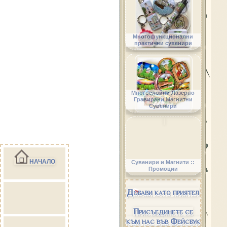
Многофункционални
практични сувенири
Многослойни Лазерно
Гравирани Магнитни
Сувенири
НАЧАЛО
Сувенири и Магнити ::
Промоции
Добави като приятел
Присъединете се
към нас във Фейсбук