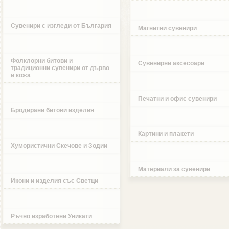
Сувенири с изгледи от България
Магнитни сувенири
Фолклорни битови и
Сувенирни аксесоари
традиционни сувенири от дърво
и кожа
Печатни и офис сувенири
Бродирани битови изделия
Картини и плакети
Хумористични Скечове и Зодии
Материали за сувенири
Икони и изделия със Светци
Ръчно изработени Уникати