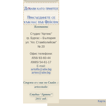
Добави като приятел
Присъединете се
към нас във Фейсбук
Контакти
Студио “Артекс”
гр. Бургас – България
ул. “Ал. Стамболийски”
№ 20
Офис телефони:
/056/ 83-60-44
/0885/ 54-61-17
E-mail:
artofis@abv.bg
artex@abv.bg
Свържи се с нас по Скайп ::
artexstudio
Студио “Артекс”
2011 год.
Карта