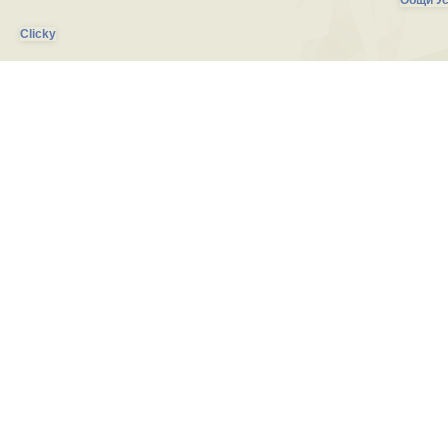
Общи Ус
Clicky