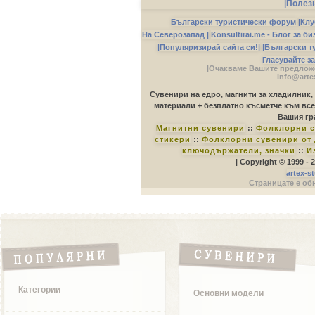
|Полез
Български туристически форум
|
Клу
На Северозапад |
Konsultirai.me - Блог за б
|Популяризирай сайта си!|
|Български т
Гласувайте з
|Очакваме Вашите предложе
info@arte
Сувенири на едро, магнити за хладилник,
материали + безплатно късметче към все
Вашия гр
Магнитни сувенири
::
Фолклорни с
стикери
::
Фолклорни сувенири от 
ключодържатели, значки
::
И
| Copyright © 1999 -
artex-s
Страницате е обн
Категории
Основни модели