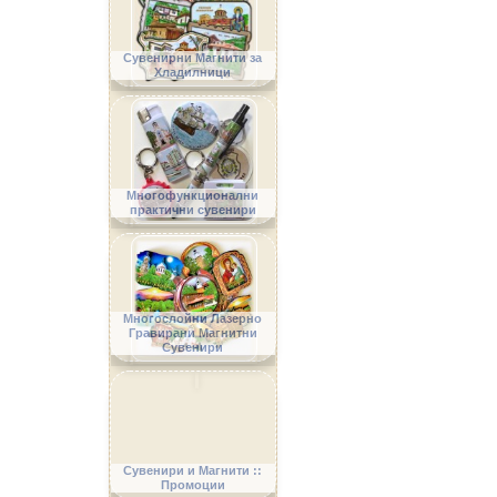
Сувенирни Магнити за
Хладилници
Многофункционални
практични сувенири
Многослойни Лазерно
Гравирани Магнитни
Сувенири
Сувенири и Магнити ::
Промоции