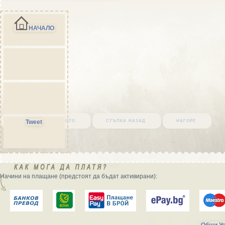
НАЧАЛО
върни се в началото
стъпка назад
нагоре
Tweet
Начини на плащане (предстоят да бъдат активирани):