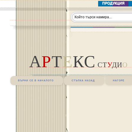
ПРОДУКЦИЯ
А
Р
Т
Е
КС
СТ
У
ДИ
О
върни се в началото
стъпка назад
нагоре