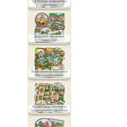
3Д Релефни магнитни
сувенири
Дървени магнитни
сувенири
Фотомагнити Картички
Магнитни Книжки
Фолклорни, битови и
традиционни сувенири