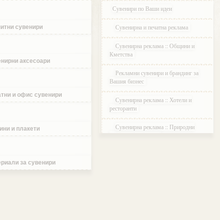
Сувенири по Ваши идеи
Сувенирна и печатна реклама
итни сувенири
Сувенирна реклама :: Общини и
Кметства
нирни аксесоари
Рекламни сувенири и брандинг за
Вашия бизнес
тни и офис сувенири
Сувенирна реклама :: Хотели и
ресторанти
Сувенирна реклама :: Природни
ини и плакети
паркове и Резервати
Сувенирна реклама :: Музеи и
Галерии
риали за сувенири
Сувенирна реклама :: Етнографски
Комплекси
Сувенирна реклама :: Курортни и
ваканционни селища