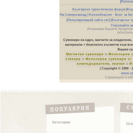
|Полез
Български туристически форум
|
Клу
На Северозапад |
Konsultirai.me - Блог за б
|Популяризирай сайта си!|
|Български т
Гласувайте з
|Очакваме Вашите предложе
info@arte
Сувенири на едро, магнити за хладилник,
материали + безплатно късметче към все
Вашия гр
Магнитни сувенири
::
Фолклорни с
стикери
::
Фолклорни сувенири от 
ключодържатели, значки
::
И
| Copyright © 1999 -
artex-s
Страницате е обн
Категории
Осн