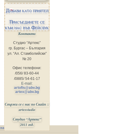
Добави като приятел
Присъединете се
към нас във Фейсбук
Контакти
Студио “Артекс”
гр. Бургас – България
ул. “Ал. Стамболийски”
№ 20
Офис телефони:
/056/ 83-60-44
/0885/ 54-61-17
E-mail:
artofis@abv.bg
artex@abv.bg
Свържи се с нас по Скайп ::
artexstudio
Студио “Артекс”
2011 год.
 на Сайта