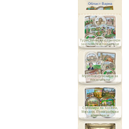
Област Варна
Област Велико Търново
Туристически сувенири
за спомен и подаръци
Област Видин
Музейни сувенири за
посетители
Област Враца
Сувенири за Хотели,
Механи, Етнографски
комплекси