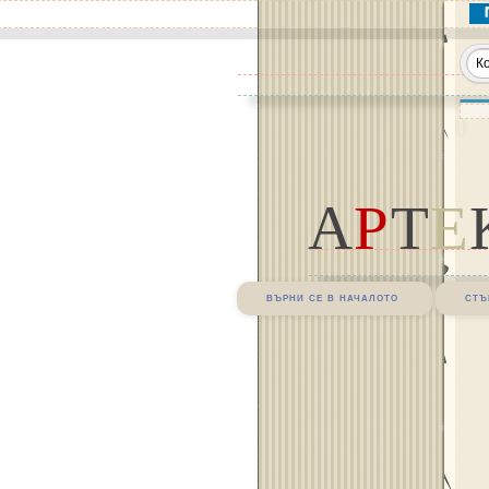
А
Р
Т
Е
върни се в началото
стъ