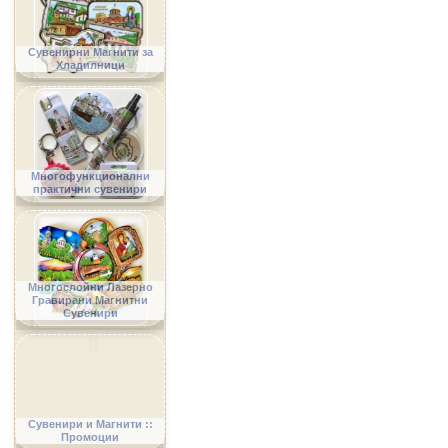
Сувенирни Магнити за
Хладилници
Многофункционални
практични сувенири
Многослойни Лазерно
Гравирани Магнитни
Сувенири
Сувенири и Магнити ::
Промоции