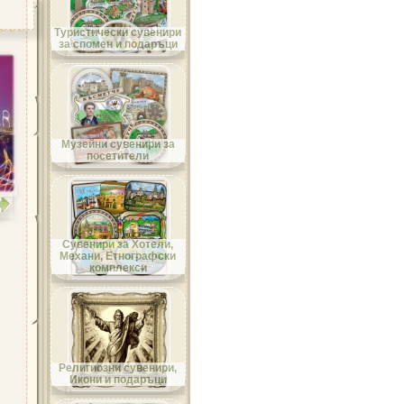
Област Велико Търново
Туристически сувенири
за спомен и подаръци
Област Видин
Музейни сувенири за
посетители
Област Враца
Сувенири за Хотели,
Механи, Етнографски
комплекси
Област Габрово
Религиозни сувенири,
Икони и подаръци