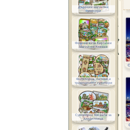
Дървени магнитни
сувенири
Фотомагнити Картички
Магнитни Книжки
С
Фолклорни, битови и
традиционни сувенири
Сувенирни Магнити за
Хладилници