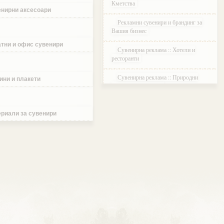
Кметства
нирни аксесоари
Рекламни сувенири и брандинг за
Вашия бизнес
тни и офис сувенири
Сувенирна реклама :: Хотели и
ресторанти
Сувенирна реклама :: Природни
ини и плакети
паркове и Резервати
Сувенирна реклама :: Музеи и
Галерии
риали за сувенири
Сувенирна реклама :: Етнографски
Комплекси
Сувенирна реклама :: Курортни и
ваканционни селища
Сувенирна реклама :: Туристически
агенции и дружества
Сувенирна реклама :: Атракции и
развлечения