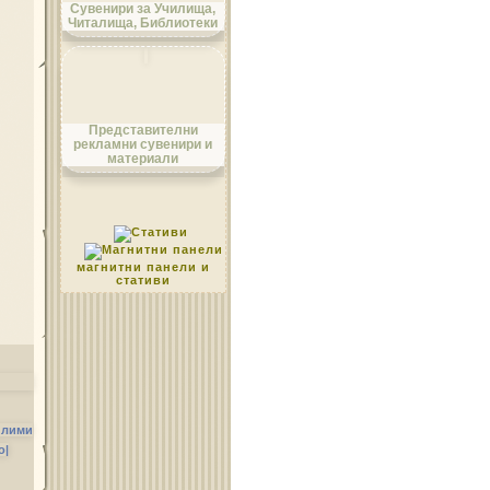
Сувенири за Училища,
Читалища, Библиотеки
Област Монтана
Представителни
рекламни сувенири и
материали
Област Пазарджик
магнитни панели и
стативи
Област Перник
илими
о|