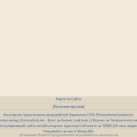
Карта на Сайта
|Полезни връзки|
Български туристически форум
|
Клуб Хармония СПА
|
|
Promotional products
|
еверозапад |
Konsultirai.me - Блог за бизнес софтуер |
| Всичко за Чипровските к
Популяризирай сайта си!|
|Български туризъм|
Сайтовете за ТЕБЕ!
|24 часа заедн
Гласувайте за нас в Shops.BG
|Очакваме Вашите предложения за размяна на линкове на