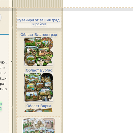
Сувенири от вашия град
и район
Област Благоевград
ки,
ли,
Област Бургас
и с
ращи
рат,
ти в
и
Област Варна
Я