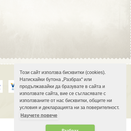
Област Стара Загора
Област Търговище
Този сайт използва бисквитки (cookies).
Натискайки бутона „Разбрах“ или
продължавайки да бразувате в сайта и
Област Хасково
използвате сайта, вие се съгласявате с
използваните от нас бисквитки, общите ни
условия и декларацията ни за поверителност.
Научете повече
Област Шумен
Разбрах