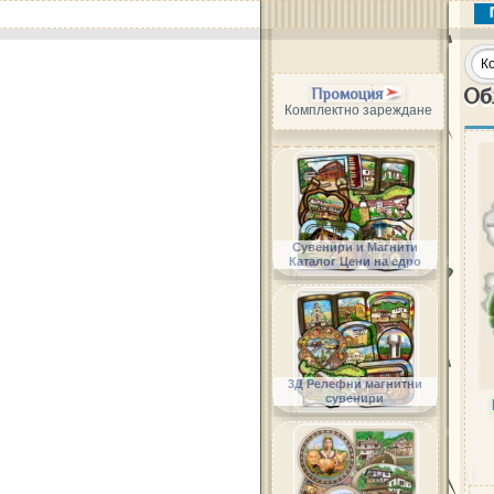
Об
Промоция
Комплектно зареждане
Сувенири и Магнити
Каталог Цени на едро
3Д Релефни магнитни
сувенири