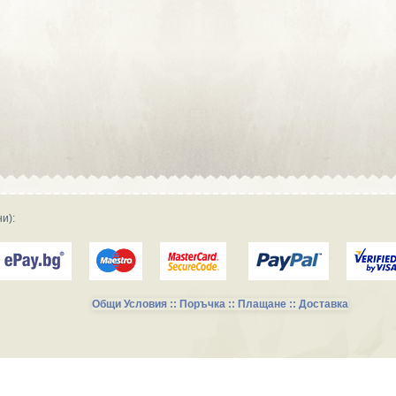
Сувенирна реклама :: Търговски
фирми и магазини
Сувенирна реклама :: Продукция и
фирми за производство
Сувенирна реклама :: Транспорт и
Услуги
и):
Общи Условия :: Поръчка :: Плащане :: Доставка
Сувенирни Колекции за Късметлии