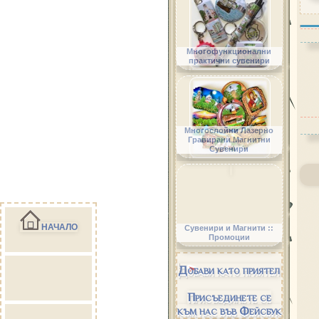
Многофункционални
практични сувенири
Многослойни Лазерно
Гравирани Магнитни
Сувенири
НАЧАЛО
Сувенири и Магнити ::
Промоции
Добави като приятел
Присъединете се
към нас във Фейсбук