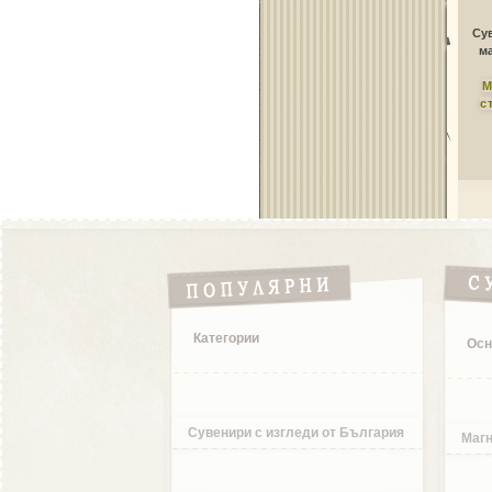
Сув
ма
М
с
Категории
Осн
Сувенири с изгледи от България
Магн