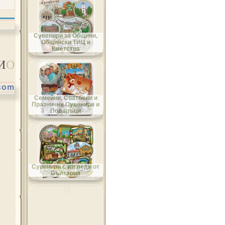
Област Добрич
Сувенири за Общини,
Общински ТИЦ и
Кметства
И
О
.com
Област Кърджали
Семейни, Сватбени и
Празнични Сувенири и
Подаръци
Област Кюстендил
Сувенири с изгледи от
България
Област Ловеч