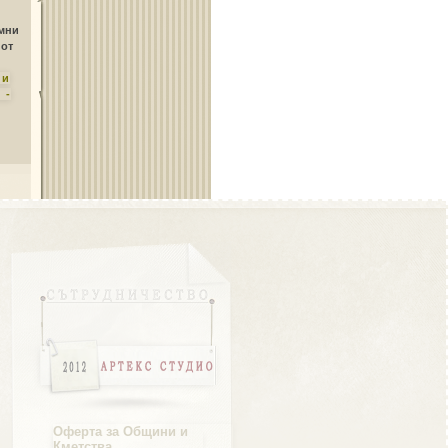
Област Плевен
амни
 от
ни
 -
Област Пловдив
Област Разград
Област Русе
Оферта за Общини и
Кметства