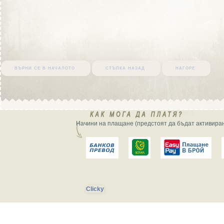
върни се в началото
стъпка назад
нагоре
Начини на плащане (предстоят да бъдат активиран
Clicky