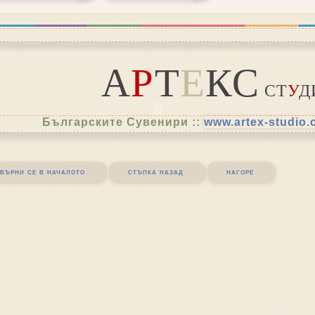
А
Р
Т
Е
КС
СТ
У
Д
Българските Сувенири ::
www.artex-studio
върни се в началото
стъпка назад
нагоре