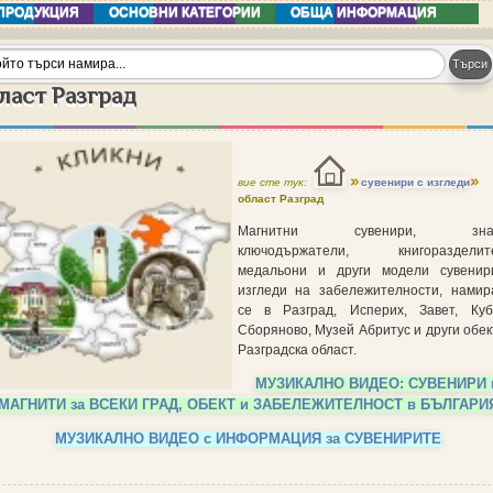
ПРОДУКЦИЯ
ОСНОВНИ КАТЕГОРИИ
ОБЩА ИНФОРМАЦИЯ
ласт Разград
вие сте тук:
сувенири с изгледи
област Разград
Магнитни сувенири, знач
ключодържатели, книгоразделите
медальони и други модели сувенир
изгледи на забележителности, нами
се в Разград, Исперих, Завет, Куб
Сборяново, Музей Абритус и други обек
Разградска област.
МУЗИКАЛНО ВИДЕО: СУВЕНИРИ 
МАГНИТИ за ВСЕКИ ГРАД, ОБЕКТ и ЗАБЕЛЕЖИТЕЛНОСТ в БЪЛГАРИ
МУЗИКАЛНО ВИДЕО с ИНФОРМАЦИЯ за СУВЕНИРИТЕ