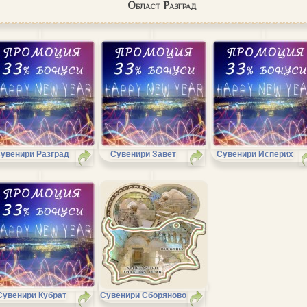
Област Разград
увенири Разград
Сувенири Завет
Сувенири Исперих
Сувенири Кубрат
Сувенири Сборяново