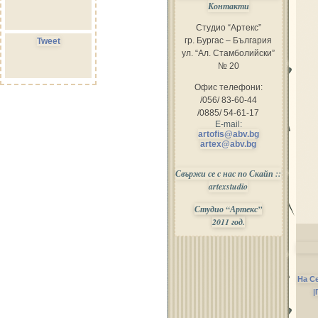
Контакти
Студио “Артекс”
гр. Бургас – България
Tweet
ул. “Ал. Стамболийски”
№ 20
Офис телефони:
/056/ 83-60-44
/0885/ 54-61-17
E-mail:
artofis@abv.bg
artex@abv.bg
Свържи се с нас по Скайп ::
artexstudio
Студио “Артекс”
2011 год.
На С
|