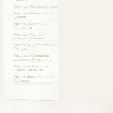
Оферта за Музеи и Галерии
Област Силистра
Оферта за Манастири и
Църкви
Оферта за Хотели и
Ресторанти
Оферта за Сватбени
Агенции и Салони
Област Сливен
Оферта за Туроператори и
Агенции
Оферта за Сувенирни
магазини и Книжарници
Оферта за Агенции за
Област Смолян
недвижими имоти
Оферта Дистрибутори на
Сувенири
Област София