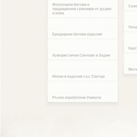
Фолклорни битови и
Суве
традиционни сувенири от дърво
и кожа
Печа
Бродирани битови изделия
Карт
Хумористични Скечове и Зодии
Мате
Икони и изделия със Светци
Ръчно изработени Уникати