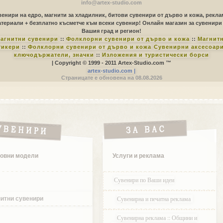
info@artex-studio.com
енири на едро, магнити за хладилник, битови сувенири от дърво и кожа, рекл
териали + безплатно късметче към всеки сувенир! Онлайн магазин за сувенири
Вашия град и регион!
агнитни сувенири
::
Фолклорни сувенири от дърво и кожа
::
Магнит
тикери
::
Фолклорни сувенири от дърво и кожа
Сувенирни аксесоари
ключодържатели, значки
::
Изложения и туристически борси
| Copyright © 1999 - 2011 Artex-Studio.com ™
artex-studio.com |
Страницате е обновена на 08.08.2026
овни модели
Услуги и реклама
Сувенири по Ваши идеи
Сувенирна и печатна реклама
итни сувенири
Сувенирна реклама :: Общини и