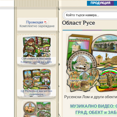
ПРОДУКЦИЯ
Област Русе
Промоция
Комплектно зареждане
Сувенири и Магнити
Каталог Цени на едро
3Д Релефни магнитни
сувенири
Русенски Лом и други обекти
МУЗИКАЛНО ВИДЕО: 
ГРАД, ОБЕКТ и З