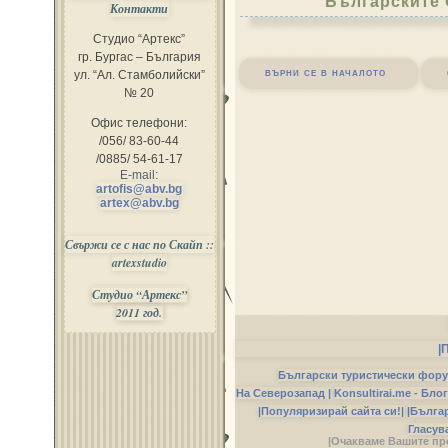
Българските 
Контакти
Студио “Артекс”
гр. Бургас – България
върни се в началото
ул. “Ал. Стамболийски”
№ 20
Офис телефони:
/056/ 83-60-44
/0885/ 54-61-17
E-mail:
artofis@abv.bg
artex@abv.bg
Свържи се с нас по Скайп ::
artexstudio
Студио “Артекс”
2011 год.
|
Български туристически фор
На Северозапад |
Konsultirai.me - Бло
|Популяризирай сайта си!|
|Бълга
Гласув
|Очакваме Вашите пр