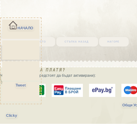
НАЧАЛО
върни се в началото
стъпка назад
нагоре
Начини на плащане (предстоят да бъдат активирани):
Tweet
Общи Ус
Clicky