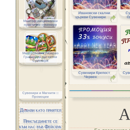
Ивановски скални
Су
църкви Сувенири
О
Многофункционални
практични сувенири
Многослойни Лазерно
Гравирани Магнитни
Сувенири
Сувенири Крепост
Сув
Червен
Сувенири и Магнити ::
Промоции
Добави като приятел
Присъединете се
към нас във Фейсбук