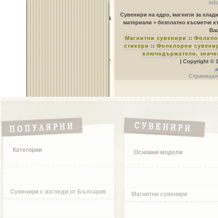
inf
Сувенири на едро, магнити за хлад
материали + безплатно късметче к
Ваш
Магнитни сувенири
::
Фолкло
стикери
::
Фолклорни сувенир
ключодържатели, значк
| Copyright © 
a
Страницате
Категории
Основни модели
Сувенири с изгледи от България
Магнитни сувенири