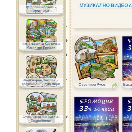
МУЗИКАЛНО ВИДЕО 
Дървени магнитни
сувенири
Фотомагнити Картички
Магнитни Книжки
Фолклорни, битови и
традиционни сувенири
Сувенири Русе
Баса
Сувенирни Магнити за
Хладилници