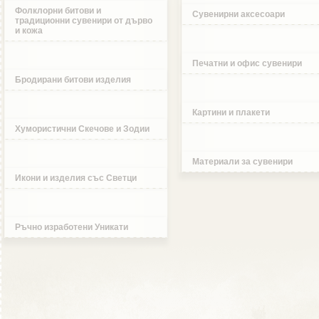
Фолклорни битови и
Сувенирни аксесоари
традиционни сувенири от дърво
и кожа
Печатни и офис сувенири
Бродирани битови изделия
Картини и плакети
Хумористични Скечове и Зодии
Материали за сувенири
Икони и изделия със Светци
Ръчно изработени Уникати