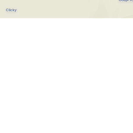
Общи Ус
Clicky