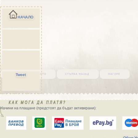
НАЧАЛО
върни се в началото
стъпка назад
нагоре
Tweet
Начини на плащане (предстоят да бъдат активирани):