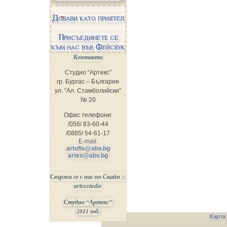
Добави като приятел
Присъединете се
към нас във Фейсбук
Контакти
Студио “Артекс”
гр. Бургас – България
ул. “Ал. Стамболийски”
№ 20
Офис телефони:
/056/ 83-60-44
/0885/ 54-61-17
E-mail:
artofis@abv.bg
artex@abv.bg
Свържи се с нас по Скайп ::
artexstudio
Студио “Артекс”
2011 год.
Карта