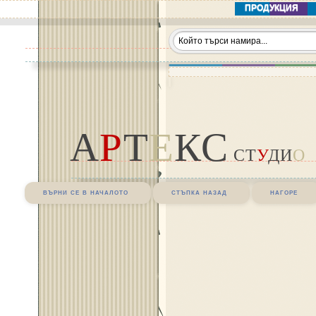
ПРОДУКЦИЯ
А
Р
Т
Е
КС
СТ
У
ДИ
О
върни се в началото
стъпка назад
нагоре