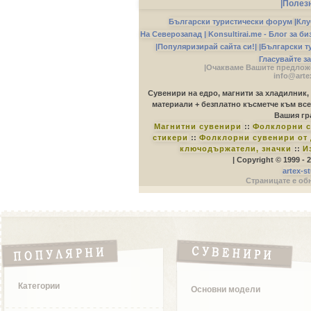
|Полез
Български туристически форум
|
Клу
На Северозапад |
Konsultirai.me - Блог за б
|Популяризирай сайта си!|
|Български т
Гласувайте з
|Очакваме Вашите предложе
info@arte
Сувенири на едро, магнити за хладилник,
материали + безплатно късметче към все
Вашия гр
Магнитни сувенири
::
Фолклорни с
стикери
::
Фолклорни сувенири от 
ключодържатели, значки
::
И
| Copyright © 1999 -
artex-s
Страницате е обн
Категории
Основни модели