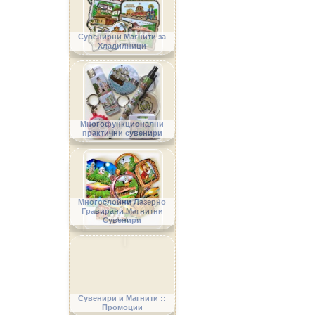
Сувенирни Магнити за
Хладилници
Многофункционални
практични сувенири
Многослойни Лазерно
Гравирани Магнитни
Сувенири
Сувенири и Магнити ::
Промоции