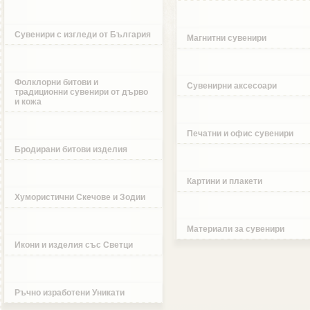
Сувенири с изгледи от България
Магнитни сувенири
Фолклорни битови и
Сувенирни аксесоари
традиционни сувенири от дърво
и кожа
Печатни и офис сувенири
Бродирани битови изделия
Картини и плакети
Хумористични Скечове и Зодии
Материали за сувенири
Икони и изделия със Светци
Ръчно изработени Уникати