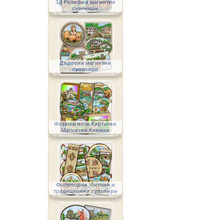
3Д Релефни магнитни
сувенири
Дървени магнитни
сувенири
Фотомагнити Картички
Магнитни Книжки
Фолклорни, битови и
традиционни сувенири