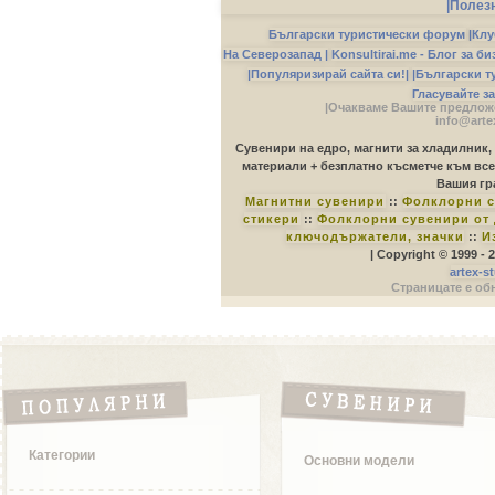
|Полез
Български туристически форум
|
Клу
На Северозапад |
Konsultirai.me - Блог за б
|Популяризирай сайта си!|
|Български т
Гласувайте з
|Очакваме Вашите предложе
info@arte
Сувенири на едро, магнити за хладилник,
материали + безплатно късметче към все
Вашия гр
Магнитни сувенири
::
Фолклорни с
стикери
::
Фолклорни сувенири от 
ключодържатели, значки
::
И
| Copyright © 1999 -
artex-s
Страницате е обн
Категории
Основни модели