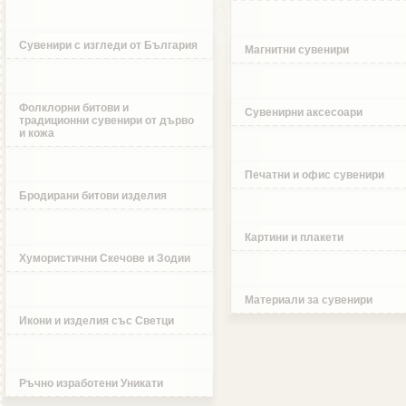
Сувенири с изгледи от България
Магнитни сувенири
Фолклорни битови и
Сувенирни аксесоари
традиционни сувенири от дърво
и кожа
Печатни и офис сувенири
Бродирани битови изделия
Картини и плакети
Хумористични Скечове и Зодии
Материали за сувенири
Икони и изделия със Светци
Ръчно изработени Уникати