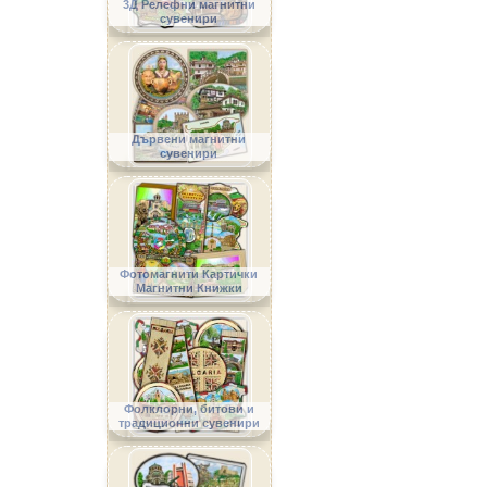
3Д Релефни магнитни
сувенири
Дървени магнитни
сувенири
Фотомагнити Картички
Магнитни Книжки
Фолклорни, битови и
традиционни сувенири