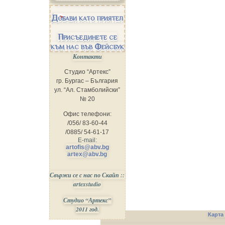
Добави като приятел
Присъединете се
към нас във Фейсбук
Контакти
Студио “Артекс”
гр. Бургас – България
ул. “Ал. Стамболийски”
№ 20
Офис телефони:
/056/ 83-60-44
/0885/ 54-61-17
E-mail:
artofis@abv.bg
artex@abv.bg
Свържи се с нас по Скайп ::
artexstudio
Студио “Артекс”
2011 год.
Карта