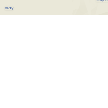
Общи Ус
Clicky