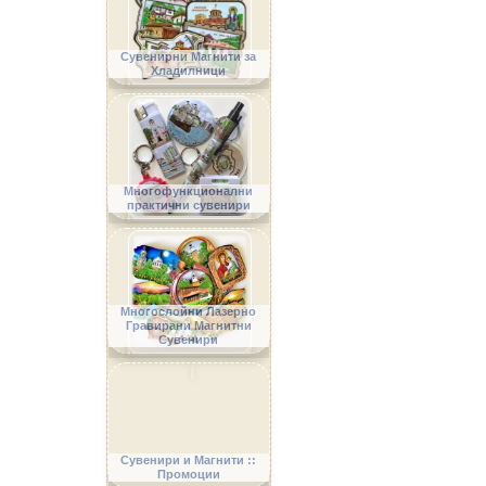
Сувенирни Магнити за
Хладилници
Многофункционални
практични сувенири
Многослойни Лазерно
Гравирани Магнитни
Сувенири
Сувенири и Магнити ::
Промоции