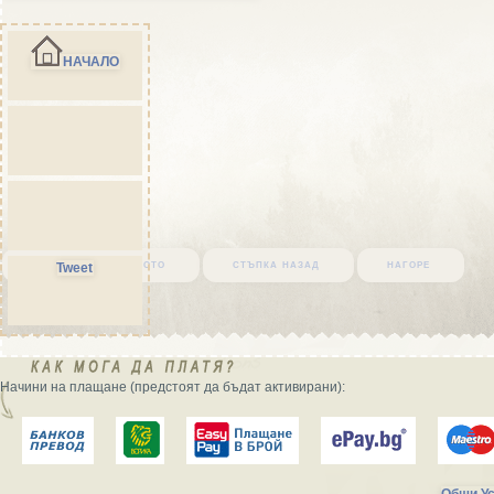
НАЧАЛО
върни се в началото
стъпка назад
нагоре
Tweet
Начини на плащане (предстоят да бъдат активирани):