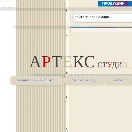
ПРОДУКЦИЯ
А
Р
Т
Е
КС
СТ
У
ДИ
О
върни се в началото
стъпка назад
нагоре