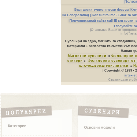
|Полез
Български туристически форум
|
Клу
На Северозапад |
Konsultirai.me - Блог за б
|Популяризирай сайта си!|
|Български т
Гласувайте з
|Очакваме Вашите предложе
info@arte
Сувенири на едро, магнити за хладилник,
материали + безплатно късметче към все
Вашия гр
Магнитни сувенири
::
Фолклорни с
стикери
::
Фолклорни сувенири от 
ключодържатели, значки
::
И
| Copyright © 1999 -
artex-s
Страницате е обн
Категории
Основни модели