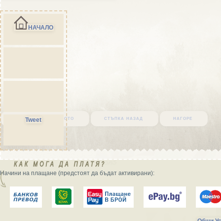
НАЧАЛО
върни се в началото
стъпка назад
нагоре
Tweet
Начини на плащане (предстоят да бъдат активирани):