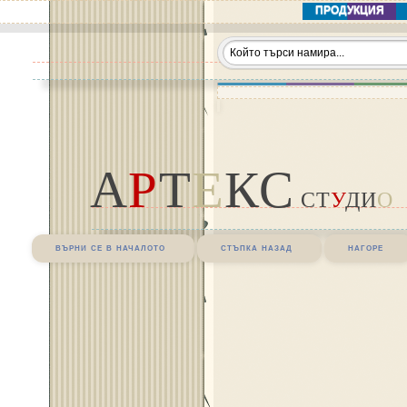
ПРОДУКЦИЯ
А
Р
Т
Е
КС
СТ
У
ДИ
О
върни се в началото
стъпка назад
нагоре