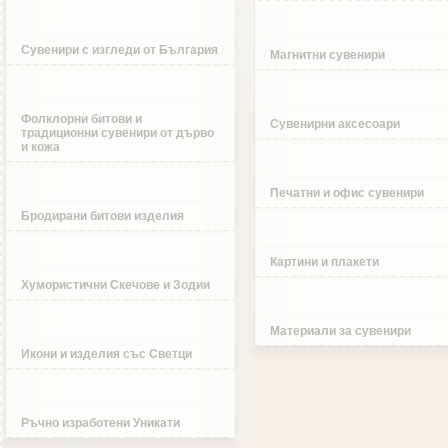
Сувенири с изгледи от България
Магнитни сувенири
Фолклорни битови и
Сувенирни аксесоари
традиционни сувенири от дърво
и кожа
Печатни и офис сувенири
Бродирани битови изделия
Картини и плакети
Хумористични Скечове и Зодии
Материали за сувенири
Икони и изделия със Светци
Ръчно изработени Уникати