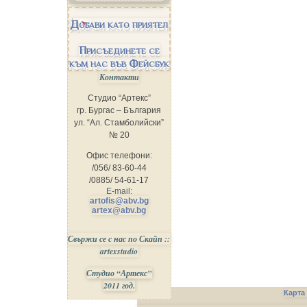
Добави като приятел
Присъединете се
към нас във Фейсбук
Контакти
Студио “Артекс”
гр. Бургас – България
ул. “Ал. Стамболийски”
№ 20
Офис телефони:
/056/ 83-60-44
/0885/ 54-61-17
E-mail:
artofis@abv.bg
artex@abv.bg
Свържи се с нас по Скайп ::
artexstudio
Студио “Артекс”
2011 год.
Карта