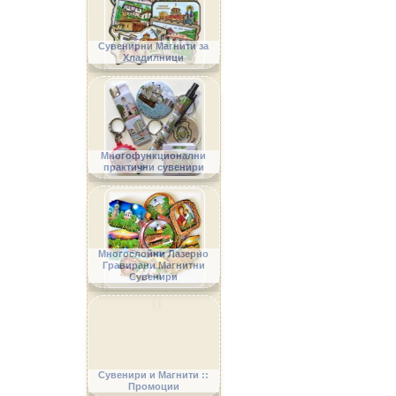
Сувенирни Магнити за
Хладилници
Многофункционални
практични сувенири
Многослойни Лазерно
Гравирани Магнитни
Сувенири
Сувенири и Магнити ::
Промоции