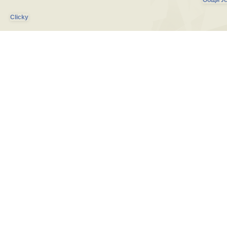
Общи Ус
Clicky