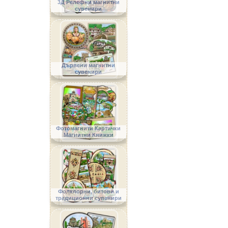
3Д Релефни магнитни
сувенири
Дървени магнитни
сувенири
Фотомагнити Картички
Магнитни Книжки
Фолклорни, битови и
традиционни сувенири