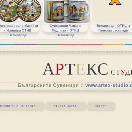
ирографирани Магнити
Сувенирни Чаши и
Велинград - ОТИЦ ::
и Чинийки ОТИЦ
Подложки ОТИЦ
Галерия с изгледи
Велинград
Велинград
А
Р
Т
Е
КС
СТ
У
Д
Българските Сувенири ::
www.artex-studio
върни се в началото
стъпка назад
нагоре