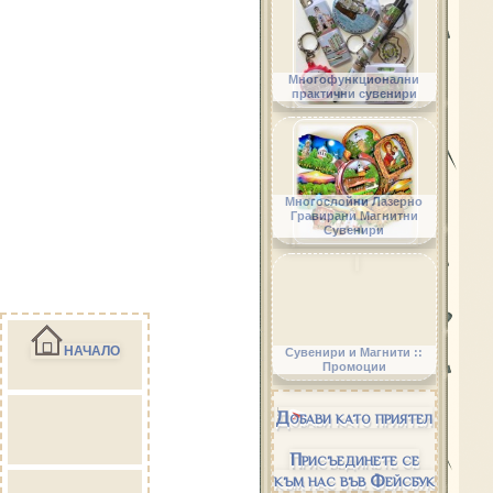
Многофункционални
практични сувенири
Многослойни Лазерно
Гравирани Магнитни
Сувенири
НАЧАЛО
Сувенири и Магнити ::
Промоции
Добави като приятел
Присъединете се
към нас във Фейсбук