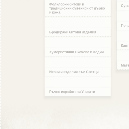
Фолклорни битови и
Суве
традиционни сувенири от дърво
и кожа
Печа
Бродирани битови изделия
Карт
Хумористични Скечове и Зодии
Мате
Икони и изделия със Светци
Ръчно изработени Уникати