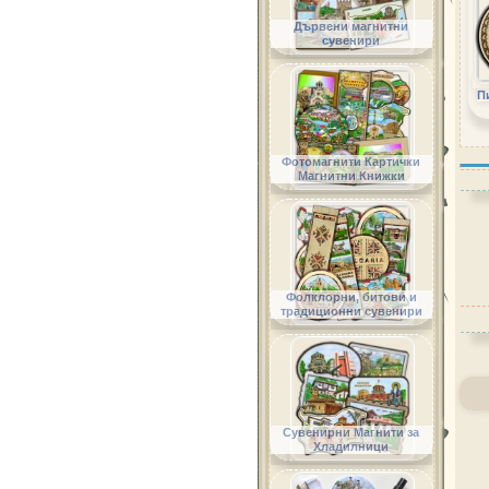
Дървени магнитни
сувенири
П
Фотомагнити Картички
Магнитни Книжки
Фолклорни, битови и
традиционни сувенири
Сувенирни Магнити за
Хладилници