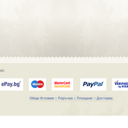
Сувенирна реклама :: Търговски
фирми и магазини
Сувенирна реклама :: Продукция и
фирми за производство
Сувенирна реклама :: Транспорт и
Услуги
и):
Общи Условия :: Поръчка :: Плащане :: Доставка
Сувенирни Колекции за Късметлии