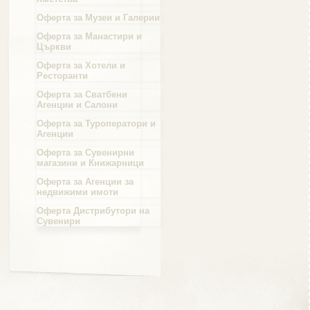
Оферта за Музеи и Галерии
Област Силистра
Оферта за Манастири и
Църкви
Оферта за Хотели и
Ресторанти
Оферта за Сватбени
Агенции и Салони
Област Сливен
Оферта за Туроператори и
Агенции
Оферта за Сувенирни
магазини и Книжарници
Оферта за Агенции за
Област Смолян
недвижими имоти
Оферта Дистрибутори на
Сувенири
Област София