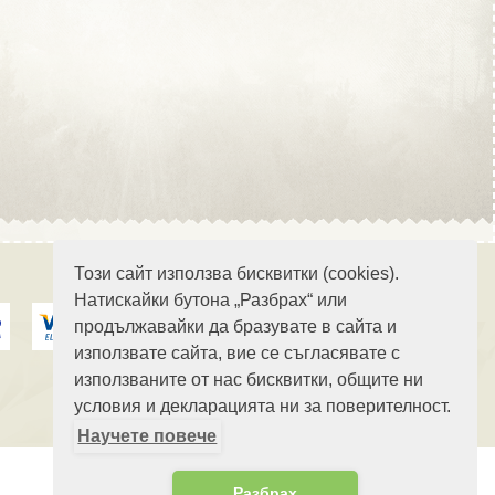
Област Стара Загора
Област Търговище
Този сайт използва бисквитки (cookies).
Натискайки бутона „Разбрах“ или
продължавайки да бразувате в сайта и
Област Хасково
използвате сайта, вие се съгласявате с
използваните от нас бисквитки, общите ни
условия и декларацията ни за поверителност.
Научете повече
Област Шумен
Разбрах