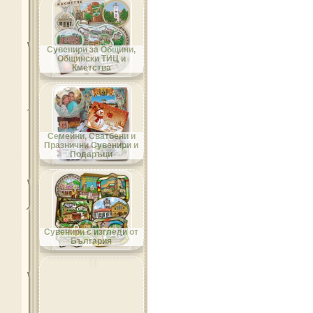
Област Добрич
Сувенири за Общини,
Общински ТИЦ и
Кметства
Област Кърджали
Семейни, Сватбени и
Празнични Сувенири и
Подаръци
Област Кюстендил
Сувенири с изгледи от
България
Област Ловеч