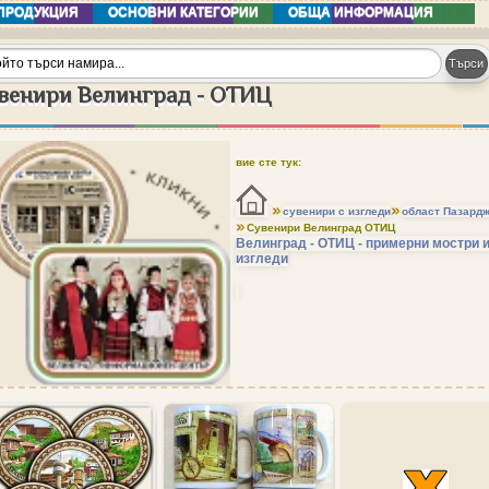
ПРОДУКЦИЯ
ОСНОВНИ КАТЕГОРИИ
ОБЩА ИНФОРМАЦИЯ
венири Велинград - ОТИЦ
вие сте тук:
сувенири с изгледи
област Пазардж
Сувенири Велинград ОТИЦ
Велинград - ОТИЦ - примерни мостри 
изгледи