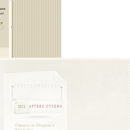
Област Плевен
амни
 от
ни
 -
Област Пловдив
Област Разград
Област Русе
Оферта за Общини и
Кметства