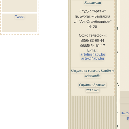
Контакти
Студио “Артекс”
гр. Бургас – България
Tweet
ул. “Ал. Стамболийски”
№ 20
Офис телефони:
/056/ 83-60-44
/0885/ 54-61-17
E-mail:
artofis@abv.bg
artex@abv.bg
Свържи се с нас по Скайп ::
artexstudio
Студио “Артекс”
2011 год.
На С
|