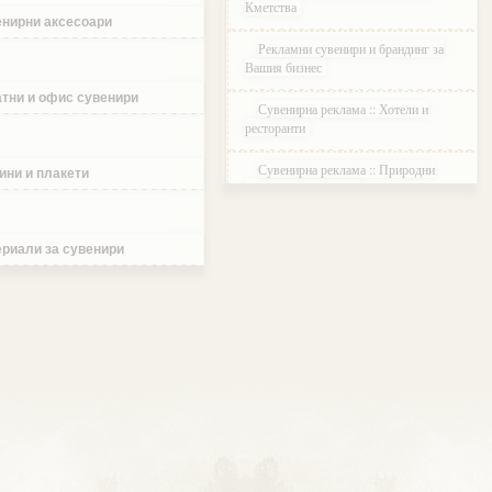
Кметства
нирни аксесоари
Рекламни сувенири и брандинг за
Вашия бизнес
тни и офис сувенири
Сувенирна реклама :: Хотели и
ресторанти
Сувенирна реклама :: Природни
ини и плакети
паркове и Резервати
Сувенирна реклама :: Музеи и
Галерии
риали за сувенири
Сувенирна реклама :: Етнографски
Комплекси
Сувенирна реклама :: Курортни и
ваканционни селища
Сувенирна реклама :: Туристически
агенции и дружества
Сувенирна реклама :: Атракции и
развлечения