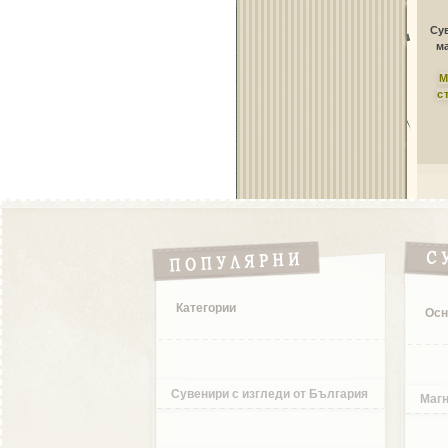
Сув
ма
М
с
Категории
Осн
Сувенири с изгледи от България
Магн