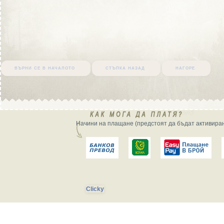
върни се в началото
стъпка назад
нагоре
Начини на плащане (предстоят да бъдат активиран
Clicky