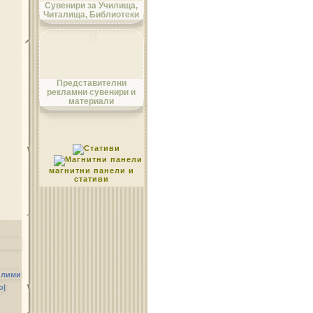
Сувенири за Училища,
Читалища, Библиотеки
Област Монтана
Представителни
рекламни сувенири и
материали
Област Пазарджик
магнитни панели и
стативи
Област Перник
илими
о|