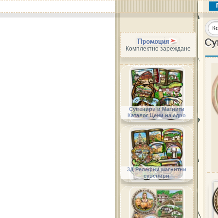
Су
Промоция
Комплектно зареждане
Сувенири и Магнити
Каталог Цени на едро
3Д Релефни магнитни
сувенири