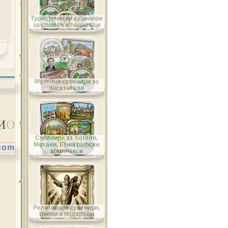
Област Велико Търново
Туристически сувенири
за спомен и подаръци
Област Видин
Музейни сувенири за
посетители
И
О
Област Враца
Сувенири за Хотели,
Механи, Етнографски
.com
комплекси
Област Габрово
Религиозни сувенири,
Икони и подаръци