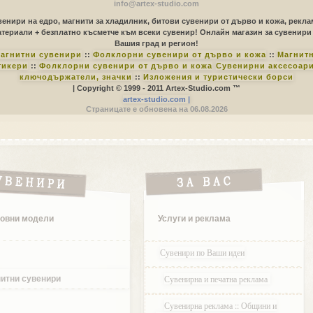
info@artex-studio.com
енири на едро, магнити за хладилник, битови сувенири от дърво и кожа, рекл
териали + безплатно късметче към всеки сувенир! Онлайн магазин за сувенири
Вашия град и регион!
агнитни сувенири
::
Фолклорни сувенири от дърво и кожа
::
Магнит
тикери
::
Фолклорни сувенири от дърво и кожа
Сувенирни аксесоари
ключодържатели, значки
::
Изложения и туристически борси
| Copyright © 1999 - 2011 Artex-Studio.com ™
artex-studio.com |
Страницате е обновена на 06.08.2026
овни модели
Услуги и реклама
Сувенири по Ваши идеи
Сувенирна и печатна реклама
итни сувенири
Сувенирна реклама :: Общини и