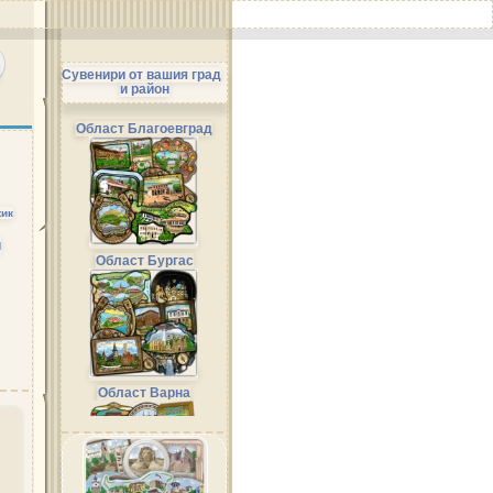
Сувенири от вашия град
и район
Област Благоевград
ик
и
Област Бургас
Област Варна