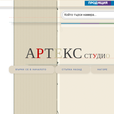
ПРОДУКЦИЯ
А
Р
Т
Е
КС
СТ
У
ДИ
О
върни се в началото
стъпка назад
нагоре