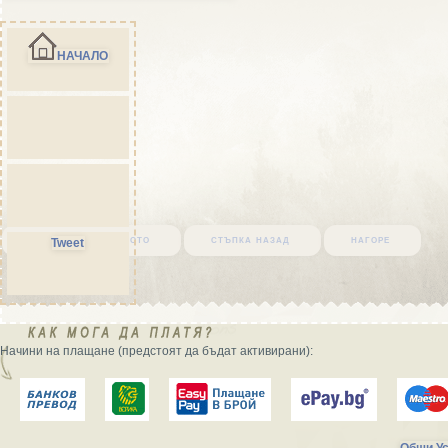
НАЧАЛО
върни се в началото
стъпка назад
нагоре
Tweet
Начини на плащане (предстоят да бъдат активирани):