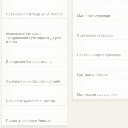
Сувенири с изгледи от България
Магнитни сувенири
Фолклорни битови и
Сувенирни аксесоари
традиционни сувенири от дърво
и кожа
Печатни и офис сувенири
Бродирани битови изделия
Картини и плакети
Хумористични Скечове и Зодии
Материали за сувенири
Икони и изделия със Светци
Ръчно изработени Уникати