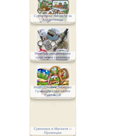
Сувенирни Магнити за
Хладилници
Многофункционални
практични сувенири
Многослойни Лазерно
Гравирани Магнитни
Сувенири
Сувенири и Магнити ::
Промоции