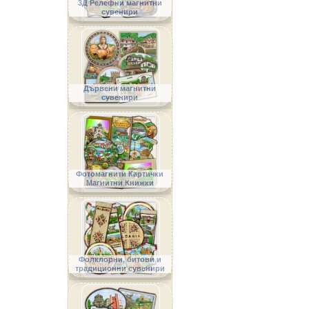
3Д Релефни магнитни
сувенири
Дървени магнитни
сувенири
Фотомагнити Картички
Магнитни Книжки
Фолклорни, битови и
традиционни сувенири