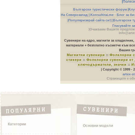
|Полез
Български туристически форум
|
Клу
На Северозапад |
Konsultirai.me - Блог за б
|Популяризирай сайта си!|
|Български т
Гласувайте з
|Очакваме Вашите предложе
info@arte
Сувенири на едро, магнити за хладилник,
материали + безплатно късметче към все
Вашия гр
Магнитни сувенири
::
Фолклорни с
стикери
::
Фолклорни сувенири от 
ключодържатели, значки
::
И
| Copyright © 1999 -
artex-s
Страницате е обн
Категории
Основни модели