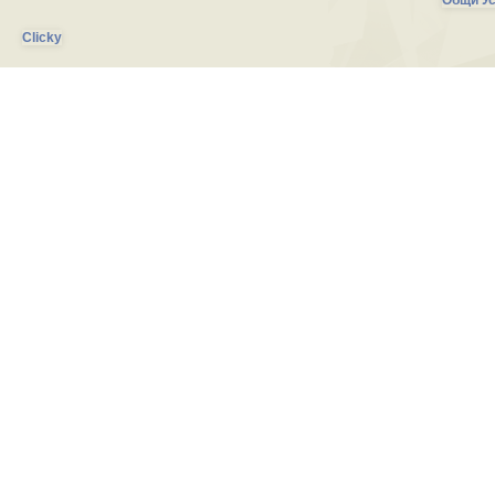
Общи Ус
Clicky