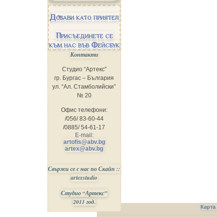
Добави като приятел
Присъединете се
към нас във Фейсбук
Контакти
Студио “Артекс”
гр. Бургас – България
ул. “Ал. Стамболийски”
№ 20
Офис телефони:
/056/ 83-60-44
/0885/ 54-61-17
E-mail:
artofis@abv.bg
artex@abv.bg
Свържи се с нас по Скайп ::
artexstudio
Студио “Артекс”
2011 год.
Карта