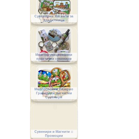
Сувенирни Магнити за
Хладилници
Многофункционални
практични сувенири
Многослойни Лазерно
Гравирани Магнитни
Сувенири
Сувенири и Магнити ::
Промоции