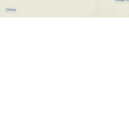
Общи Ус
Clicky