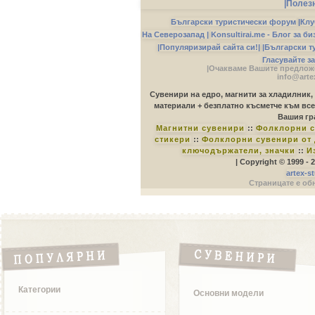
|Полез
Български туристически форум
|
Клу
На Северозапад |
Konsultirai.me - Блог за б
|Популяризирай сайта си!|
|Български т
Гласувайте з
|Очакваме Вашите предложе
info@arte
Сувенири на едро, магнити за хладилник,
материали + безплатно късметче към все
Вашия гр
Магнитни сувенири
::
Фолклорни с
стикери
::
Фолклорни сувенири от 
ключодържатели, значки
::
И
| Copyright © 1999 -
artex-s
Страницате е обн
Категории
Основни модели