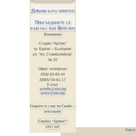
Добави като приятел
Присъединете се
към нас във Фейсбук
Контакти
Студио “Артекс”
гр. Бургас – България
ул. “Ал. Стамболийски”
№ 20
Офис телефони:
/056/ 83-60-44
/0885/ 54-61-17
E-mail:
artofis@abv.bg
artex@abv.bg
Свържи се с нас по Скайп ::
artexstudio
Студио “Артекс”
2011 год.
Карта