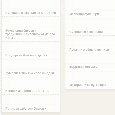
Сувенири с изгледи от България
Магнитни сувенири
Фолклорни битови и
Сувенирни аксесоари
традиционни сувенири от дърво
и кожа
Печатни и офис сувенири
Бродирани битови изделия
Картини и плакети
Хумористични Скечове и Зодии
Материали за сувенири
Икони и изделия със Светци
Ръчно изработени Уникати