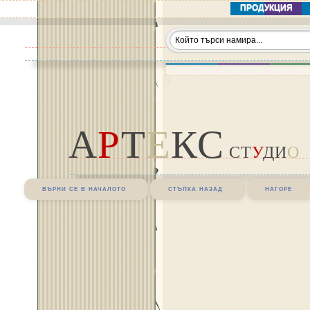
ПРОДУКЦИЯ
А
Р
Т
Е
КС
СТ
У
ДИ
О
върни се в началото
стъпка назад
нагоре