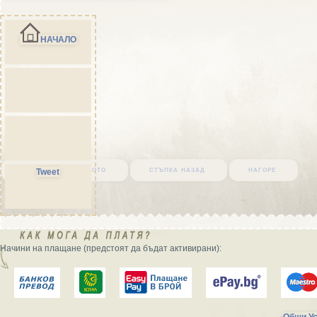
НАЧАЛО
върни се в началото
стъпка назад
нагоре
Tweet
Начини на плащане (предстоят да бъдат активирани):