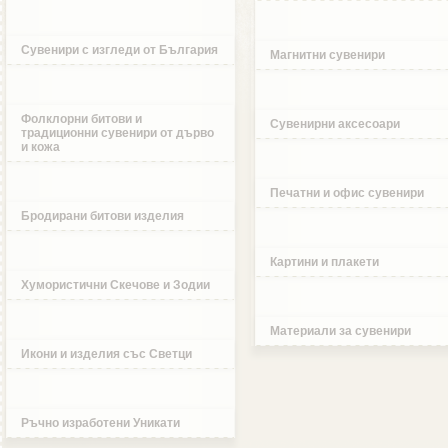
Сувенири с изгледи от България
Магнитни сувенири
Фолклорни битови и
Сувенирни аксесоари
традиционни сувенири от дърво
и кожа
Печатни и офис сувенири
Бродирани битови изделия
Картини и плакети
Хумористични Скечове и Зодии
Материали за сувенири
Икони и изделия със Светци
Ръчно изработени Уникати