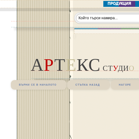
ПРОДУКЦИЯ
А
Р
Т
Е
КС
СТ
У
ДИ
О
върни се в началото
стъпка назад
нагоре