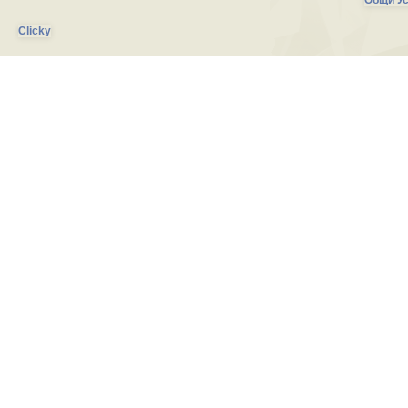
Общи Ус
Clicky