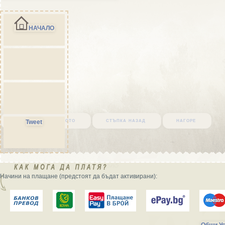
НАЧАЛО
върни се в началото
стъпка назад
нагоре
Tweet
Начини на плащане (предстоят да бъдат активирани):