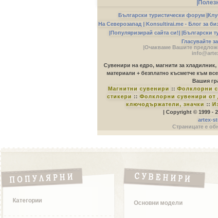
|Полез
Български туристически форум
|
Клу
На Северозапад |
Konsultirai.me - Блог за б
|Популяризирай сайта си!|
|Български т
Гласувайте з
|Очакваме Вашите предложе
info@arte
Сувенири на едро, магнити за хладилник,
материали + безплатно късметче към все
Вашия гр
Магнитни сувенири
::
Фолклорни с
стикери
::
Фолклорни сувенири от 
ключодържатели, значки
::
И
| Copyright © 1999 -
artex-s
Страницате е обн
Категории
Основни модели