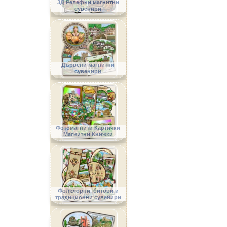
3Д Релефни магнитни
сувенири
Дървени магнитни
сувенири
Фотомагнити Картички
Магнитни Книжки
Фолклорни, битови и
традиционни сувенири