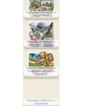
Сувенирни Магнити за
Хладилници
Многофункционални
практични сувенири
Многослойни Лазерно
Гравирани Магнитни
Сувенири
Сувенири и Магнити ::
Промоции