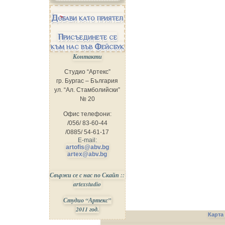
Добави като приятел
Присъединете се
към нас във Фейсбук
Контакти
Студио “Артекс”
гр. Бургас – България
ул. “Ал. Стамболийски”
№ 20
Офис телефони:
/056/ 83-60-44
/0885/ 54-61-17
E-mail:
artofis@abv.bg
artex@abv.bg
Свържи се с нас по Скайп ::
artexstudio
Студио “Артекс”
2011 год.
Карта