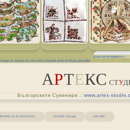
към категорията »
гледи от всяко кътче в България или по Ваш дизайн
А
Р
Т
Е
КС
СТ
У
Д
Българските Сувенири ::
www.artex-studio
върни се в началото
стъпка назад
нагоре