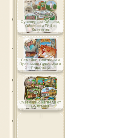
Област Добрич
Сувенири за Общини,
Общински ТИЦ и
Кметства
Област Кърджали
Семейни, Сватбени и
Празнични Сувенири и
Подаръци
Област Кюстендил
Сувенири с изгледи от
България
Област Ловеч