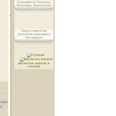
Сувенири за Училища,
Читалища, Библиотеки
Област Монтана
Представителни
рекламни сувенири и
материали
Област Пазарджик
магнитни панели и
стативи
Област Перник
илими
о|