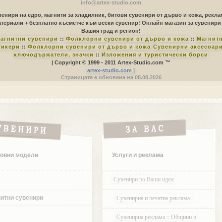
info@artex-studio.com
енири на едро, магнити за хладилник, битови сувенири от дърво и кожа, рекл
териали + безплатно късметче към всеки сувенир! Онлайн магазин за сувенири
Вашия град и регион!
агнитни сувенири
::
Фолклорни сувенири от дърво и кожа
::
Магнит
тикери
::
Фолклорни сувенири от дърво и кожа
Сувенирни аксесоари
ключодържатели, значки
::
Изложения и туристически борси
| Copyright © 1999 - 2011 Artex-Studio.com ™
artex-studio.com |
Страницате е обновена на 08.08.2026
овни модели
Услуги и реклама
Сувенири по Ваши идеи
Сувенирна и печатна реклама
итни сувенири
Сувенирна реклама :: Общини и