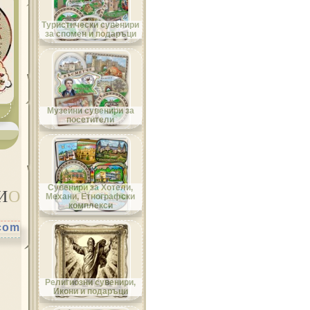
Област Велико Търново
Туристически сувенири
за спомен и подаръци
Област Видин
Музейни сувенири за
посетители
Област Враца
Сувенири за Хотели,
И
О
Механи, Етнографски
комплекси
.com
Област Габрово
Религиозни сувенири,
Икони и подаръци