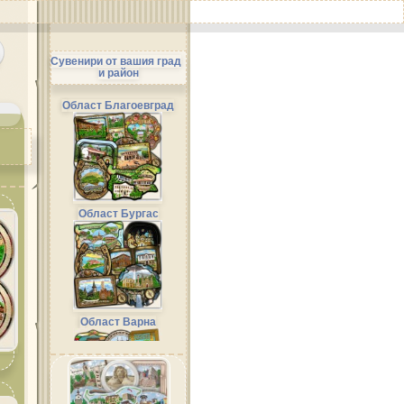
Сувенири от вашия град
и район
Област Благоевград
Област Бургас
Област Варна