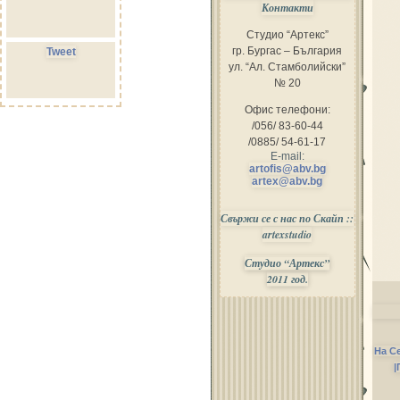
Контакти
Студио “Артекс”
гр. Бургас – България
Tweet
ул. “Ал. Стамболийски”
№ 20
Офис телефони:
/056/ 83-60-44
/0885/ 54-61-17
E-mail:
artofis@abv.bg
artex@abv.bg
Свържи се с нас по Скайп ::
artexstudio
Студио “Артекс”
2011 год.
На С
|