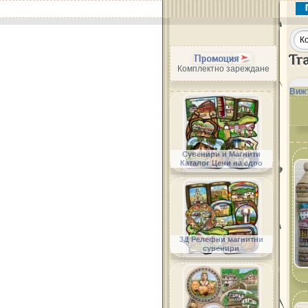
Tra
Промоция
Комплектно зареждане
Вижт
Сувенири и Магнити
Каталог Цени на едро
3Д Релефни магнитни
сувенири