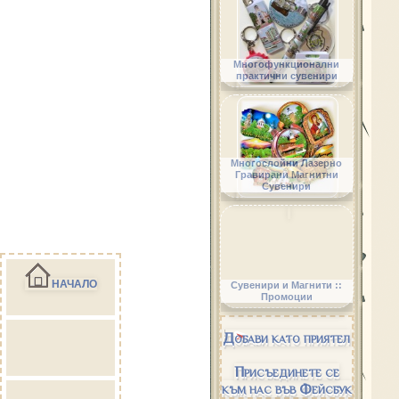
Многофункционални
практични сувенири
Многослойни Лазерно
Гравирани Магнитни
Сувенири
НАЧАЛО
Сувенири и Магнити ::
Промоции
Добави като приятел
Присъединете се
към нас във Фейсбук