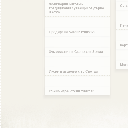
Фолклорни битови и
Суве
традиционни сувенири от дърво
и кожа
Печа
Бродирани битови изделия
Карт
Хумористични Скечове и Зодии
Мате
Икони и изделия със Светци
Ръчно изработени Уникати