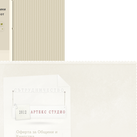
Област Плевен
амни
 от
ни
 -
Област Пловдив
Област Разград
Област Русе
Оферта за Общини и
Кметства