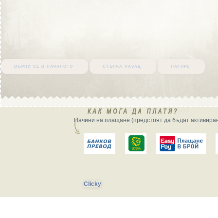
върни се в началото
стъпка назад
нагоре
Начини на плащане (предстоят да бъдат активиран
Clicky