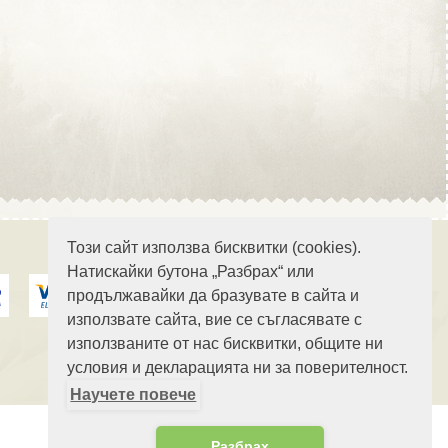
Област Стара Загора
Област Търговище
Този сайт използва бисквитки (cookies).
Натискайки бутона „Разбрах“ или
продължавайки да бразувате в сайта и
Област Хасково
използвате сайта, вие се съгласявате с
използваните от нас бисквитки, общите ни
условия и декларацията ни за поверителност.
Научете повече
Област Шумен
Разбрах