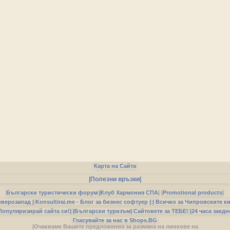
Карта на Сайта
|Полезни връзки|
Български туристически форум
|
Клуб Хармония СПА
|
|
Promotional products
|
еверозапад |
Konsultirai.me - Блог за бизнес софтуер |
| Всичко за Чипровските к
Популяризирай сайта си!|
|Български туризъм|
Сайтовете за ТЕБЕ!
|24 часа заедн
Гласувайте за нас в Shops.BG
|Очакваме Вашите предложения за размяна на линкове на