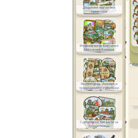
Дървени магнитни
сувенири
Фотомагнити Картички
Магнитни Книжки
* Из
Фолклорни, битови и
традиционни сувенири
Сувенирни Магнити за
Хладилници