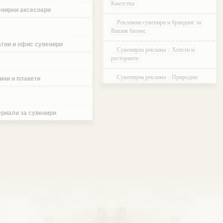
Кметства
нирни аксесоари
Рекламни сувенири и брандинг за
Вашия бизнес
тни и офис сувенири
Сувенирна реклама :: Хотели и
ресторанти
Сувенирна реклама :: Природни
ини и плакети
паркове и Резервати
Сувенирна реклама :: Музеи и
Галерии
риали за сувенири
Сувенирна реклама :: Етнографски
Комплекси
Сувенирна реклама :: Курортни и
ваканционни селища
Сувенирна реклама :: Туристически
агенции и дружества
Сувенирна реклама :: Атракции и
развлечения