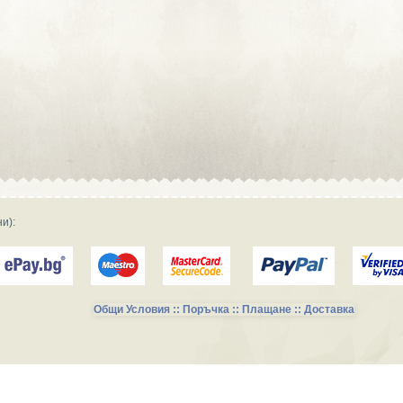
Сувенирна реклама :: Търговски
фирми и магазини
Сувенирна реклама :: Продукция и
фирми за производство
Сувенирна реклама :: Транспорт и
Услуги
и):
Общи Условия :: Поръчка :: Плащане :: Доставка
Сувенирни Колекции за Късметлии