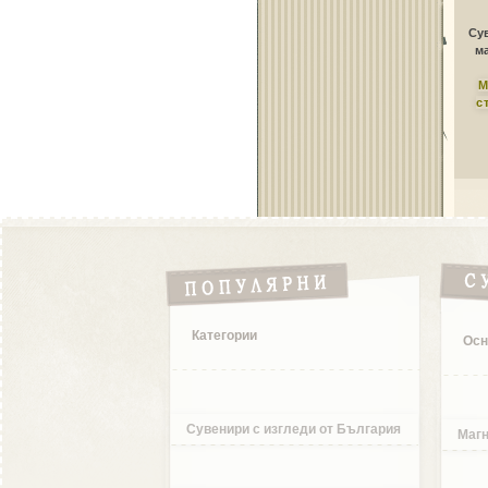
Сув
ма
М
с
Категории
Осн
Сувенири с изгледи от България
Магн