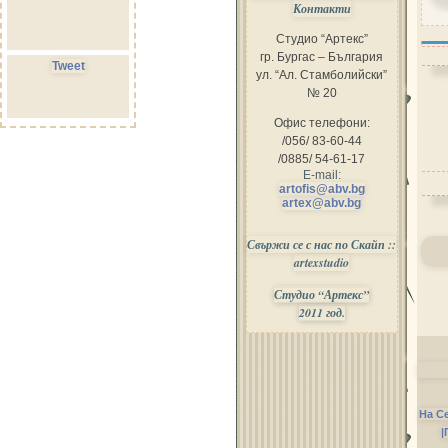
Контакти
Студио “Артекс”
гр. Бургас – България
Tweet
ул. “Ал. Стамболийски”
№ 20
Офис телефони:
/056/ 83-60-44
/0885/ 54-61-17
E-mail:
artofis@abv.bg
artex@abv.bg
Свържи се с нас по Скайп ::
artexstudio
Студио “Артекс”
2011 год.
На С
|