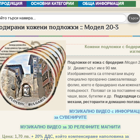
ПРОДУКЦИЯ
ОСНОВНИ КАТЕГОРИИ
ОБЩА ИНФОРМАЦИЯ
одирани кожени подложки :: Модел 20-3
Кожени подложки с бодери
изгл
Подложки от кожа с бродерия
/Модел 2
3/. Диаметърът им е 90 мм.
Изображенията са отпечатани върху
специално прозрачно самозалепващо
фолио, което е брандирано към кожена
повърхност. Ползват се за поставяне н
чаши, вази, бутилки и др.
Подходящи са
механи, ресторанти и домашно ползва
МУЗИКАЛНО ВИДЕО с ИНФОРМАЦ
за СУВЕНИРИТЕ
МУЗИКАЛНО ВИДЕО за 3D РЕЛЕФНИТЕ МАГНИТИ
Цена: 1,70 лв.
+ 20% ДДС, който компенсираме наполовина за