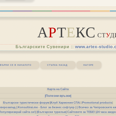
А
Р
Т
Е
КС
СТ
У
Д
Българските Сувенири ::
www.artex-studio
върни се в началото
стъпка назад
нагоре
Карта на Сайта
|Полезни връзки|
Български туристически форум
|
Клуб Хармония СПА
|
|
Promotional products
|
еверозапад |
Konsultirai.me - Блог за бизнес софтуер |
| Всичко за Чипровските к
Популяризирай сайта си!|
|Български туризъм|
Сайтовете за ТЕБЕ!
|24 часа заедн