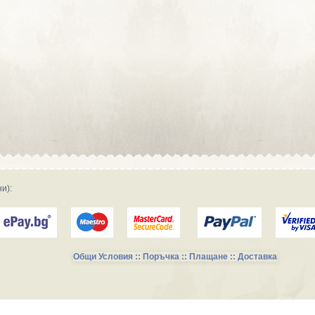
Сувенирна реклама :: Атракции и
развлечения
Сувенирна реклама :: Търговски
фирми и магазини
Сувенирна реклама :: Продукция и
фирми за производство
Сувенирна реклама :: Транспорт и
Услуги
и):
Общи Условия :: Поръчка :: Плащане :: Доставка
Сувенирни Колекции за Късметлии