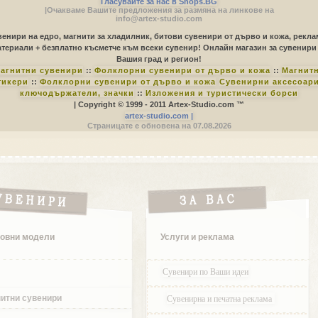
Гласувайте за нас в Shops.BG
|Очакваме Вашите предложения за размяна на линкове на
info@artex-studio.com
енири на едро, магнити за хладилник, битови сувенири от дърво и кожа, рекл
териали + безплатно късметче към всеки сувенир! Онлайн магазин за сувенири
Вашия град и регион!
агнитни сувенири
::
Фолклорни сувенири от дърво и кожа
::
Магнит
тикери
::
Фолклорни сувенири от дърво и кожа
Сувенирни аксесоари
ключодържатели, значки
::
Изложения и туристически борси
| Copyright © 1999 - 2011 Artex-Studio.com ™
artex-studio.com |
Страницате е обновена на 07.08.2026
овни модели
Услуги и реклама
Сувенири по Ваши идеи
Сувенирна и печатна реклама
итни сувенири