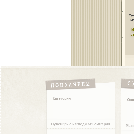
Сув
ма
М
с
Категории
Осн
Сувенири с изгледи от България
Магн