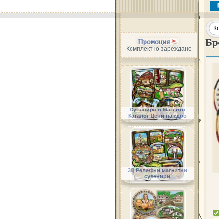
Бр
Промоция
Комплектно зареждане
Сувенири и Магнити
Каталог Цени на едро
3Д Релефни магнитни
сувенири