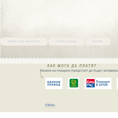
върни се в началото
стъпка назад
нагоре
Начини на плащане (предстоят да бъдат активиран
Clicky