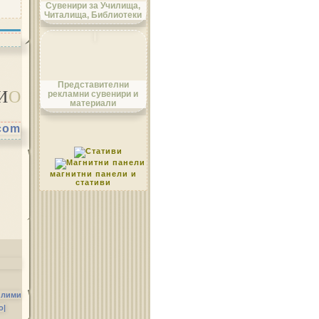
Сувенири за Училища,
Читалища, Библиотеки
Област Монтана
Представителни
И
О
рекламни сувенири и
материали
.com
Област Пазарджик
магнитни панели и
стативи
Област Перник
илими
о|