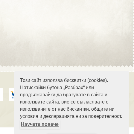
Област Стара Загора
Област Търговище
Този сайт използва бисквитки (cookies).
Натискайки бутона „Разбрах“ или
Област Хасково
продължавайки да бразувате в сайта и
използвате сайта, вие се съгласявате с
използваните от нас бисквитки, общите ни
условия и декларацията ни за поверителност.
Научете повече
Област Шумен