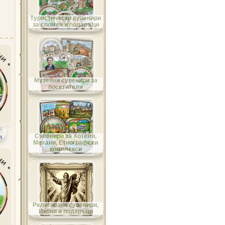
Област Велико Търново
Туристически сувенири
за спомен и подаръци
Област Видин
Музейни сувенири за
посетители
:
Област Враца
Сувенири за Хотели,
а
Механи, Етнографски
комплекси
Област Габрово
Религиозни сувенири,
Икони и подаръци