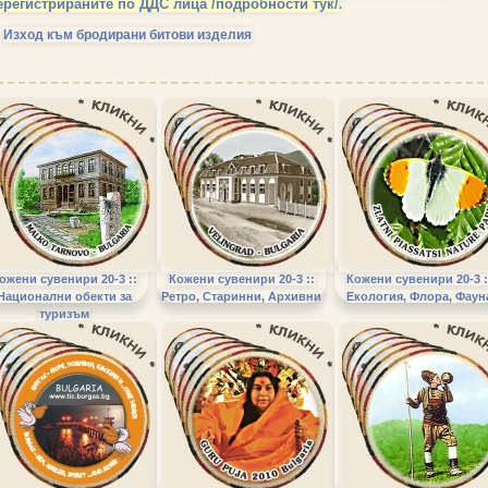
ерегистрираните по ДДС лица
/подробности тук/
.
Изход към бродирани битови изделия
ожени сувенири 20-3 ::
Кожени сувенири 20-3 ::
Кожени сувенири 20-3 :
Национални обекти за
Ретро, Старинни, Архивни
Екология, Флора, Фаун
туризъм