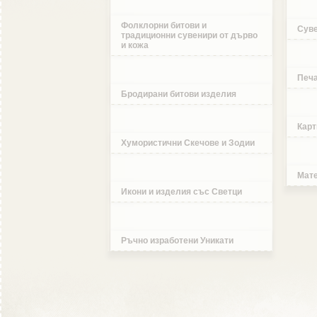
Фолклорни битови и
Суве
традиционни сувенири от дърво
и кожа
Печа
Бродирани битови изделия
Карт
Хумористични Скечове и Зодии
Мате
Икони и изделия със Светци
Ръчно изработени Уникати