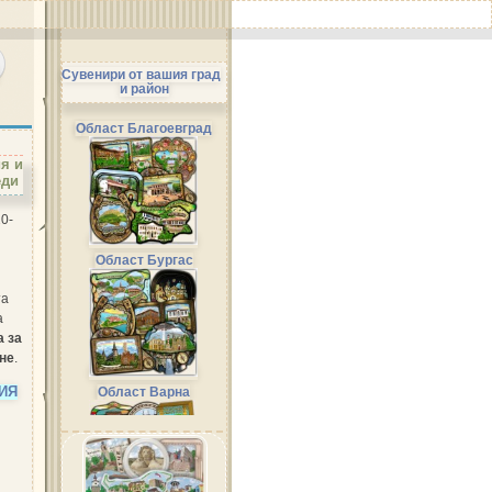
Сувенири от вашия град
и район
Област Благоевград
я и
еди
0-
Област Бургас
та
а
 за
не
.
ИЯ
Област Варна