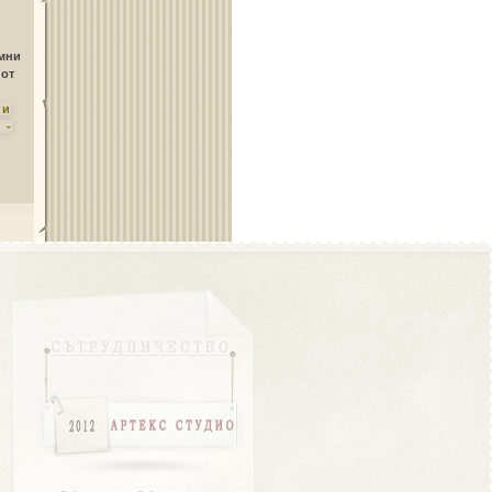
Област Плевен
амни
 от
ни
 -
Област Пловдив
Област Разград
Област Русе