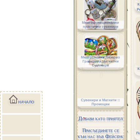
К
Р
Многофункционални
практични сувенири
Многослойни Лазерно
Гравирани Магнитни
Сувенири
К
Сувенири и Магнити ::
НАЧАЛО
Промоции
Добави като приятел
Присъединете се
По
към нас във Фейсбук