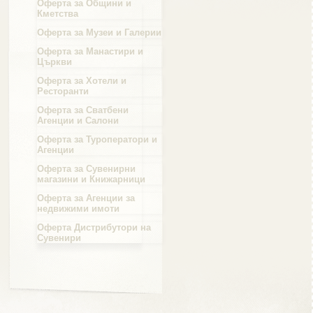
Оферта за Общини и
Кметства
Област Силистра
Оферта за Музеи и Галерии
Оферта за Манастири и
Църкви
Оферта за Хотели и
Ресторанти
Оферта за Сватбени
Област Сливен
Агенции и Салони
Оферта за Туроператори и
Агенции
Оферта за Сувенирни
магазини и Книжарници
Област Смолян
Оферта за Агенции за
недвижими имоти
Оферта Дистрибутори на
Сувенири
Област София