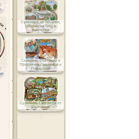
:
т
Област Добрич
Сувенири за Общини,
Общински ТИЦ и
Кметства
Област Кърджали
Семейни, Сватбени и
Празнични Сувенири и
:
Подаръци
ци
Област Кюстендил
Сувенири с изгледи от
България
Област Ловеч