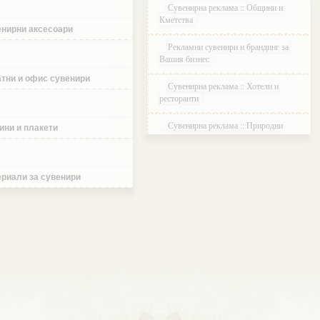
Сувенирна реклама :: Общини и
Кметства
нирни аксесоари
Рекламни сувенири и брандинг за
Вашия бизнес
тни и офис сувенири
Сувенирна реклама :: Хотели и
ресторанти
Сувенирна реклама :: Природни
ини и плакети
паркове и Резервати
Сувенирна реклама :: Музеи и
Галерии
риали за сувенири
Сувенирна реклама :: Етнографски
Комплекси
Сувенирна реклама :: Курортни и
ваканционни селища
Сувенирна реклама :: Туристически
агенции и дружества