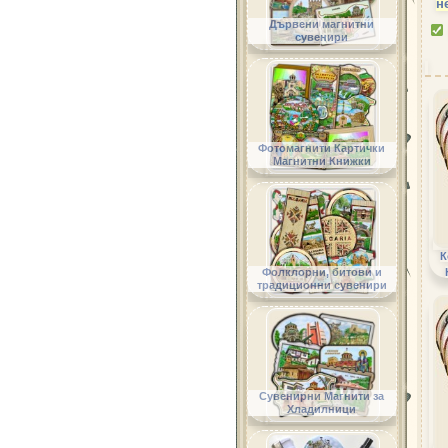
н
Дървени магнитни
сувенири
Фотомагнити Картички
Магнитни Книжки
К
Фолклорни, битови и
традиционни сувенири
Сувенирни Магнити за
Хладилници