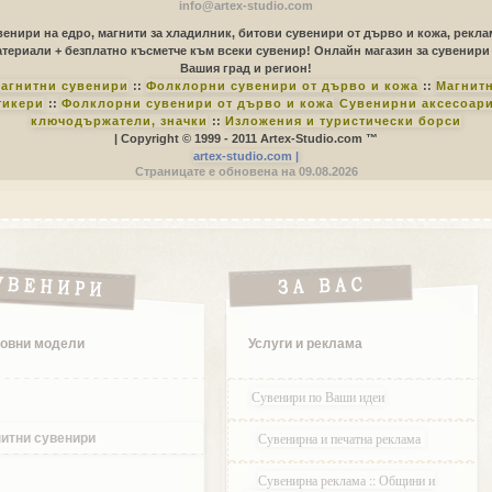
info@artex-studio.com
енири на едро, магнити за хладилник, битови сувенири от дърво и кожа, рекл
териали + безплатно късметче към всеки сувенир! Онлайн магазин за сувенири
Вашия град и регион!
агнитни сувенири
::
Фолклорни сувенири от дърво и кожа
::
Магнит
тикери
::
Фолклорни сувенири от дърво и кожа
Сувенирни аксесоари
ключодържатели, значки
::
Изложения и туристически борси
| Copyright © 1999 - 2011 Artex-Studio.com ™
artex-studio.com |
Страницате е обновена на 09.08.2026
овни модели
Услуги и реклама
Сувенири по Ваши идеи
Сувенирна и печатна реклама
итни сувенири
Сувенирна реклама :: Общини и