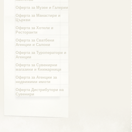
Оферта за Музеи и Галерии
Област Силистра
Оферта за Манастири и
Църкви
Оферта за Хотели и
Ресторанти
Оферта за Сватбени
Агенции и Салони
Област Сливен
Оферта за Туроператори и
Агенции
Оферта за Сувенирни
магазини и Книжарници
Оферта за Агенции за
Област Смолян
недвижими имоти
Оферта Дистрибутори на
Сувенири
Област София