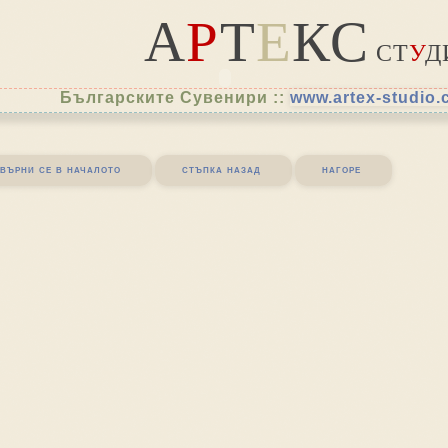
А
Р
Т
Е
КС
СТ
У
Д
Българските Сувенири ::
www.artex-studio
върни се в началото
стъпка назад
нагоре