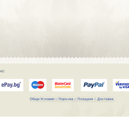
Сувенирна реклама :: Търговски
фирми и магазини
Сувенирна реклама :: Продукция и
фирми за производство
Сувенирна реклама :: Транспорт и
Услуги
и):
Общи Условия :: Поръчка :: Плащане :: Доставка
Сувенирни Колекции за Късметлии