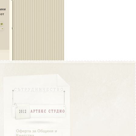
Област Плевен
амни
 от
ни
 -
Област Пловдив
Област Разград
Област Русе
Оферта за Общини и
Кметства