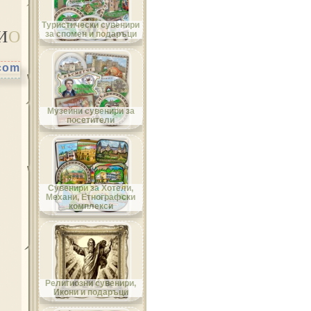
Област Велико Търново
Туристически сувенири
И
О
за спомен и подаръци
.com
Област Видин
Музейни сувенири за
посетители
Област Враца
Сувенири за Хотели,
Механи, Етнографски
комплекси
Област Габрово
Религиозни сувенири,
Икони и подаръци