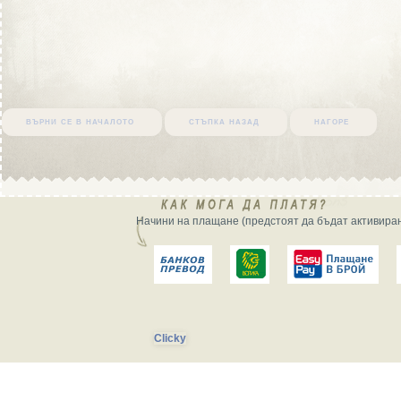
върни се в началото
стъпка назад
нагоре
Начини на плащане (предстоят да бъдат активиран
Clicky