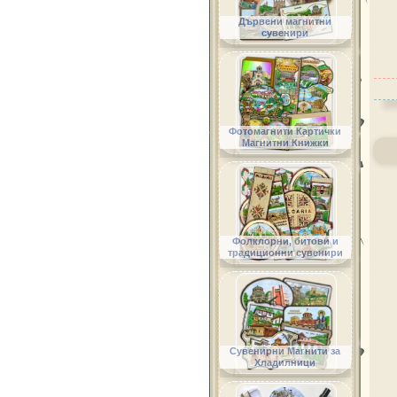
Дървени магнитни
сувенири
Фотомагнити Картички
Магнитни Книжки
Фолклорни, битови и
традиционни сувенири
Сувенирни Магнити за
Хладилници