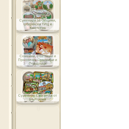
Област Добрич
Сувенири за Общини,
Общински ТИЦ и
Кметства
Област Кърджали
Семейни, Сватбени и
Празнични Сувенири и
Подаръци
Област Кюстендил
Сувенири с изгледи от
България
Област Ловеч