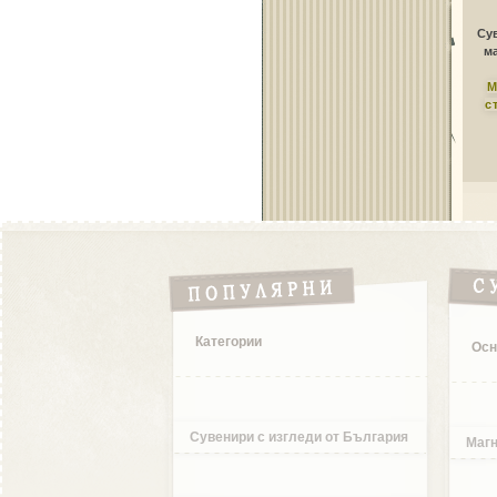
Сув
ма
М
с
Категории
Осн
Сувенири с изгледи от България
Магн