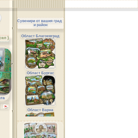
Сувенири от вашия град
и район
Област Благоевград
сел }
Област Бургас
ата
Област Варна