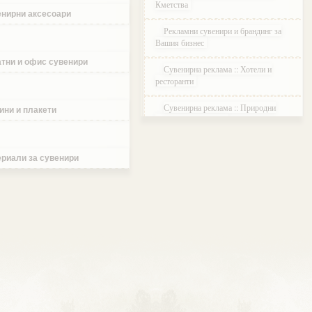
Кметства
нирни аксесоари
Рекламни сувенири и брандинг за
Вашия бизнес
тни и офис сувенири
Сувенирна реклама :: Хотели и
ресторанти
Сувенирна реклама :: Природни
ини и плакети
паркове и Резервати
Сувенирна реклама :: Музеи и
Галерии
риали за сувенири
Сувенирна реклама :: Етнографски
Комплекси
Сувенирна реклама :: Курортни и
ваканционни селища
Сувенирна реклама :: Туристически
агенции и дружества
Сувенирна реклама :: Атракции и
развлечения