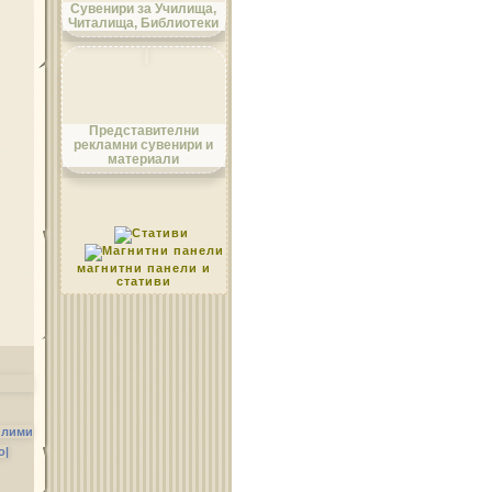
Сувенири за Училища,
Читалища, Библиотеки
Област Монтана
Представителни
рекламни сувенири и
материали
Област Пазарджик
магнитни панели и
стативи
Област Перник
илими
о|