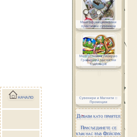
Многофункционални
практични сувенири
Многослойни Лазерно
Гравирани Магнитни
Сувенири
НАЧАЛО
Сувенири и Магнити ::
Промоции
Добави като приятел
Присъединете се
към нас във Фейсбук