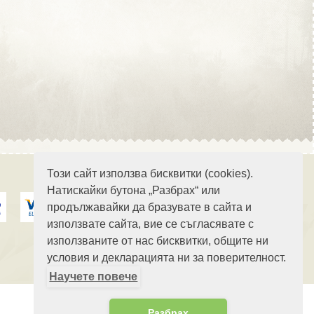
Област Стара Загора
Област Търговище
Този сайт използва бисквитки (cookies).
Натискайки бутона „Разбрах“ или
продължавайки да бразувате в сайта и
Област Хасково
използвате сайта, вие се съгласявате с
използваните от нас бисквитки, общите ни
условия и декларацията ни за поверителност.
Научете повече
Област Шумен
Разбрах