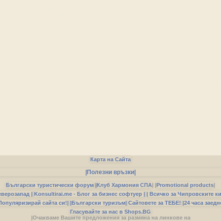
Карта на Сайта
|Полезни връзки|
Български туристически форум
|
Клуб Хармония СПА
|
|
Promotional products
|
еверозапад |
Konsultirai.me - Блог за бизнес софтуер |
| Всичко за Чипровските к
Популяризирай сайта си!|
|Български туризъм|
Сайтовете за ТЕБЕ!
|24 часа заедн
Гласувайте за нас в Shops.BG
|Очакваме Вашите предложения за размяна на линкове на