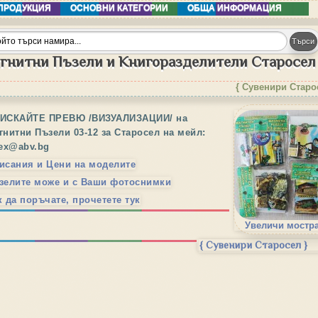
ПРОДУКЦИЯ
ОСНОВНИ КАТЕГОРИИ
ОБЩА ИНФОРМАЦИЯ
гнитни Пъзели и Книгоразделители Старосел
{ Сувенири Старо
ИСКАЙТЕ ПРЕВЮ /ВИЗУАЛИЗАЦИИ/ на
гнитни Пъзели 03-12 за Старосел на мейл:
tex@abv.bg
исания и Цени на моделите
зелите може и с Ваши фотоснимки
к да поръчате, прочетете тук
Увеличи мостр
{ Сувенири Старосел }