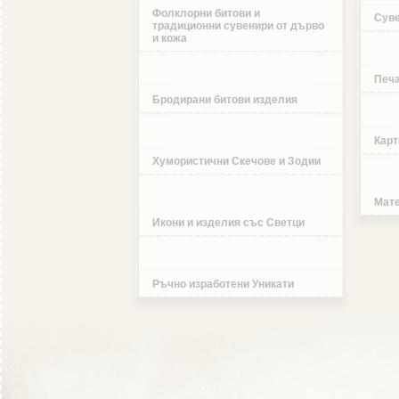
Фолклорни битови и
Суве
традиционни сувенири от дърво
и кожа
Печа
Бродирани битови изделия
Карт
Хумористични Скечове и Зодии
Мате
Икони и изделия със Светци
Ръчно изработени Уникати