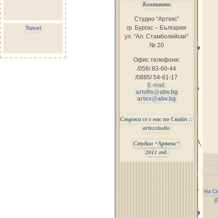
Контакти
Студио “Артекс”
гр. Бургас – България
Tweet
ул. “Ал. Стамболийски”
№ 20
Офис телефони:
/056/ 83-60-44
/0885/ 54-61-17
E-mail:
artofis@abv.bg
artex@abv.bg
Свържи се с нас по Скайп ::
artexstudio
Студио “Артекс”
2011 год.
На С
|