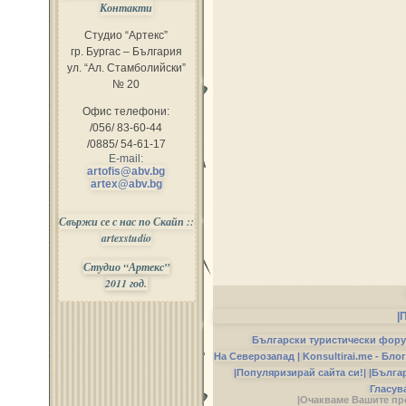
Контакти
Студио “Артекс”
гр. Бургас – България
ул. “Ал. Стамболийски”
№ 20
Офис телефони:
/056/ 83-60-44
/0885/ 54-61-17
E-mail:
artofis@abv.bg
artex@abv.bg
Свържи се с нас по Скайп ::
artexstudio
Студио “Артекс”
2011 год.
|
Български туристически фор
На Северозапад |
Konsultirai.me - Бло
|Популяризирай сайта си!|
|Бълга
Гласув
|Очакваме Вашите пр