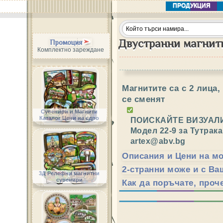
ПРОДУКЦИЯ
Двустранни магнитн
Промоция
Комплектно зареждане
Магнитите са с 2 лица,
се сменят
Сувенири и Магнити
Каталог Цени на едро
ПОИСКАЙТЕ ВИЗУАЛ
Модел 22-9 за Тутрака
artex@abv.bg
Описания и Цени на м
2-странни може и с В
3Д Релефни магнитни
сувенири
Как да поръчате, проче