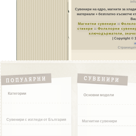
inf
Сувенири на едро, магнити за хлад
материали + безплатно късметче к
Ваш
Магнитни сувенири
::
Фолкло
стикери
::
Фолклорни сувенир
ключодържатели, значк
| Copyright © 
a
Страницате
Категории
Основни модели
Сувенири с изгледи от България
Магнитни сувенири