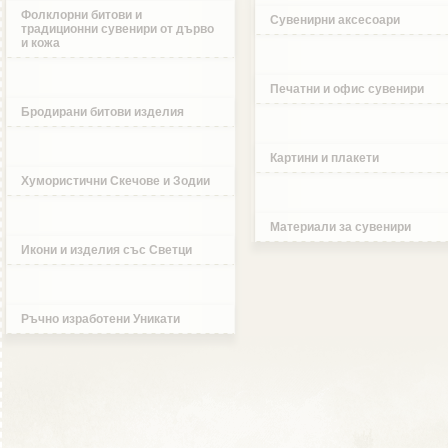
Фолклорни битови и
Сувенирни аксесоари
традиционни сувенири от дърво
и кожа
Печатни и офис сувенири
Бродирани битови изделия
Картини и плакети
Хумористични Скечове и Зодии
Материали за сувенири
Икони и изделия със Светци
Ръчно изработени Уникати