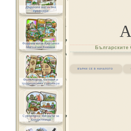
Дървени магнитни
сувенири
Фотомагнити Картички
Българските 
Магнитни Книжки
върни се в началото
Фолклорни, битови и
традиционни сувенири
Сувенирни Магнити за
Хладилници