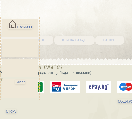
НАЧАЛО
върни се в началото
стъпка назад
нагоре
Начини на плащане (предстоят да бъдат активирани):
Tweet
Общи Ус
Clicky