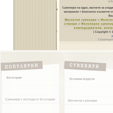
inf
Сувенири на едро, магнити за хлад
материали + безплатно късметче к
Ваш
Магнитни сувенири
::
Фолкло
стикери
::
Фолклорни сувенир
ключодържатели, значк
| Copyright © 
a
Страницате
Категории
Основни модели
Сувенири с изгледи от България
Магнитни сувенири