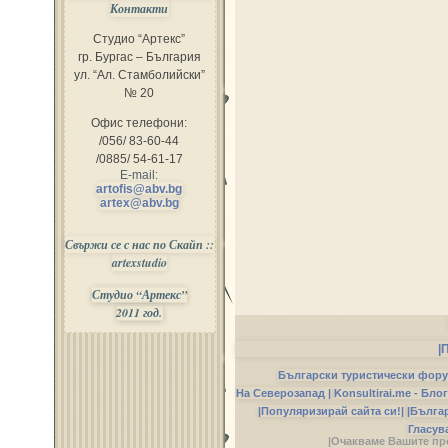
Контакти
Студио “Артекс”
гр. Бургас – България
ул. “Ал. Стамболийски”
№ 20
Офис телефони:
/056/ 83-60-44
/0885/ 54-61-17
E-mail:
artofis@abv.bg
artex@abv.bg
Свържи се с нас по Скайп ::
artexstudio
Студио “Артекс”
2011 год.
|
Български туристически фор
На Северозапад |
Konsultirai.me - Бло
|Популяризирай сайта си!|
|Бълга
Гласув
|Очакваме Вашите пр