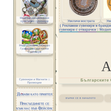
Многофункционални
Увеличи мострата
Ув
практични сувенири
{ Рекламни сувенири и бранди
сувенири с отварачки :: Модел
Многослойни Лазерно
Гравирани Магнитни
Сувенири
Сувенири и Магнити ::
Българските 
Промоции
Добави като приятел
върни се в началото
Присъединете се
към нас във Фейсбук