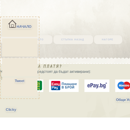
НАЧАЛО
върни се в началото
стъпка назад
нагоре
Начини на плащане (предстоят да бъдат активирани):
Tweet
Общи Ус
Clicky