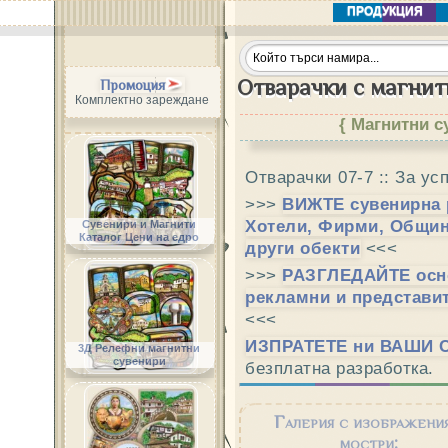
ПРОДУКЦИЯ
Отварачки с магнити
Промоция
Комплектно зареждане
{ Магнитни с
Отварачки 07-7 :: За у
>>>
ВИЖТЕ сувенирна 
Хотели, Фирми, Общин
Сувенири и Магнити
Каталог Цени на едро
други обекти
<<<
>>>
РАЗГЛЕДАЙТЕ осн
рекламни и представи
<<<
ИЗПРАТЕТЕ ни ВАШИ 
3Д Релефни магнитни
сувенири
безплатна разработка.
Галерия с изображени
мостри: