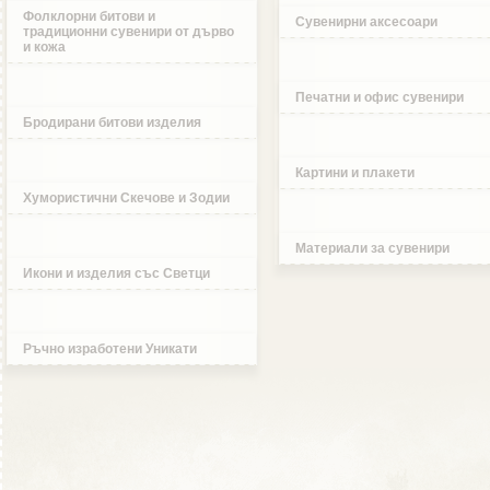
Фолклорни битови и
Сувенирни аксесоари
традиционни сувенири от дърво
и кожа
Печатни и офис сувенири
Бродирани битови изделия
Картини и плакети
Хумористични Скечове и Зодии
Материали за сувенири
Икони и изделия със Светци
Ръчно изработени Уникати