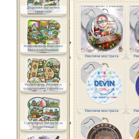
Дървени магнитни
сувенири
Фотомагнити Картички
Магнитни Книжки
Увеличи мострата
Ув
Фолклорни, битови и
традиционни сувенири
Увеличи мострата
Ув
Сувенирни Магнити за
Хладилници