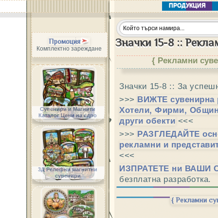
ПРОДУКЦИЯ
Значки 15-8 :: Рекл
Промоция
Комплектно зареждане
{ Рекламни суве
Значки 15-8 :: За успеш
>>>
ВИЖТЕ сувенирна 
Хотели, Фирми, Общин
Сувенири и Магнити
Каталог Цени на едро
други обекти
<<<
>>>
РАЗГЛЕДАЙТЕ осн
рекламни и представи
<<<
ИЗПРАТЕТЕ ни ВАШИ 
3Д Релефни магнитни
сувенири
безплатна разработка.
{ Рекламни су