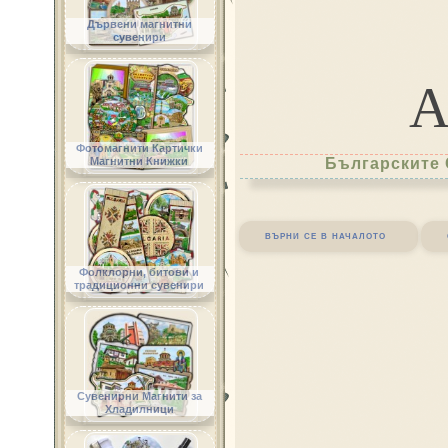
Дървени магнитни
сувенири
Фотомагнити Картички
Магнитни Книжки
Българските 
върни се в началото
Фолклорни, битови и
традиционни сувенири
Сувенирни Магнити за
Хладилници