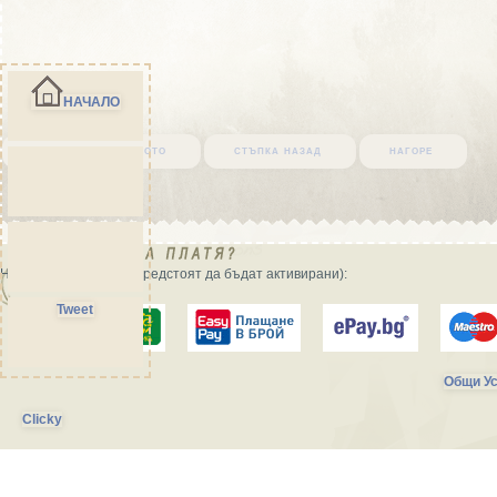
НАЧАЛО
върни се в началото
стъпка назад
нагоре
Начини на плащане (предстоят да бъдат активирани):
Tweet
Общи Ус
Clicky