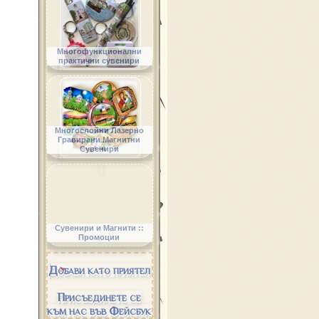
Многофункционални
практични сувенири
Многослойни Лазерно
Гравирани Магнитни
Сувенири
Сувенири и Магнити ::
Промоции
Добави като приятел
Присъединете се
към нас във Фейсбук