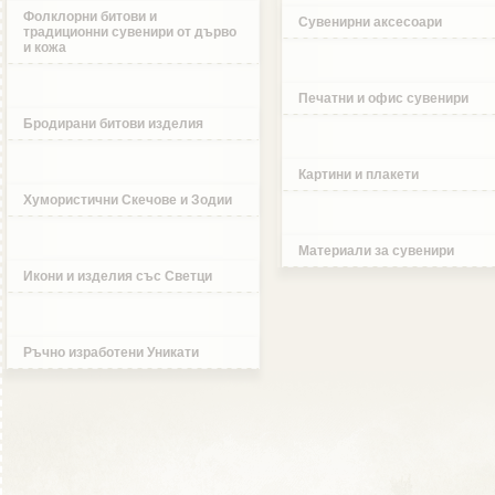
Фолклорни битови и
Сувенирни аксесоари
традиционни сувенири от дърво
и кожа
Печатни и офис сувенири
Бродирани битови изделия
Картини и плакети
Хумористични Скечове и Зодии
Материали за сувенири
Икони и изделия със Светци
Ръчно изработени Уникати