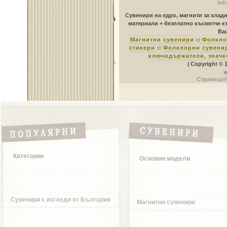
inf
Сувенири на едро, магнити за хлад
материали + безплатно късметче к
Ваш
Магнитни сувенири
::
Фолкло
стикери
::
Фолклорни сувенир
ключодържатели, значк
| Copyright © 
a
Страницате
Категории
Основни модели
Сувенири с изгледи от България
Магнитни сувенири