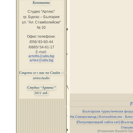
Контакти
Студио “Артекс”
гр. Бургас – България
ул. “Ал. Стамболийски”
№ 20
Офис телефони:
/056/ 83-60-44
/0885/ 54-61-17
E-mail:
artofis@abv.bg
artex@abv.bg
Свържи се с нас по Скайп ::
artexstudio
Студио “Артекс”
2011 год.
|
Български туристически фор
На Северозапад |
Konsultirai.me - Бло
|Популяризирай сайта си!|
|Бълга
Гласув
|Очакваме Вашите пр