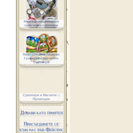
Многофункционални
практични сувенири
Многослойни Лазерно
Гравирани Магнитни
Сувенири
Сувенири и Магнити ::
Промоции
Добави като приятел
Присъединете се
към нас във Фейсбук