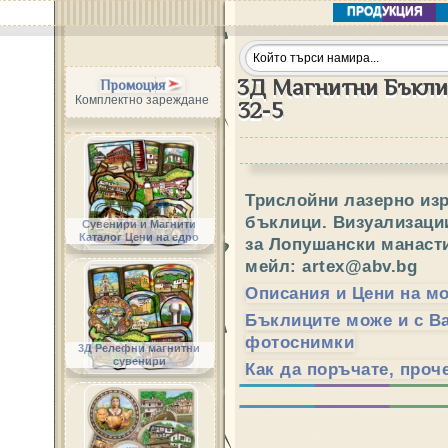
ПРОДУКЦИЯ
3Д Магнитни Бъкли
Промоция
Комплектно зареждане
32-5
Трислойни лазерно из
бъклици. Визуализаци
Сувенири и Магнити
Каталог Цени на едро
за Лопушански манасти
мейл: artex@abv.bg
Описания и Цени на м
Бъклиците може и с В
фотоснимки
3Д Релефни магнитни
сувенири
Как да поръчате, проче