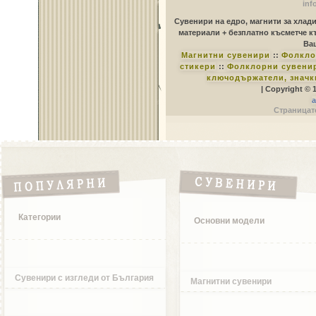
inf
Сувенири на едро, магнити за хлад
материали + безплатно късметче к
Ваш
Магнитни сувенири
::
Фолкло
стикери
::
Фолклорни сувенир
ключодържатели, значк
| Copyright © 
a
Страницате
Категории
Основни модели
Сувенири с изгледи от България
Магнитни сувенири