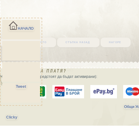
НАЧАЛО
върни се в началото
стъпка назад
нагоре
Начини на плащане (предстоят да бъдат активирани):
Tweet
Общи Ус
Clicky