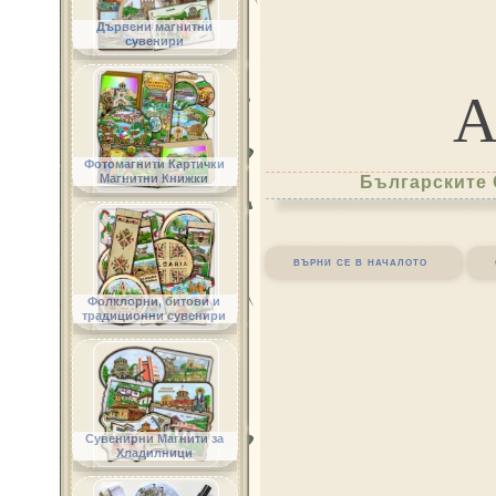
Дървени магнитни
сувенири
Фотомагнити Картички
Магнитни Книжки
Българските 
върни се в началото
Фолклорни, битови и
традиционни сувенири
Сувенирни Магнити за
Хладилници