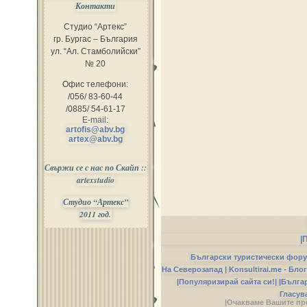
Контакти
Студио “Артекс”
гр. Бургас – България
ул. “Ал. Стамболийски”
№ 20
Офис телефони:
/056/ 83-60-44
/0885/ 54-61-17
E-mail:
artofis@abv.bg
artex@abv.bg
Свържи се с нас по Скайп ::
artexstudio
Студио “Артекс”
2011 год.
|
Български туристически фор
На Северозапад |
Konsultirai.me - Бло
|Популяризирай сайта си!|
|Бълга
Гласув
|Очакваме Вашите пр