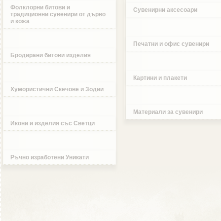
Фолклорни битови и
Сувенирни аксесоари
традиционни сувенири от дърво
и кожа
Печатни и офис сувенири
Бродирани битови изделия
Картини и плакети
Хумористични Скечове и Зодии
Материали за сувенири
Икони и изделия със Светци
Ръчно изработени Уникати