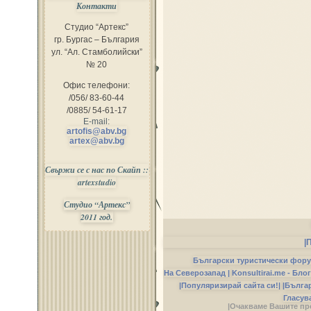
Контакти
Студио “Артекс”
гр. Бургас – България
ул. “Ал. Стамболийски”
№ 20
Офис телефони:
/056/ 83-60-44
/0885/ 54-61-17
E-mail:
artofis@abv.bg
artex@abv.bg
Свържи се с нас по Скайп ::
artexstudio
Студио “Артекс”
2011 год.
|
Български туристически фор
На Северозапад |
Konsultirai.me - Бло
|Популяризирай сайта си!|
|Бълга
Гласув
|Очакваме Вашите пр