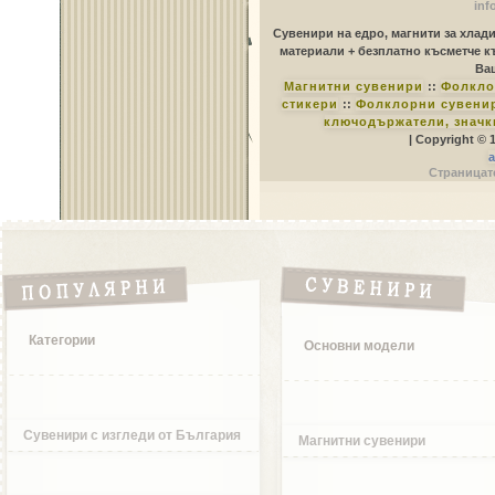
inf
Сувенири на едро, магнити за хлад
материали + безплатно късметче к
Ваш
Магнитни сувенири
::
Фолкло
стикери
::
Фолклорни сувенир
ключодържатели, значк
| Copyright © 
a
Страницате
Категории
Основни модели
Сувенири с изгледи от България
Магнитни сувенири