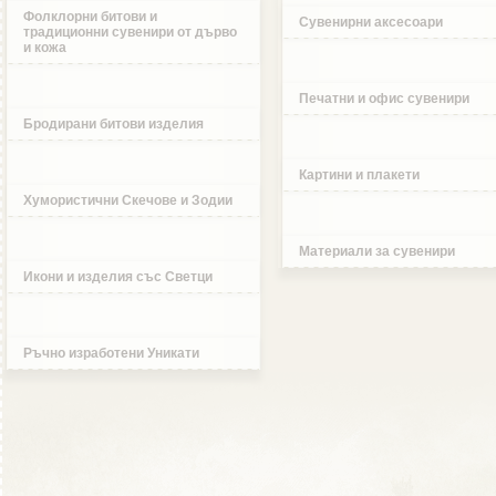
Фолклорни битови и
Сувенирни аксесоари
традиционни сувенири от дърво
и кожа
Печатни и офис сувенири
Бродирани битови изделия
Картини и плакети
Хумористични Скечове и Зодии
Материали за сувенири
Икони и изделия със Светци
Ръчно изработени Уникати