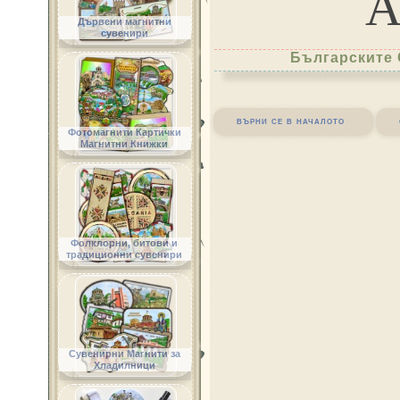
Дървени магнитни
сувенири
Българските 
върни се в началото
Фотомагнити Картички
Магнитни Книжки
Фолклорни, битови и
традиционни сувенири
Сувенирни Магнити за
Хладилници