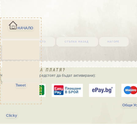
НАЧАЛО
върни се в началото
стъпка назад
нагоре
Начини на плащане (предстоят да бъдат активирани):
Tweet
Общи Ус
Clicky