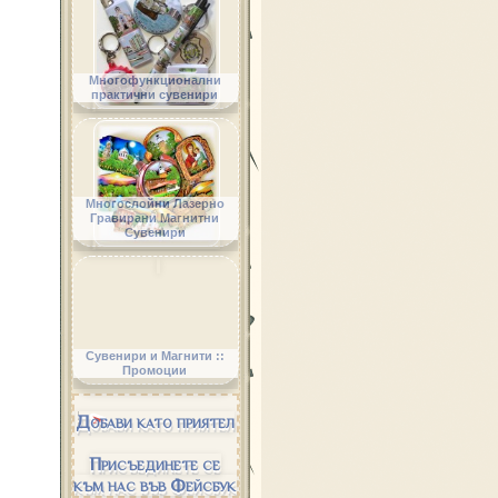
Многофункционални
практични сувенири
Многослойни Лазерно
Гравирани Магнитни
Сувенири
Сувенири и Магнити ::
Промоции
Добави като приятел
Присъединете се
към нас във Фейсбук