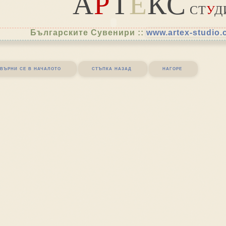
А
Р
Т
Е
КС
СТ
У
Д
Българските Сувенири ::
www.artex-studio
върни се в началото
стъпка назад
нагоре