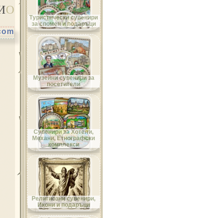
И
О
Област Велико Търново
Туристически сувенири
за спомен и подаръци
.com
Област Видин
Музейни сувенири за
посетители
Област Враца
Сувенири за Хотели,
Механи, Етнографски
комплекси
Област Габрово
Религиозни сувенири,
Икони и подаръци