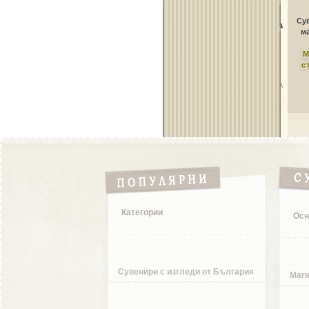
Сув
ма
М
с
Категории
Осн
Сувенири с изгледи от България
Магн