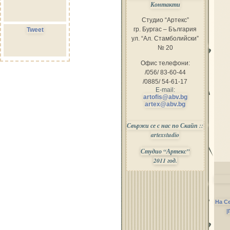
Контакти
Студио “Артекс”
гр. Бургас – България
Tweet
ул. “Ал. Стамболийски”
№ 20
Офис телефони:
/056/ 83-60-44
/0885/ 54-61-17
E-mail:
artofis@abv.bg
artex@abv.bg
Свържи се с нас по Скайп ::
artexstudio
Студио “Артекс”
2011 год.
На С
|