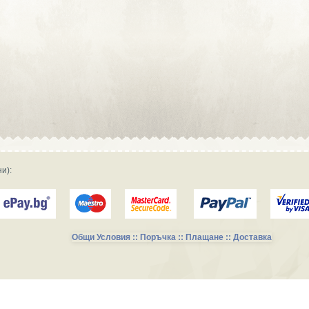
Сувенирна реклама :: Търговски
фирми и магазини
Сувенирна реклама :: Продукция и
фирми за производство
Сувенирна реклама :: Транспорт и
Услуги
и):
Общи Условия :: Поръчка :: Плащане :: Доставка
Сувенирни Колекции за Късметлии