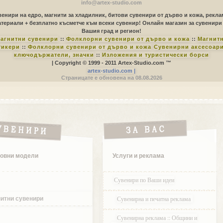
info@artex-studio.com
енири на едро, магнити за хладилник, битови сувенири от дърво и кожа, рекл
териали + безплатно късметче към всеки сувенир! Онлайн магазин за сувенири
Вашия град и регион!
агнитни сувенири
::
Фолклорни сувенири от дърво и кожа
::
Магнит
тикери
::
Фолклорни сувенири от дърво и кожа
Сувенирни аксесоари
ключодържатели, значки
::
Изложения и туристически борси
| Copyright © 1999 - 2011 Artex-Studio.com ™
artex-studio.com |
Страницате е обновена на 08.08.2026
овни модели
Услуги и реклама
Сувенири по Ваши идеи
Сувенирна и печатна реклама
итни сувенири
Сувенирна реклама :: Общини и