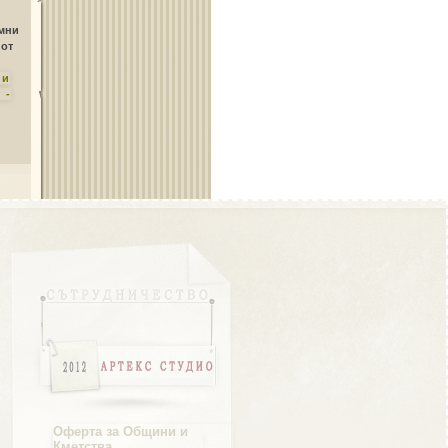
Област Плевен
амни
 от
ни
 -
Област Пловдив
Област Разград
Област Русе
Оферта за Общини и
Кметства