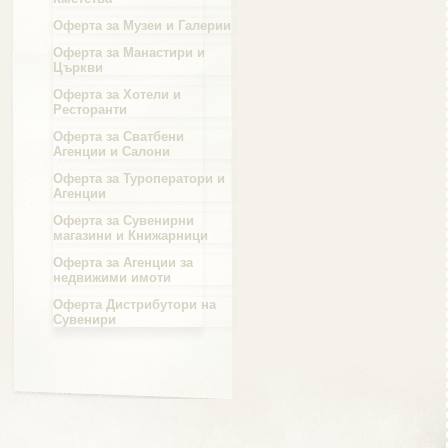
Оферта за Музеи и Галерии
Област Силистра
Оферта за Манастири и
Църкви
Оферта за Хотели и
Ресторанти
Оферта за Сватбени
Агенции и Салони
Област Сливен
Оферта за Туроператори и
Агенции
Оферта за Сувенирни
магазини и Книжарници
Оферта за Агенции за
Област Смолян
недвижими имоти
Оферта Дистрибутори на
Сувенири
Област София