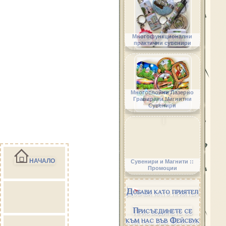
Многофункционални
практични сувенири
Многослойни Лазерно
Гравирани Магнитни
Сувенири
НАЧАЛО
Сувенири и Магнити ::
Промоции
Добави като приятел
Присъединете се
към нас във Фейсбук