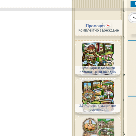
Промоция
Комплектно зареждане
Сувенири и Магнити
Каталог Цени на едро
3Д Релефни магнитни
сувенири