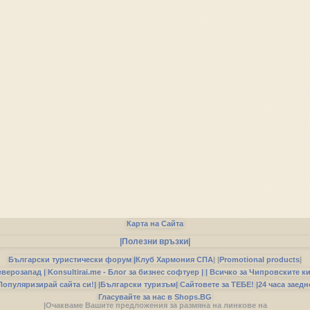
Карта на Сайта
|Полезни връзки|
Български туристически форум
|
Клуб Хармония СПА
|
|
Promotional products
|
еверозапад |
Konsultirai.me - Блог за бизнес софтуер |
| Всичко за Чипровските к
Популяризирай сайта си!|
|Български туризъм|
Сайтовете за ТЕБЕ!
|24 часа заедн
Гласувайте за нас в Shops.BG
|Очакваме Вашите предложения за размяна на линкове на