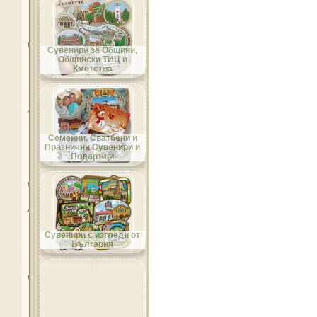
Област Добрич
Сувенири за Общини,
Общински ТИЦ и
Кметства
Област Кърджали
Семейни, Сватбени и
Празнични Сувенири и
Подаръци
Област Кюстендил
Сувенири с изгледи от
България
Област Ловеч