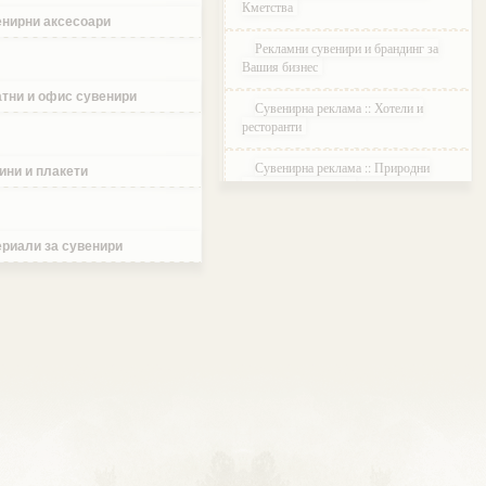
Кметства
нирни аксесоари
Рекламни сувенири и брандинг за
Вашия бизнес
тни и офис сувенири
Сувенирна реклама :: Хотели и
ресторанти
Сувенирна реклама :: Природни
ини и плакети
паркове и Резервати
Сувенирна реклама :: Музеи и
Галерии
риали за сувенири
Сувенирна реклама :: Етнографски
Комплекси
Сувенирна реклама :: Курортни и
ваканционни селища
Сувенирна реклама :: Туристически
агенции и дружества
Сувенирна реклама :: Атракции и
развлечения