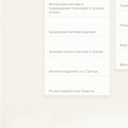
Фолклорни битови и
Суве
традиционни сувенири от дърво
и кожа
Печа
Бродирани битови изделия
Карт
Хумористични Скечове и Зодии
Мате
Икони и изделия със Светци
Ръчно изработени Уникати