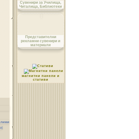
Сувенири за Училища,
Читалища, Библиотеки
Област Монтана
Представителни
рекламни сувенири и
материали
Област Пазарджик
магнитни панели и
стативи
Област Перник
илими
о|