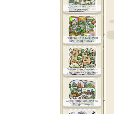
Дървени магнитни
сувенири
Фотомагнити Картички
Магнитни Книжки
Фолклорни, битови и
традиционни сувенири
Сувенирни Магнити за
Хладилници