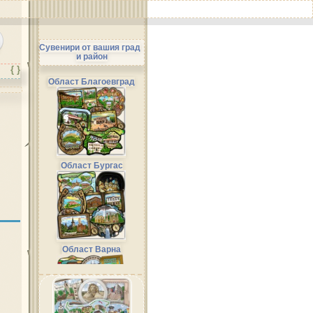
Сувенири от вашия град
и район
{ }
Област Благоевград
Област Бургас
Област Варна