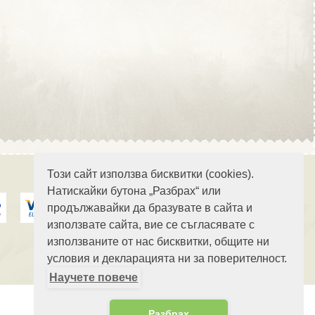
Област Стара Загора
Област Търговище
Този сайт използва бисквитки (cookies).
Натискайки бутона „Разбрах“ или
продължавайки да бразувате в сайта и
Област Хасково
използвате сайта, вие се съгласявате с
използваните от нас бисквитки, общите ни
условия и декларацията ни за поверителност.
Научете повече
Област Шумен
Разбрах