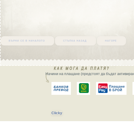
върни се в началото
стъпка назад
нагоре
Начини на плащане (предстоят да бъдат активиран
Clicky