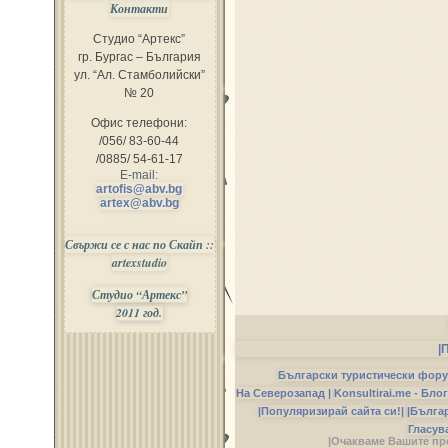
Контакти
Студио “Артекс”
гр. Бургас – България
ул. “Ал. Стамболийски”
№ 20
Офис телефони:
/056/ 83-60-44
/0885/ 54-61-17
E-mail:
artofis@abv.bg
artex@abv.bg
Свържи се с нас по Скайп ::
artexstudio
Студио “Артекс”
2011 год.
|
Български туристически фор
На Северозапад |
Konsultirai.me - Бло
|Популяризирай сайта си!|
|Бълга
Гласув
|Очакваме Вашите пр