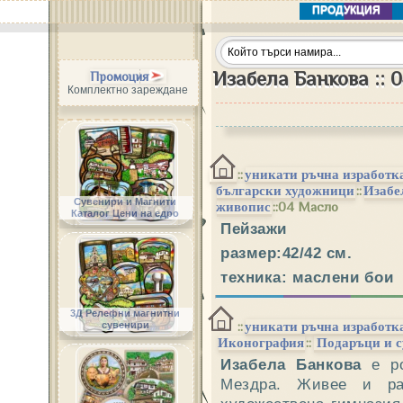
ПРОДУКЦИЯ
Изабела Банкова :: 0
Промоция
Комплектно зареждане
::
уникати ръчна изработк
::
български художници
Изабе
Сувенири и Магнити
::04 Масло
живопис
Каталог Цени на едро
Пейзажи
размер:42/42 см.
техника: маслени бои
3Д Релефни магнитни
::
сувенири
уникати ръчна изработк
::
Иконография
Подаръци и с
Изабела Банкова
е ро
Мездра. Живее и ра