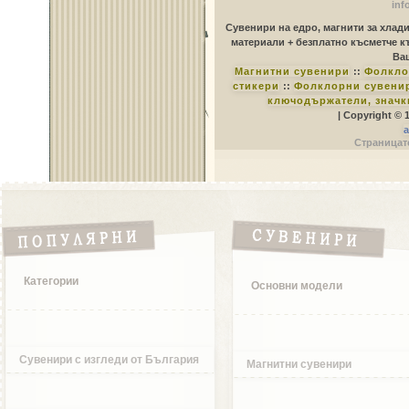
inf
Сувенири на едро, магнити за хлад
материали + безплатно късметче к
Ваш
Магнитни сувенири
::
Фолкло
стикери
::
Фолклорни сувенир
ключодържатели, значк
| Copyright © 
a
Страницате
Категории
Основни модели
Сувенири с изгледи от България
Магнитни сувенири