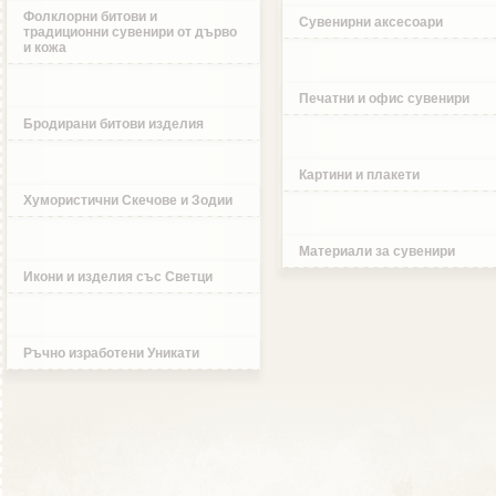
Фолклорни битови и
Сувенирни аксесоари
традиционни сувенири от дърво
и кожа
Печатни и офис сувенири
Бродирани битови изделия
Картини и плакети
Хумористични Скечове и Зодии
Материали за сувенири
Икони и изделия със Светци
Ръчно изработени Уникати