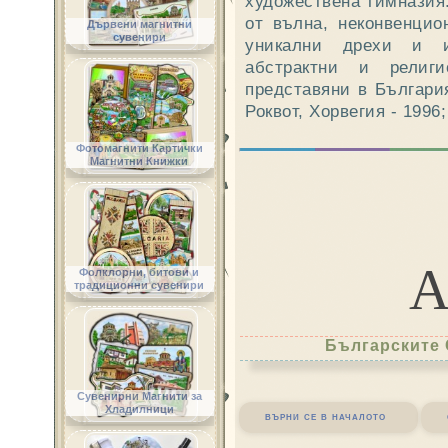
художествена гимназия
от вълна, неконвенцио
Дървени магнитни
сувенири
уникални дрехи и и
абстрактни и религ
представяни в Българи
Роквот, Хорвегия - 1996;
Фотомагнити Картички
Магнитни Книжки
Фолклорни, битови и
традиционни сувенири
Българските 
Сувенирни Магнити за
Хладилници
върни се в началото