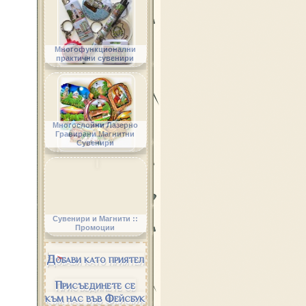
Многофункционални
практични сувенири
Многослойни Лазерно
Гравирани Магнитни
Сувенири
Сувенири и Магнити ::
Промоции
Добави като приятел
Присъединете се
към нас във Фейсбук