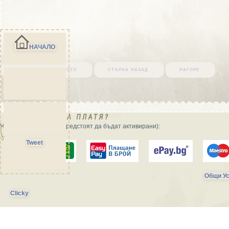
НАЧАЛО
върни се в началото
стъпка назад
нагоре
Начини на плащане (предстоят да бъдат активирани):
Tweet
Общи Ус
Clicky