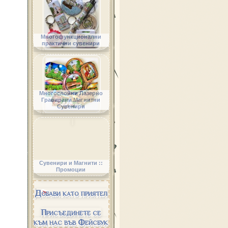
Многофункционални
практични сувенири
Многослойни Лазерно
Гравирани Магнитни
Сувенири
Сувенири и Магнити ::
Промоции
Добави като приятел
Присъединете се
към нас във Фейсбук