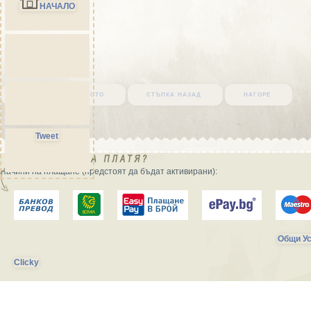
НАЧАЛО
върни се в началото
стъпка назад
нагоре
Tweet
Начини на плащане (предстоят да бъдат активирани):
Общи Ус
Clicky