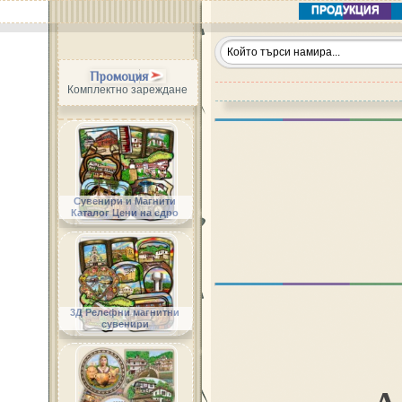
ПРОДУКЦИЯ
Промоция
Комплектно зареждане
Сувенири и Магнити
Каталог Цени на едро
3Д Релефни магнитни
сувенири