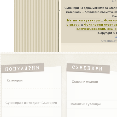
inf
Сувенири на едро, магнити за хлад
материали + безплатно късметче к
Ваш
Магнитни сувенири
::
Фолкло
стикери
::
Фолклорни сувенир
ключодържатели, значк
| Copyright © 
a
Страницате
Категории
Основни модели
Сувенири с изгледи от България
Магнитни сувенири