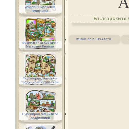
Дървени магнитни
сувенири
Българските 
върни се в началото
Фотомагнити Картички
Магнитни Книжки
Фолклорни, битови и
традиционни сувенири
Сувенирни Магнити за
Хладилници