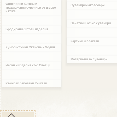
Фолклорни битови и
Сувенирни аксесоари
традиционни сувенири от дърво
и кожа
Печатни и офис сувенири
Бродирани битови изделия
Картини и плакети
Хумористични Скечове и Зодии
Материали за сувенири
Икони и изделия със Светци
Ръчно изработени Уникати