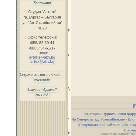
Контакти
Студио “Артекс”
гр. Бургас – България
ул. “Ал. Стамболийски”
№ 20
Офис телефони:
/056/ 83-60-44
/0885/ 54-61-17
E-mail:
artofis@abv.bg
artex@abv.bg
Свържи се с нас по Скайп ::
artexstudio
Студио “Артекс”
2011 год.
|
Български туристически фор
На Северозапад |
Konsultirai.me - Бло
|Популяризирай сайта си!|
|Бълга
Гласув
|Очакваме Вашите пр