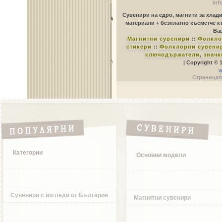
inf
Сувенири на едро, магнити за хлад
материали + безплатно късметче к
Ваш
Магнитни сувенири
::
Фолкло
стикери
::
Фолклорни сувенир
ключодържатели, значк
| Copyright © 
a
Страницате
Категории
Основни модели
Сувенири с изгледи от България
Магнитни сувенири