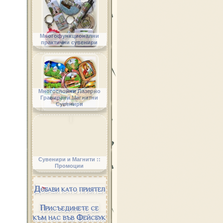
Многофункционални
практични сувенири
Многослойни Лазерно
Гравирани Магнитни
Сувенири
Сувенири и Магнити ::
Промоции
Добави като приятел
Присъединете се
към нас във Фейсбук