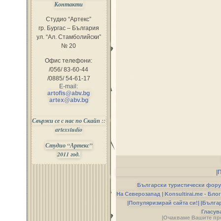
Контакти
Студио “Артекс”
гр. Бургас – България
ул. “Ал. Стамболийски”
№ 20
Офис телефони:
/056/ 83-60-44
/0885/ 54-61-17
E-mail:
artofis@abv.bg
artex@abv.bg
Свържи се с нас по Скайп ::
artexstudio
Студио “Артекс”
2011 год.
|
Български туристически фор
На Северозапад |
Konsultirai.me - Бло
|Популяризирай сайта си!|
|Бълга
Гласув
|Очакваме Вашите пр