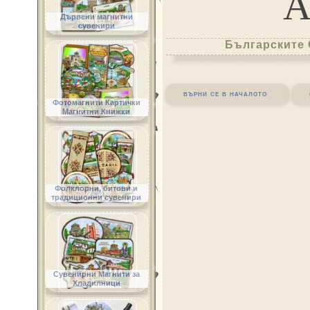
Дървени магнитни
сувенири
Българските 
върни се в началото
Фотомагнити Картички
Магнитни Книжки
Фолклорни, битови и
традиционни сувенири
Сувенирни Магнити за
Хладилници