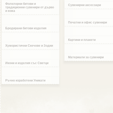
Фолклорни битови и
Сувенирни аксесоари
традиционни сувенири от дърво
и кожа
Печатни и офис сувенири
Бродирани битови изделия
Картини и плакети
Хумористични Скечове и Зодии
Материали за сувенири
Икони и изделия със Светци
Ръчно изработени Уникати