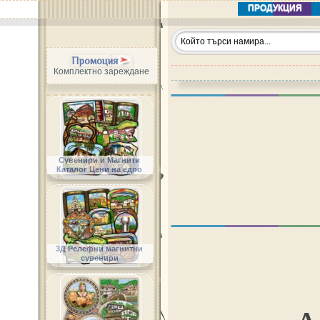
ПРОДУКЦИЯ
Промоция
Комплектно зареждане
Сувенири и Магнити
Каталог Цени на едро
3Д Релефни магнитни
сувенири