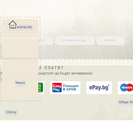
НАЧАЛО
върни се в началото
стъпка назад
нагоре
Начини на плащане (предстоят да бъдат активирани):
Tweet
Общи Ус
Clicky