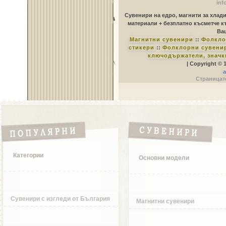
inf
Сувенири на едро, магнити за хлад
материали + безплатно късметче к
Ваш
Магнитни сувенири
::
Фолкло
стикери
::
Фолклорни сувенир
ключодържатели, значк
| Copyright © 
a
Страницате
Категории
Основни модели
Сувенири с изгледи от България
Магнитни сувенири