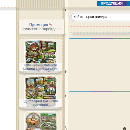
ПРОДУКЦИЯ
Промоция
Комплектно зареждане
Сувенири и Магнити
Каталог Цени на едро
3Д Релефни магнитни
сувенири