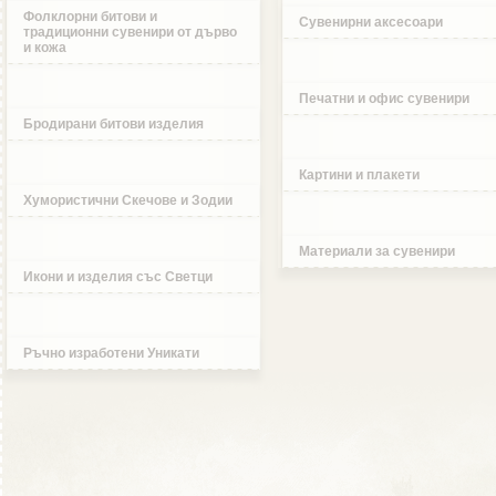
Фолклорни битови и
Сувенирни аксесоари
традиционни сувенири от дърво
и кожа
Печатни и офис сувенири
Бродирани битови изделия
Картини и плакети
Хумористични Скечове и Зодии
Материали за сувенири
Икони и изделия със Светци
Ръчно изработени Уникати