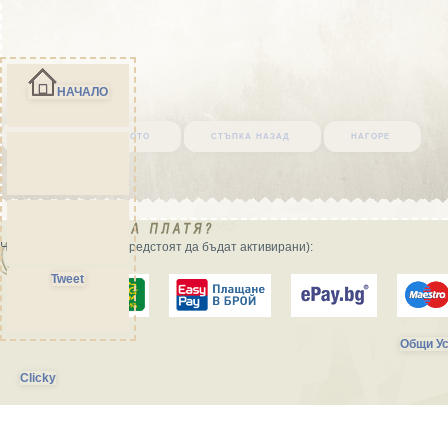
НАЧАЛО
върни се в началото
стъпка назад
нагоре
Начини на плащане (предстоят да бъдат активирани):
Tweet
Общи Ус
Clicky