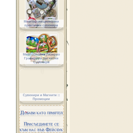
Многофункционални
практични сувенири
Многослойни Лазерно
Гравирани Магнитни
Сувенири
Сувенири и Магнити ::
Промоции
Добави като приятел
Присъединете се
към нас във Фейсбук