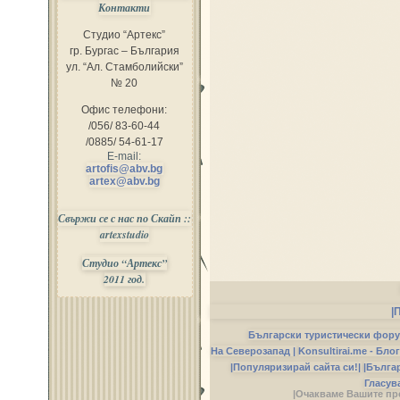
Контакти
Студио “Артекс”
гр. Бургас – България
ул. “Ал. Стамболийски”
№ 20
Офис телефони:
/056/ 83-60-44
/0885/ 54-61-17
E-mail:
artofis@abv.bg
artex@abv.bg
Свържи се с нас по Скайп ::
artexstudio
Студио “Артекс”
2011 год.
|
Български туристически фор
На Северозапад |
Konsultirai.me - Бло
|Популяризирай сайта си!|
|Бълга
Гласув
|Очакваме Вашите пр