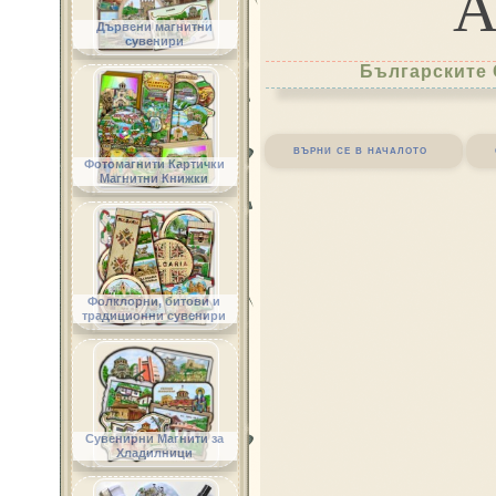
Дървени магнитни
сувенири
Българските 
върни се в началото
Фотомагнити Картички
Магнитни Книжки
Фолклорни, битови и
традиционни сувенири
Сувенирни Магнити за
Хладилници