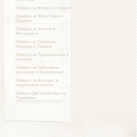
Оферта за Музеи и Галерии
Област Силистра
Оферта за Манастири и
Църкви
Оферта за Хотели и
Ресторанти
Оферта за Сватбени
Агенции и Салони
Област Сливен
Оферта за Туроператори и
Агенции
Оферта за Сувенирни
магазини и Книжарници
Оферта за Агенции за
Област Смолян
недвижими имоти
Оферта Дистрибутори на
Сувенири
Област София