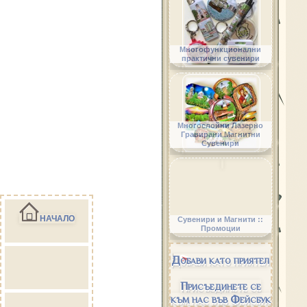
Многофункционални
практични сувенири
Многослойни Лазерно
Гравирани Магнитни
Сувенири
НАЧАЛО
Сувенири и Магнити ::
Промоции
Добави като приятел
Присъединете се
към нас във Фейсбук