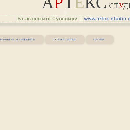
А
Р
Т
Е
КС
СТ
У
Д
Българските Сувенири ::
www.artex-studio
върни се в началото
стъпка назад
нагоре