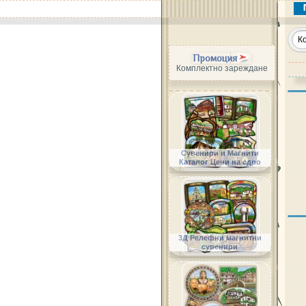
Промоция
Комплектно зареждане
Сувенири и Магнити
Каталог Цени на едро
3Д Релефни магнитни
сувенири