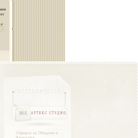
Област Плевен
амни
 от
ни
 -
Област Пловдив
Област Разград
Област Русе
Оферта за Общини и
Кметства