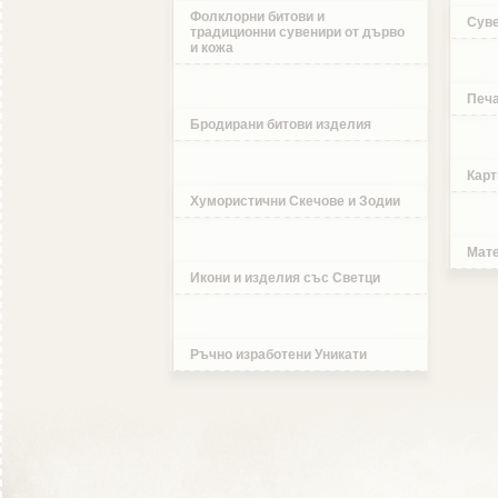
Фолклорни битови и
Суве
традиционни сувенири от дърво
и кожа
Печа
Бродирани битови изделия
Карт
Хумористични Скечове и Зодии
Мате
Икони и изделия със Светци
Ръчно изработени Уникати