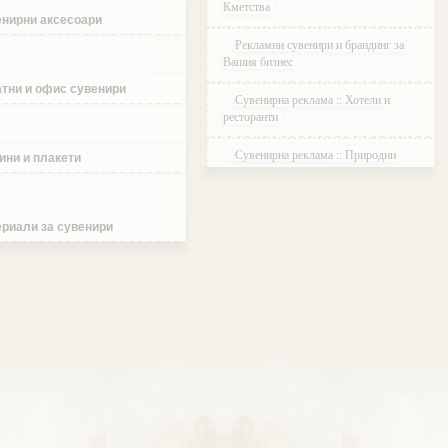
Кметства
нирни аксесоари
Рекламни сувенири и брандинг за
Вашия бизнес
тни и офис сувенири
Сувенирна реклама :: Хотели и
ресторанти
Сувенирна реклама :: Природни
ини и плакети
паркове и Резервати
Сувенирна реклама :: Музеи и
Галерии
риали за сувенири
Сувенирна реклама :: Етнографски
Комплекси
Сувенирна реклама :: Курортни и
ваканционни селища
Сувенирна реклама :: Туристически
агенции и дружества
Сувенирна реклама :: Атракции и
развлечения