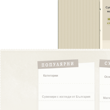
Сув
ма
М
с
Категории
Осн
Сувенири с изгледи от България
Магн