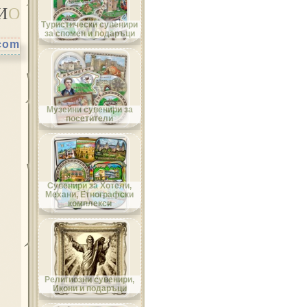
И
О
Област Велико Търново
Туристически сувенири
за спомен и подаръци
.com
Област Видин
Музейни сувенири за
посетители
Област Враца
Сувенири за Хотели,
Механи, Етнографски
комплекси
Област Габрово
Религиозни сувенири,
Икони и подаръци