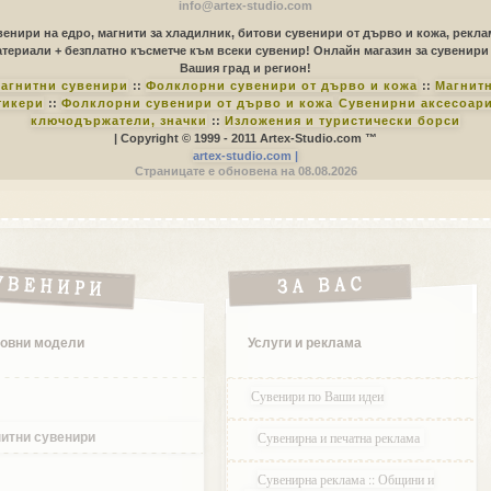
info@artex-studio.com
енири на едро, магнити за хладилник, битови сувенири от дърво и кожа, рекл
териали + безплатно късметче към всеки сувенир! Онлайн магазин за сувенири
Вашия град и регион!
агнитни сувенири
::
Фолклорни сувенири от дърво и кожа
::
Магнит
тикери
::
Фолклорни сувенири от дърво и кожа
Сувенирни аксесоари
ключодържатели, значки
::
Изложения и туристически борси
| Copyright © 1999 - 2011 Artex-Studio.com ™
artex-studio.com |
Страницате е обновена на 08.08.2026
овни модели
Услуги и реклама
Сувенири по Ваши идеи
Сувенирна и печатна реклама
итни сувенири
Сувенирна реклама :: Общини и