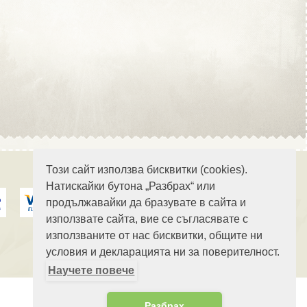
Област Стара Загора
Област Търговище
Този сайт използва бисквитки (cookies).
Натискайки бутона „Разбрах“ или
продължавайки да бразувате в сайта и
Област Хасково
използвате сайта, вие се съгласявате с
използваните от нас бисквитки, общите ни
условия и декларацията ни за поверителност.
Научете повече
Област Шумен
Разбрах