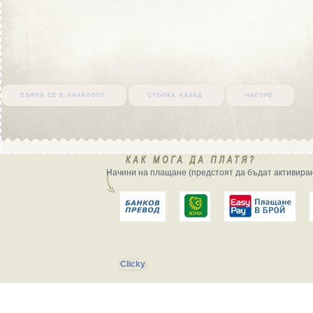
върни се в началото
стъпка назад
нагоре
Начини на плащане (предстоят да бъдат активиран
Clicky