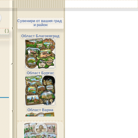
Сувенири от вашия град
и район
{ }
Област Благоевград
Област Бургас
Област Варна