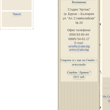
Контакти
Студио “Артекс”
гр. Бургас – България
Tweet
ул. “Ал. Стамболийски”
№ 20
Офис телефони:
/056/ 83-60-44
/0885/ 54-61-17
E-mail:
artofis@abv.bg
artex@abv.bg
Свържи се с нас по Скайп ::
artexstudio
Студио “Артекс”
2011 год.
На С
|