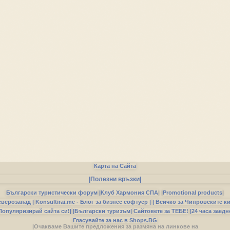
Карта на Сайта
|Полезни връзки|
Български туристически форум
|
Клуб Хармония СПА
|
|
Promotional products
|
еверозапад |
Konsultirai.me - Блог за бизнес софтуер |
| Всичко за Чипровските к
Популяризирай сайта си!|
|Български туризъм|
Сайтовете за ТЕБЕ!
|24 часа заедн
Гласувайте за нас в Shops.BG
|Очакваме Вашите предложения за размяна на линкове на