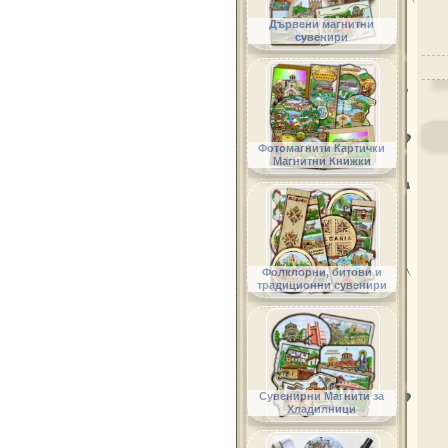
Дървени магнитни
сувенири
Фотомагнити Картички
Магнитни Книжки
Фолклорни, битови и
традиционни сувенири
Сувенирни Магнити за
Хладилници