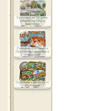
Област Добрич
Сувенири за Общини,
Общински ТИЦ и
Кметства
Област Кърджали
Семейни, Сватбени и
Празнични Сувенири и
Подаръци
Област Кюстендил
Сувенири с изгледи от
България
Област Ловеч