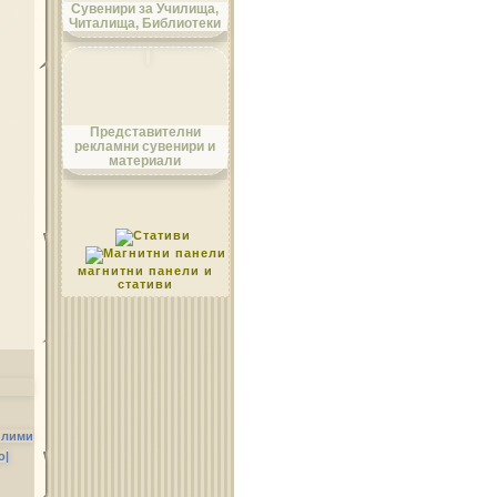
Сувенири за Училища,
Читалища, Библиотеки
Област Монтана
Представителни
рекламни сувенири и
материали
Област Пазарджик
магнитни панели и
стативи
Област Перник
илими
о|