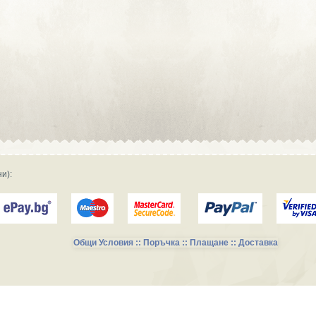
Сувенирна реклама :: Търговски
фирми и магазини
Сувенирна реклама :: Продукция и
фирми за производство
Сувенирна реклама :: Транспорт и
Услуги
и):
Общи Условия :: Поръчка :: Плащане :: Доставка
Сувенирни Колекции за Късметлии