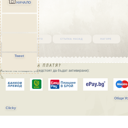
НАЧАЛО
върни се в началото
стъпка назад
нагоре
Tweet
Начини на плащане (предстоят да бъдат активирани):
Общи Ус
Clicky