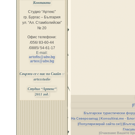
Контакти
Студио “Артекс”
гр. Бургас – България
ул. “Ал. Стамболийски”
№ 20
Офис телефони:
/056/ 83-60-44
/0885/ 54-61-17
E-mail:
artofis@abv.bg
artex@abv.bg
Свържи се с нас по Скайп ::
artexstudio
Студио “Артекс”
2011 год.
|
Български туристически фор
На Северозапад |
Konsultirai.me - Бло
|Популяризирай сайта си!|
|Бълга
Гласув
|Очакваме Вашите пр