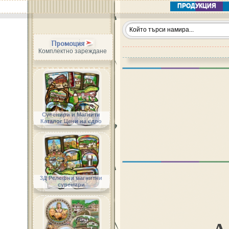
ПРОДУКЦИЯ
Промоция
Комплектно зареждане
Сувенири и Магнити
Каталог Цени на едро
3Д Релефни магнитни
сувенири