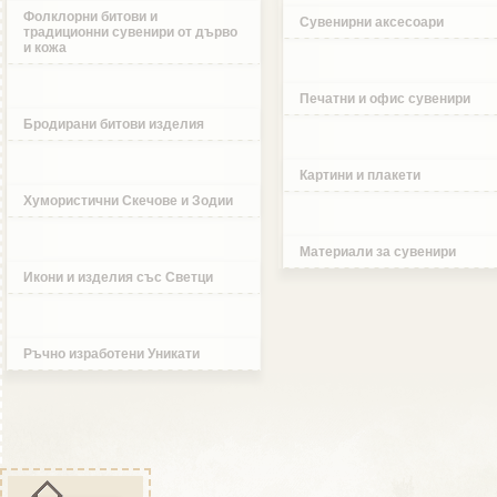
Фолклорни битови и
Сувенирни аксесоари
традиционни сувенири от дърво
и кожа
Печатни и офис сувенири
Бродирани битови изделия
Картини и плакети
Хумористични Скечове и Зодии
Материали за сувенири
Икони и изделия със Светци
Ръчно изработени Уникати