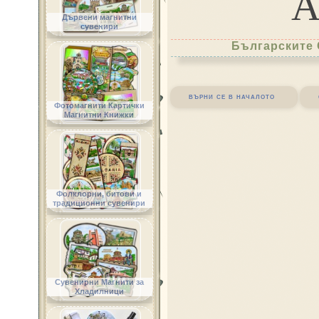
Дървени магнитни
сувенири
Българските 
върни се в началото
Фотомагнити Картички
Магнитни Книжки
Фолклорни, битови и
традиционни сувенири
Сувенирни Магнити за
Хладилници