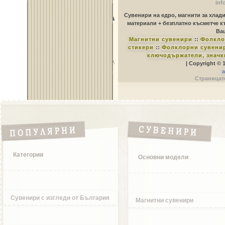
inf
Сувенири на едро, магнити за хлад
материали + безплатно късметче к
Ваш
Магнитни сувенири
::
Фолкло
стикери
::
Фолклорни сувенир
ключодържатели, значк
| Copyright © 
a
Страницате
Категории
Основни модели
Сувенири с изгледи от България
Магнитни сувенири