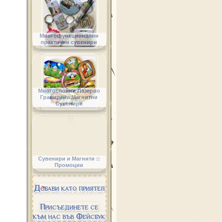
Многофункционални
практични сувенири
Многослойни Лазерно
Гравирани Магнитни
Сувенири
Сувенири и Магнити ::
Промоции
Добави като приятел
Присъединете се
към нас във Фейсбук