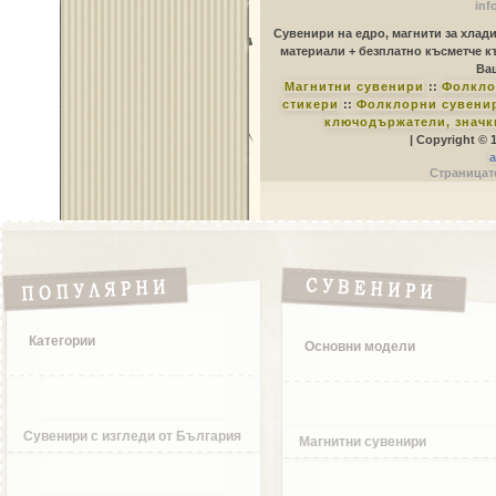
inf
Сувенири на едро, магнити за хлад
материали + безплатно късметче к
Ваш
Магнитни сувенири
::
Фолкло
стикери
::
Фолклорни сувенир
ключодържатели, значк
| Copyright © 
a
Страницате
Категории
Основни модели
Сувенири с изгледи от България
Магнитни сувенири