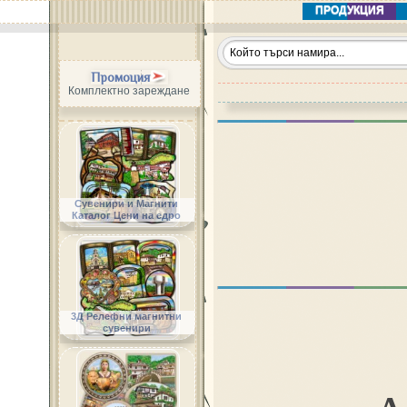
ПРОДУКЦИЯ
Промоция
Комплектно зареждане
Сувенири и Магнити
Каталог Цени на едро
3Д Релефни магнитни
сувенири