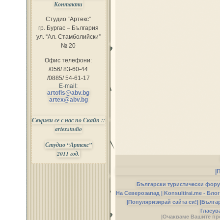
Контакти
Студио “Артекс”
гр. Бургас – България
ул. “Ал. Стамболийски”
№ 20
Офис телефони:
/056/ 83-60-44
/0885/ 54-61-17
E-mail:
artofis@abv.bg
artex@abv.bg
Свържи се с нас по Скайп ::
artexstudio
Студио “Артекс”
2011 год.
|
Български туристически фор
На Северозапад |
Konsultirai.me - Бло
|Популяризирай сайта си!|
|Бълга
Гласув
|Очакваме Вашите пр