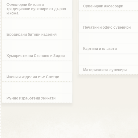
Фолклорни битови и
Сувенирни аксесоари
традиционни сувенири от дърво
и кожа
Печатни и офис сувенири
Бродирани битови изделия
Картини и плакети
Хумористични Скечове и Зодии
Материали за сувенири
Икони и изделия със Светци
Ръчно изработени Уникати