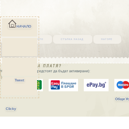
НАЧАЛО
върни се в началото
стъпка назад
нагоре
Начини на плащане (предстоят да бъдат активирани):
Tweet
Общи Ус
Clicky