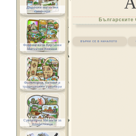
Дървени магнитни
сувенири
Българските 
върни се в началото
Фотомагнити Картички
Магнитни Книжки
Фолклорни, битови и
традиционни сувенири
Сувенирни Магнити за
Хладилници