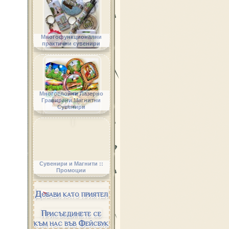
Многофункционални
практични сувенири
Многослойни Лазерно
Гравирани Магнитни
Сувенири
Сувенири и Магнити ::
Промоции
Добави като приятел
Присъединете се
към нас във Фейсбук