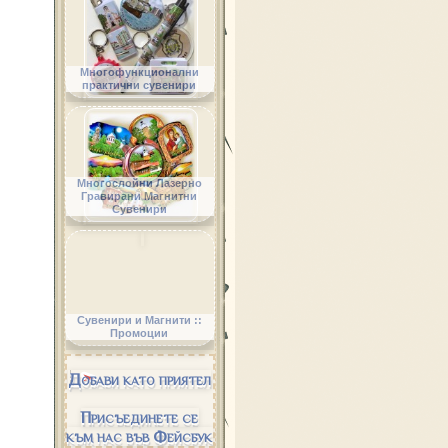
Многофункционални
практични сувенири
Многослойни Лазерно
Гравирани Магнитни
Сувенири
Сувенири и Магнити ::
Промоции
Добави като приятел
Присъединете се
към нас във Фейсбук