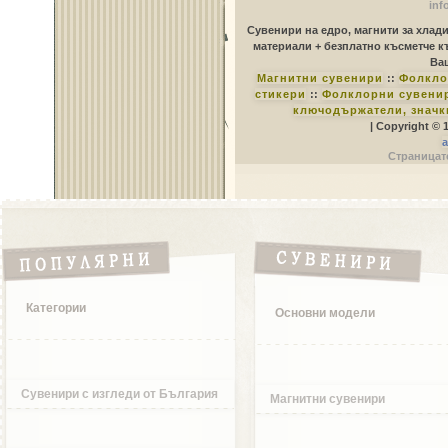
inf
Сувенири на едро, магнити за хлад
материали + безплатно късметче к
Ваш
Магнитни сувенири
::
Фолкло
стикери
::
Фолклорни сувенир
ключодържатели, значк
| Copyright © 
a
Страницате
Категории
Основни модели
Сувенири с изгледи от България
Магнитни сувенири