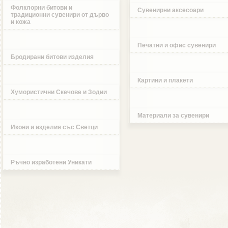
Фолклорни битови и
Сувенирни аксесоари
традиционни сувенири от дърво
и кожа
Печатни и офис сувенири
Бродирани битови изделия
Картини и плакети
Хумористични Скечове и Зодии
Материали за сувенири
Икони и изделия със Светци
Ръчно изработени Уникати