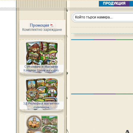
ПРОДУКЦИЯ
Промоция
Комплектно зареждане
Сувенири и Магнити
Каталог Цени на едро
3Д Релефни магнитни
сувенири