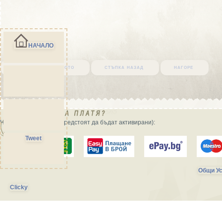
НАЧАЛО
върни се в началото
стъпка назад
нагоре
Начини на плащане (предстоят да бъдат активирани):
Tweet
Общи Ус
Clicky