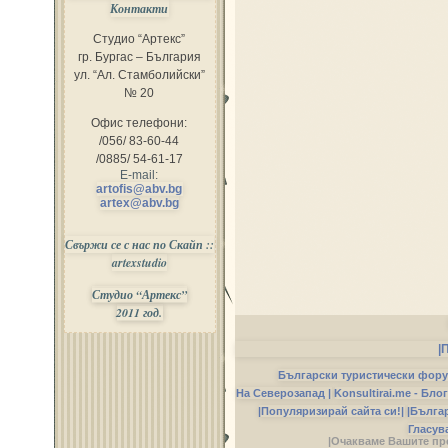
Контакти
Студио “Артекс”
гр. Бургас – България
ул. “Ал. Стамболийски”
№ 20
Офис телефони:
/056/ 83-60-44
/0885/ 54-61-17
E-mail:
artofis@abv.bg
artex@abv.bg
Свържи се с нас по Скайп ::
artexstudio
Студио “Артекс”
2011 год.
|
Български туристически фор
На Северозапад |
Konsultirai.me - Бло
|Популяризирай сайта си!|
|Бълга
Гласув
|Очакваме Вашите пр