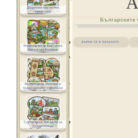
Дървени магнитни
сувенири
Българските 
върни се в началото
Фотомагнити Картички
Магнитни Книжки
Фолклорни, битови и
традиционни сувенири
Сувенирни Магнити за
Хладилници