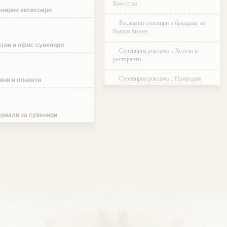
Кметства
нирни аксесоари
Рекламни сувенири и брандинг за
Вашия бизнес
тни и офис сувенири
Сувенирна реклама :: Хотели и
ресторанти
Сувенирна реклама :: Природни
ини и плакети
паркове и Резервати
Сувенирна реклама :: Музеи и
Галерии
риали за сувенири
Сувенирна реклама :: Етнографски
Комплекси
Сувенирна реклама :: Курортни и
ваканционни селища
Сувенирна реклама :: Туристически
агенции и дружества
Сувенирна реклама :: Атракции и
развлечения