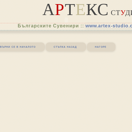
А
Р
Т
Е
КС
СТ
У
Д
Българските Сувенири ::
www.artex-studio
върни се в началото
стъпка назад
нагоре