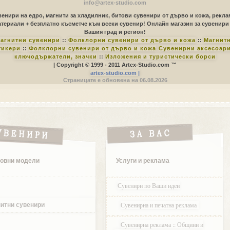
info@artex-studio.com
енири на едро, магнити за хладилник, битови сувенири от дърво и кожа, рекл
териали + безплатно късметче към всеки сувенир! Онлайн магазин за сувенири
Вашия град и регион!
агнитни сувенири
::
Фолклорни сувенири от дърво и кожа
::
Магнит
тикери
::
Фолклорни сувенири от дърво и кожа
Сувенирни аксесоари
ключодържатели, значки
::
Изложения и туристически борси
| Copyright © 1999 - 2011 Artex-Studio.com ™
artex-studio.com |
Страницате е обновена на 06.08.2026
овни модели
Услуги и реклама
Сувенири по Ваши идеи
Сувенирна и печатна реклама
итни сувенири
Сувенирна реклама :: Общини и