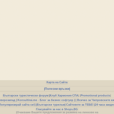
Карта на Сайта
|Полезни връзки|
Български туристически форум
|
Клуб Хармония СПА
|
|
Promotional products
|
еверозапад |
Konsultirai.me - Блог за бизнес софтуер |
| Всичко за Чипровските к
Популяризирай сайта си!|
|Български туризъм|
Сайтовете за ТЕБЕ!
|24 часа заедн
Гласувайте за нас в Shops.BG
|Очакваме Вашите предложения за размяна на линкове на