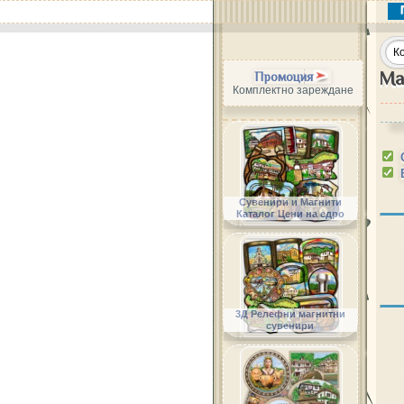
Ма
Промоция
Комплектно зареждане
Сувенири и Магнити
Каталог Цени на едро
3Д Релефни магнитни
сувенири