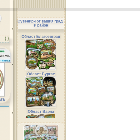
Сувенири от вашия град
и район
Област Благоевград
{ }
Област Бургас
ата
Област Варна