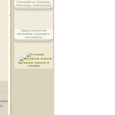
Сувенири за Училища,
Читалища, Библиотеки
Област Монтана
Представителни
рекламни сувенири и
материали
Област Пазарджик
магнитни панели и
стативи
Област Перник
илими
о|