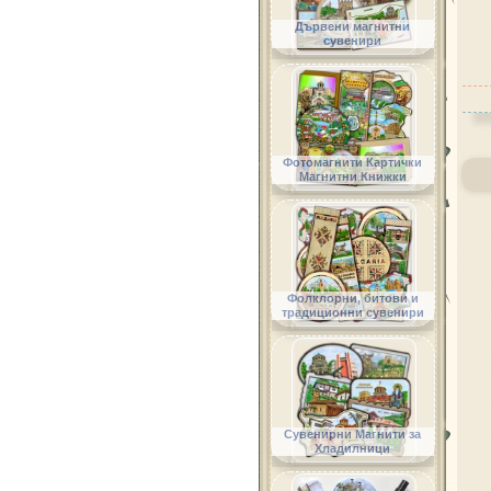
Дървени магнитни
сувенири
Фотомагнити Картички
Магнитни Книжки
Фолклорни, битови и
традиционни сувенири
Сувенирни Магнити за
Хладилници