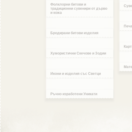
Фолклорни битови и
Суве
традиционни сувенири от дърво
и кожа
Печа
Бродирани битови изделия
Карт
Хумористични Скечове и Зодии
Мате
Икони и изделия със Светци
Ръчно изработени Уникати