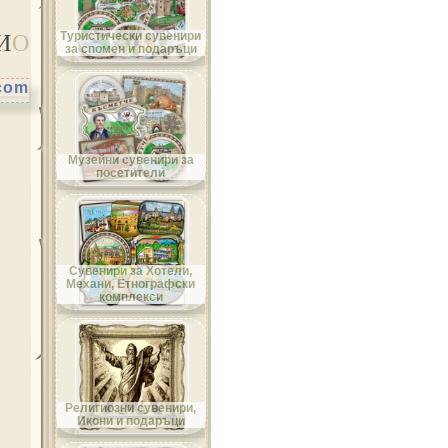
Област Велико Търново
И
О
Туристически сувенири
за спомен и подаръци
.com
Област Видин
Музейни сувенири за
посетители
Област Враца
Сувенири за Хотели,
Механи, Етнографски
комплекси
Област Габрово
Религиозни сувенири,
Икони и подаръци