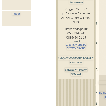
Контакти
Студио “Артекс”
гр. Бургас – България
Tweet
ул. “Ал. Стамболийски”
№ 20
Офис телефони:
/056/ 83-60-44
/0885/ 54-61-17
E-mail:
artofis@abv.bg
artex@abv.bg
Свържи се с нас по Скайп ::
artexstudio
Студио “Артекс”
2011 год.
На С
|