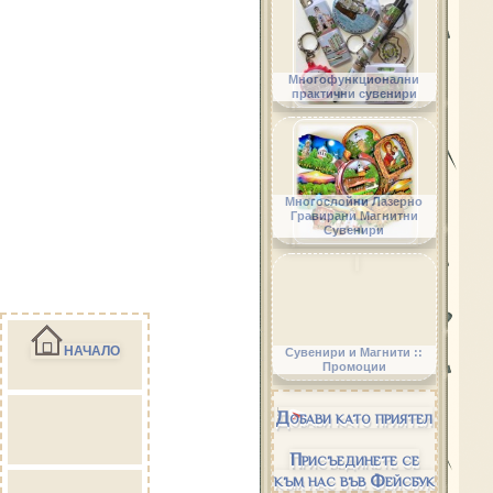
Многофункционални
практични сувенири
Многослойни Лазерно
Гравирани Магнитни
Сувенири
НАЧАЛО
Сувенири и Магнити ::
Промоции
Добави като приятел
Присъединете се
към нас във Фейсбук