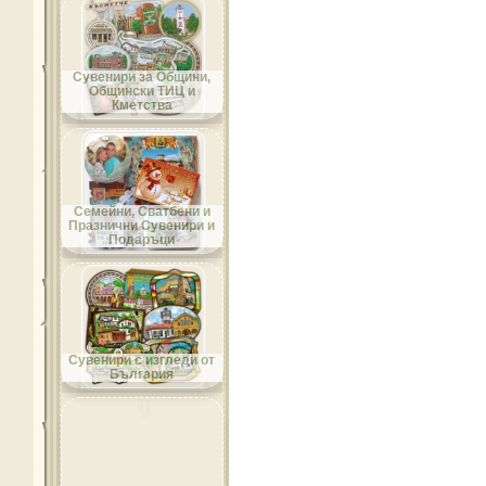
Област Добрич
Сувенири за Общини,
Общински ТИЦ и
Кметства
Област Кърджали
Семейни, Сватбени и
Празнични Сувенири и
Подаръци
Област Кюстендил
Сувенири с изгледи от
България
Област Ловеч