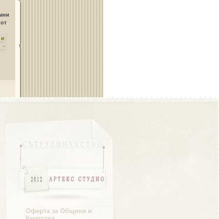
Област Плевен
амни
 от
ни
 -
Област Пловдив
Област Разград
Област Русе
Оферта за Общини и
Кметства