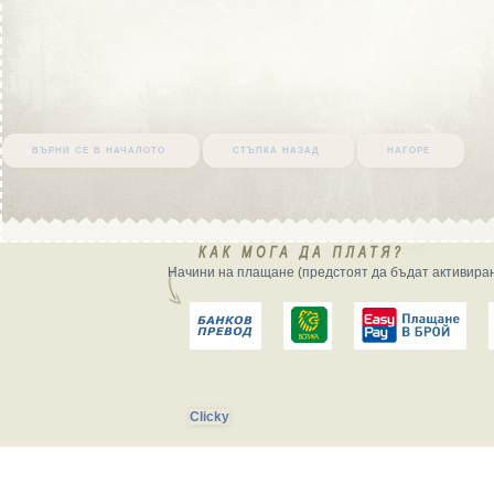
върни се в началото
стъпка назад
нагоре
Начини на плащане (предстоят да бъдат активиран
Clicky