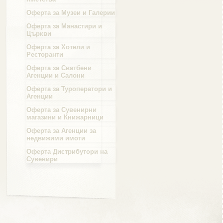
Оферта за Музеи и Галерии
Област Силистра
Оферта за Манастири и
Църкви
Оферта за Хотели и
Ресторанти
Оферта за Сватбени
Агенции и Салони
Област Сливен
Оферта за Туроператори и
Агенции
Оферта за Сувенирни
магазини и Книжарници
Оферта за Агенции за
Област Смолян
недвижими имоти
Оферта Дистрибутори на
Сувенири
Област София