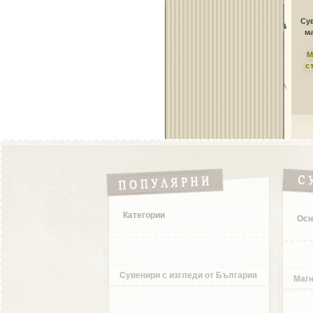
Сув
ма
М
с
Категории
Осн
Сувенири с изгледи от България
Магн