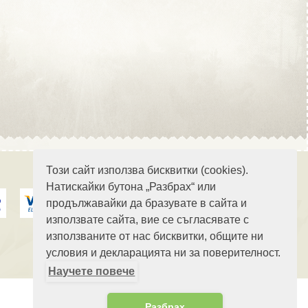
Област Стара Загора
Област Търговище
Този сайт използва бисквитки (cookies).
Натискайки бутона „Разбрах“ или
продължавайки да бразувате в сайта и
Област Хасково
използвате сайта, вие се съгласявате с
използваните от нас бисквитки, общите ни
условия и декларацията ни за поверителност.
Научете повече
Област Шумен
Разбрах