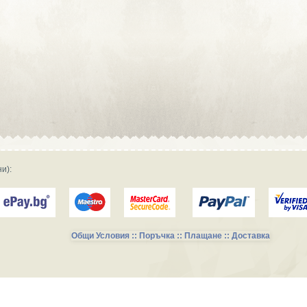
Сувенирна реклама :: Търговски
фирми и магазини
Сувенирна реклама :: Продукция и
фирми за производство
Сувенирна реклама :: Транспорт и
Услуги
и):
Общи Условия :: Поръчка :: Плащане :: Доставка
Сувенирни Колекции за Късметлии