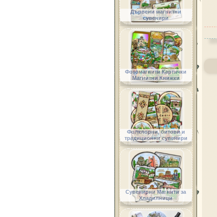
Дървени магнитни
сувенири
Фотомагнити Картички
Магнитни Книжки
Фолклорни, битови и
традиционни сувенири
Сувенирни Магнити за
Хладилници