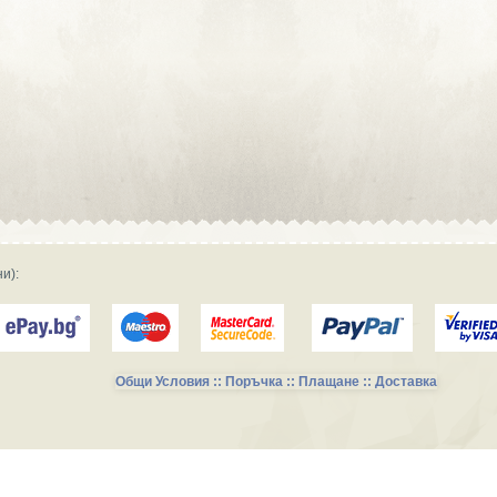
Сувенирна реклама :: Търговски
фирми и магазини
Сувенирна реклама :: Продукция и
фирми за производство
Сувенирна реклама :: Транспорт и
Услуги
и):
Общи Условия :: Поръчка :: Плащане :: Доставка
Сувенирни Колекции за Късметлии