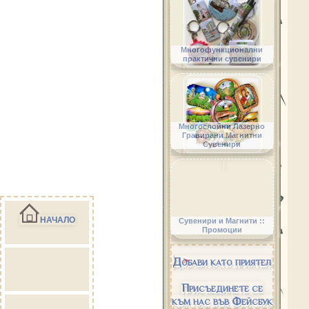
Многофункционални
практични сувенири
Многослойни Лазерно
Гравирани Магнитни
Сувенири
НАЧАЛО
Сувенири и Магнити ::
Промоции
Добави като приятел
Присъединете се
към нас във Фейсбук