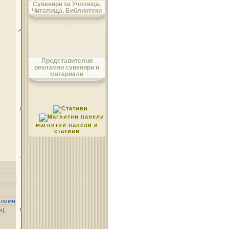
Сувенири за Училища,
Читалища, Библиотеки
Област Монтана
Представителни
рекламни сувенири и
материали
Област Пазарджик
магнитни панели и
стативи
Област Перник
илими
о|