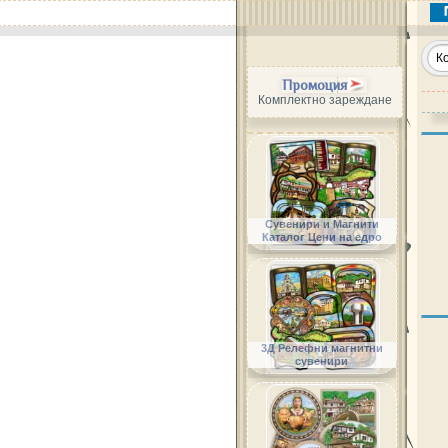
Промоция
Комплектно зареждане
Сувенири и Магнити
Каталог Цени на едро
3Д Релефни магнитни
сувенири