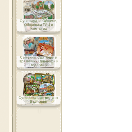
Област Добрич
Сувенири за Общини,
Общински ТИЦ и
Кметства
Област Кърджали
Семейни, Сватбени и
Празнични Сувенири и
Подаръци
Област Кюстендил
Сувенири с изгледи от
България
Област Ловеч