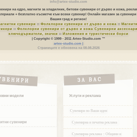
info@artex-studio.com
енири на едро, магнити за хладилник, битови сувенири от дърво и кожа, рекл
териали + безплатно късметче към всеки сувенир! Онлайн магазин за сувенири
Вашия град и регион!
агнитни сувенири
::
Фолклорни сувенири от дърво и кожа
::
Магнит
тикери
::
Фолклорни сувенири от дърво и кожа
Сувенирни аксесоари
ключодържатели, значки
::
Изложения и туристически борси
| Copyright © 1999 - 2011 Artex-Studio.com ™
artex-studio.com |
Страницате е обновена на 08.08.2026
овни модели
Услуги и реклама
Сувенири по Ваши идеи
Сувенирна и печатна реклама
итни сувенири
Сувенирна реклама :: Общини и