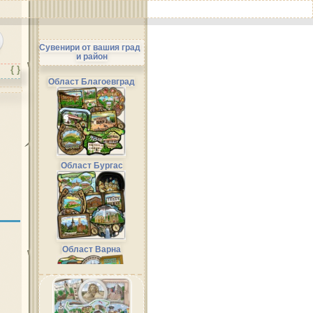
Сувенири от вашия град
и район
{ }
Област Благоевград
Област Бургас
Област Варна