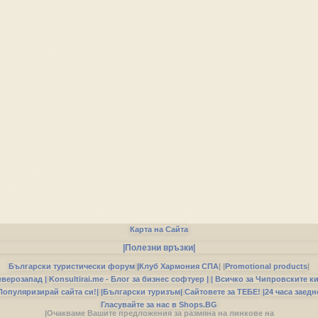
Карта на Сайта
|Полезни връзки|
Български туристически форум
|
Клуб Хармония СПА
|
|
Promotional products
|
еверозапад |
Konsultirai.me - Блог за бизнес софтуер |
| Всичко за Чипровските к
Популяризирай сайта си!|
|Български туризъм|
Сайтовете за ТЕБЕ!
|24 часа заедн
Гласувайте за нас в Shops.BG
|Очакваме Вашите предложения за размяна на линкове на