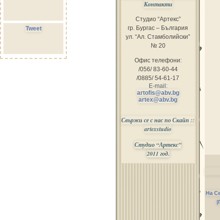
Контакти
Студио “Артекс”
гр. Бургас – България
Tweet
ул. “Ал. Стамболийски”
№ 20
Офис телефони:
/056/ 83-60-44
/0885/ 54-61-17
E-mail:
artofis@abv.bg
artex@abv.bg
Свържи се с нас по Скайп ::
artexstudio
Студио “Артекс”
2011 год.
На С
|