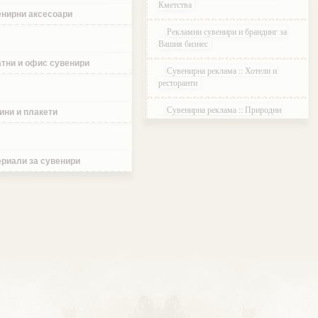
Кметства
нирни аксесоари
Рекламни сувенири и брандинг за
Вашия бизнес
тни и офис сувенири
Сувенирна реклама :: Хотели и
ресторанти
Сувенирна реклама :: Природни
ини и плакети
паркове и Резервати
Сувенирна реклама :: Музеи и
Галерии
риали за сувенири
Сувенирна реклама :: Етнографски
Комплекси
Сувенирна реклама :: Курортни и
ваканционни селища
Сувенирна реклама :: Туристически
агенции и дружества
Сувенирна реклама :: Атракции и
развлечения