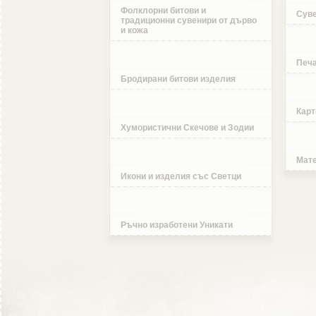
Фолклорни битови и
Суве
традиционни сувенири от дърво
и кожа
Печа
Бродирани битови изделия
Карт
Хумористични Скечове и Зодии
Мате
Икони и изделия със Светци
Ръчно изработени Уникати