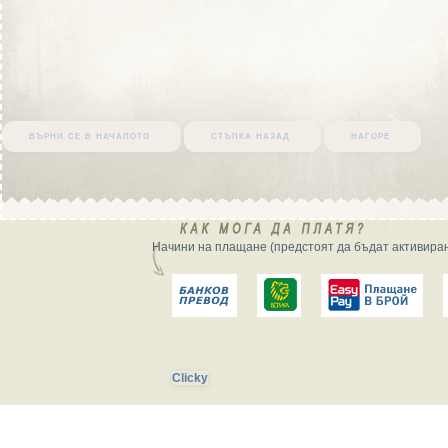
върни се в началото
стъпка назад
нагоре
Начини на плащане (предстоят да бъдат активиран
Clicky