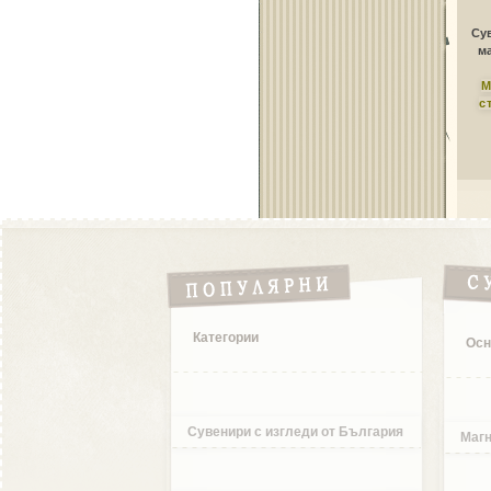
Сув
ма
М
с
Категории
Осн
Сувенири с изгледи от България
Магн