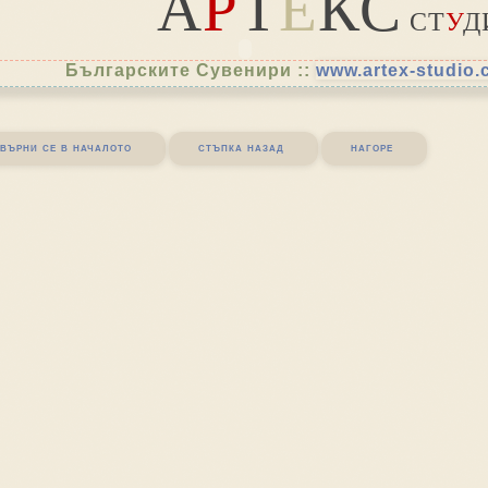
А
Р
Т
Е
КС
СТ
У
Д
Българските Сувенири ::
www.artex-studio
върни се в началото
стъпка назад
нагоре