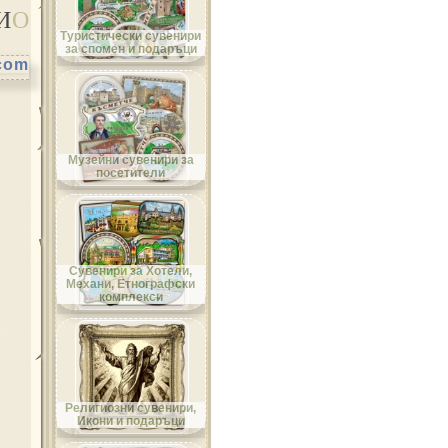
И
О
Област Велико Търново
Туристически сувенири
за спомен и подаръци
.com
Област Видин
Музейни сувенири за
посетители
Област Враца
Сувенири за Хотели,
Механи, Етнографски
комплекси
Област Габрово
Религиозни сувенири,
Икони и подаръци