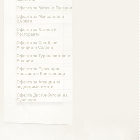
Оферта за Музеи и Галерии
Област Силистра
Оферта за Манастири и
Църкви
Оферта за Хотели и
Ресторанти
Оферта за Сватбени
Агенции и Салони
Област Сливен
Оферта за Туроператори и
Агенции
Оферта за Сувенирни
магазини и Книжарници
Оферта за Агенции за
Област Смолян
недвижими имоти
Оферта Дистрибутори на
Сувенири
Област София