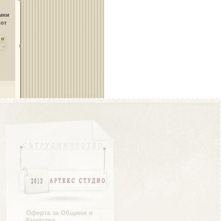
Област Плевен
амни
 от
ни
 -
Област Пловдив
Област Разград
Област Русе
Оферта за Общини и
Кметства