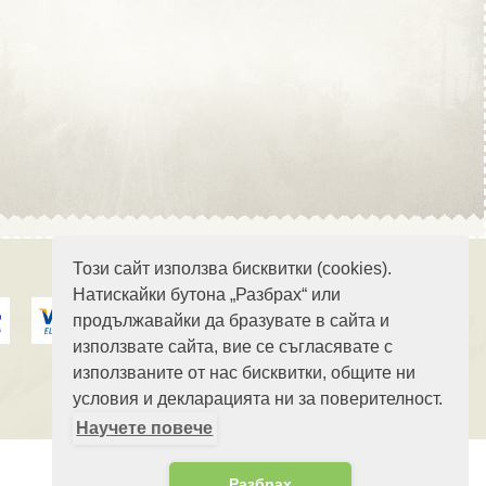
Област Стара Загора
Област Търговище
Този сайт използва бисквитки (cookies).
Натискайки бутона „Разбрах“ или
продължавайки да бразувате в сайта и
Област Хасково
използвате сайта, вие се съгласявате с
използваните от нас бисквитки, общите ни
условия и декларацията ни за поверителност.
Научете повече
Област Шумен
Разбрах