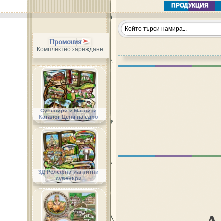
ПРОДУКЦИЯ
Промоция
Комплектно зареждане
Сувенири и Магнити
Каталог Цени на едро
3Д Релефни магнитни
сувенири