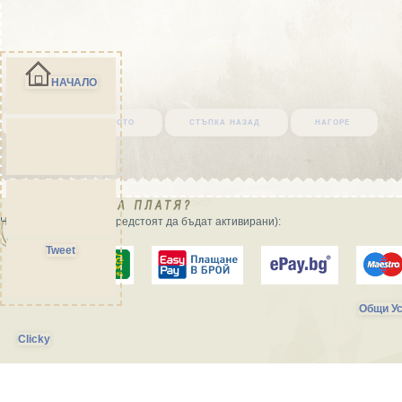
НАЧАЛО
върни се в началото
стъпка назад
нагоре
Начини на плащане (предстоят да бъдат активирани):
Tweet
Общи Ус
Clicky