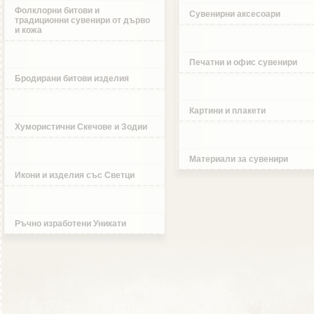
Фолклорни битови и
Сувенирни аксесоари
традиционни сувенири от дърво
и кожа
Печатни и офис сувенири
Бродирани битови изделия
Картини и плакети
Хумористични Скечове и Зодии
Материали за сувенири
Икони и изделия със Светци
Ръчно изработени Уникати