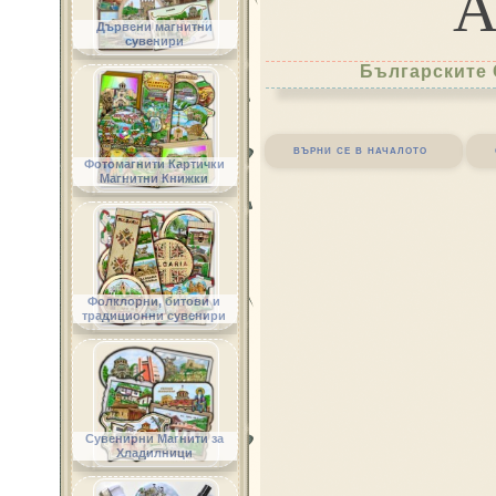
Дървени магнитни
сувенири
Българските 
върни се в началото
Фотомагнити Картички
Магнитни Книжки
Фолклорни, битови и
традиционни сувенири
Сувенирни Магнити за
Хладилници