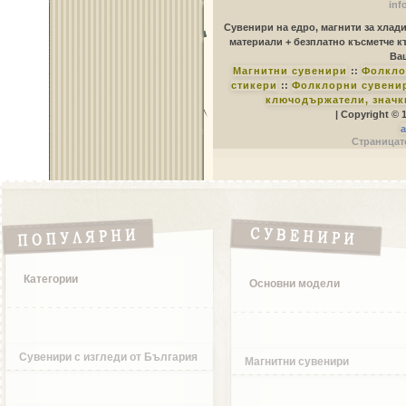
inf
Сувенири на едро, магнити за хлад
материали + безплатно късметче к
Ваш
Магнитни сувенири
::
Фолкло
стикери
::
Фолклорни сувенир
ключодържатели, значк
| Copyright © 
a
Страницате
Категории
Основни модели
Сувенири с изгледи от България
Магнитни сувенири