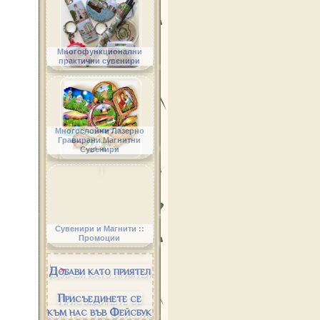
Многофункционални
практични сувенири
Многослойни Лазерно
Гравирани Магнитни
Сувенири
Сувенири и Магнити ::
Промоции
Добави като приятел
Присъединете се
към нас във Фейсбук