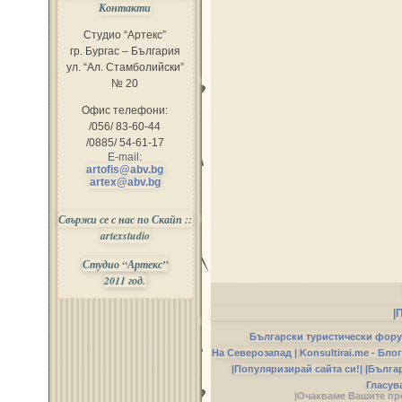
Контакти
Студио “Артекс”
гр. Бургас – България
ул. “Ал. Стамболийски”
№ 20
Офис телефони:
/056/ 83-60-44
/0885/ 54-61-17
E-mail:
artofis@abv.bg
artex@abv.bg
Свържи се с нас по Скайп ::
artexstudio
Студио “Артекс”
2011 год.
|
Български туристически фор
На Северозапад |
Konsultirai.me - Бло
|Популяризирай сайта си!|
|Бълга
Гласув
|Очакваме Вашите пр