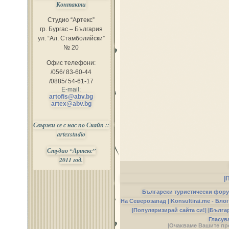
Контакти
Студио “Артекс”
гр. Бургас – България
ул. “Ал. Стамболийски”
№ 20
Офис телефони:
/056/ 83-60-44
/0885/ 54-61-17
E-mail:
artofis@abv.bg
artex@abv.bg
Свържи се с нас по Скайп ::
artexstudio
Студио “Артекс”
2011 год.
|
Български туристически фор
На Северозапад |
Konsultirai.me - Бло
|Популяризирай сайта си!|
|Бълга
Гласув
|Очакваме Вашите пр