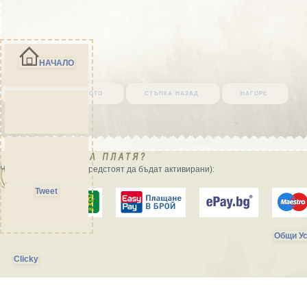
НАЧАЛО
върни се в началото
стъпка назад
нагоре
Начини на плащане (предстоят да бъдат активирани):
Tweet
Общи Ус
Clicky