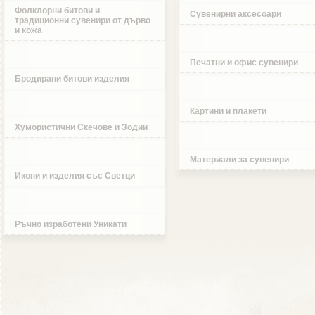
Фолклорни битови и
Сувенирни аксесоари
традиционни сувенири от дърво
и кожа
Печатни и офис сувенири
Бродирани битови изделия
Картини и плакети
Хумористични Скечове и Зодии
Материали за сувенири
Икони и изделия със Светци
Ръчно изработени Уникати