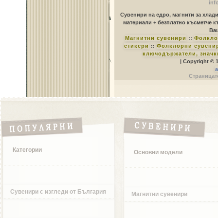
inf
Сувенири на едро, магнити за хлад
материали + безплатно късметче к
Ваш
Магнитни сувенири
::
Фолкло
стикери
::
Фолклорни сувенир
ключодържатели, значк
| Copyright © 
a
Страницате
Категории
Основни модели
Сувенири с изгледи от България
Магнитни сувенири