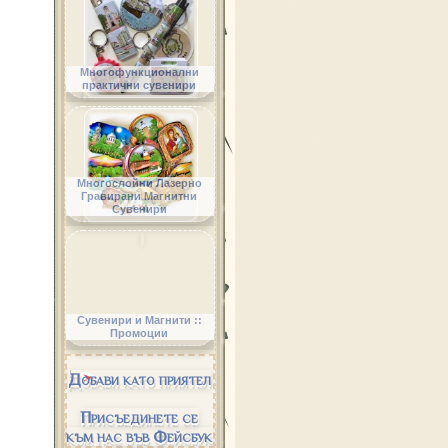
Многофункционални
практични сувенири
Многослойни Лазерно
Гравирани Магнитни
Сувенири
Сувенири и Магнити ::
Промоции
Добави като приятел
Присъединете се
към нас във Фейсбук