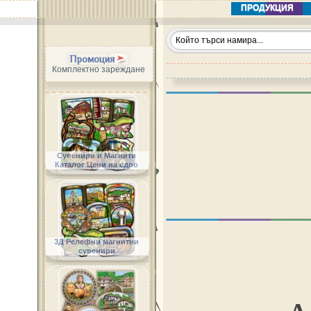
ПРОДУКЦИЯ
Промоция
Комплектно зареждане
Сувенири и Магнити
Каталог Цени на едро
3Д Релефни магнитни
сувенири