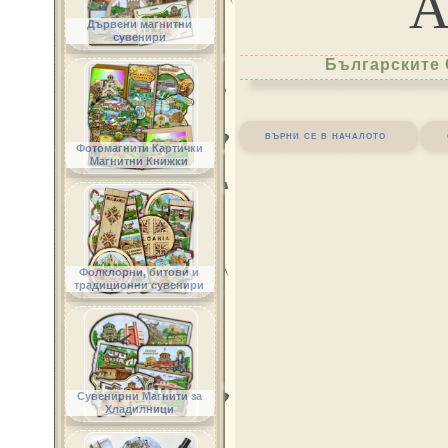
Дървени магнитни
сувенири
Българските 
върни се в началото
Фотомагнити Картички
Магнитни Книжки
Фолклорни, битови и
традиционни сувенири
Сувенирни Магнити за
Хладилници