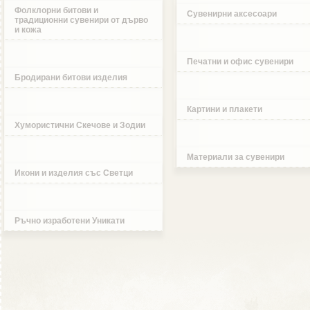
Фолклорни битови и
Сувенирни аксесоари
традиционни сувенири от дърво
и кожа
Печатни и офис сувенири
Бродирани битови изделия
Картини и плакети
Хумористични Скечове и Зодии
Материали за сувенири
Икони и изделия със Светци
Ръчно изработени Уникати