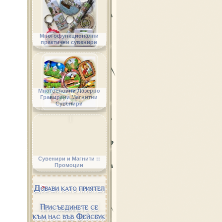
Многофункционални
практични сувенири
Многослойни Лазерно
Гравирани Магнитни
Сувенири
Сувенири и Магнити ::
Промоции
Добави като приятел
Присъединете се
към нас във Фейсбук