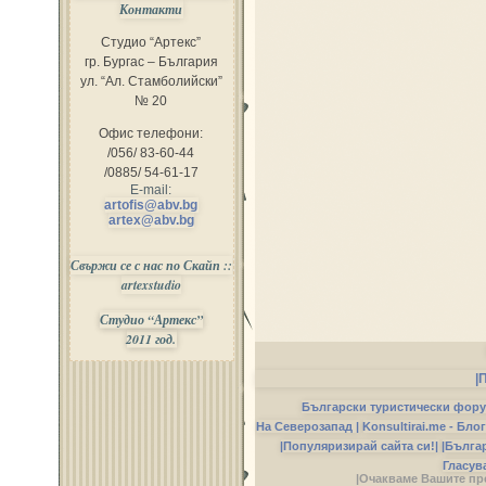
Контакти
Студио “Артекс”
гр. Бургас – България
ул. “Ал. Стамболийски”
№ 20
Офис телефони:
/056/ 83-60-44
/0885/ 54-61-17
E-mail:
artofis@abv.bg
artex@abv.bg
Свържи се с нас по Скайп ::
artexstudio
Студио “Артекс”
2011 год.
|
Български туристически фор
На Северозапад |
Konsultirai.me - Бло
|Популяризирай сайта си!|
|Бълга
Гласув
|Очакваме Вашите пр