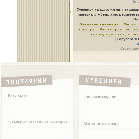
inf
Сувенири на едро, магнити за хлад
материали + безплатно късметче к
Ваш
Магнитни сувенири
::
Фолкло
стикери
::
Фолклорни сувенир
ключодържатели, значк
| Copyright © 
a
Страницате
Категории
Основни модели
Сувенири с изгледи от България
Магнитни сувенири