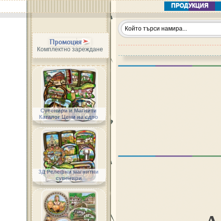
ПРОДУКЦИЯ
Промоция
Комплектно зареждане
Сувенири и Магнити
Каталог Цени на едро
3Д Релефни магнитни
сувенири