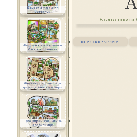
Дървени магнитни
сувенири
Българските 
върни се в началото
Фотомагнити Картички
Магнитни Книжки
Фолклорни, битови и
традиционни сувенири
Сувенирни Магнити за
Хладилници