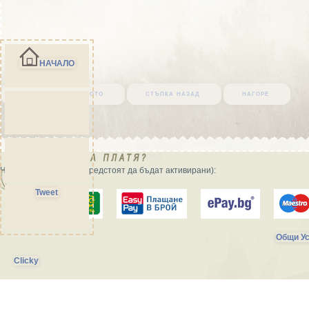
НАЧАЛО
върни се в началото
стъпка назад
нагоре
Начини на плащане (предстоят да бъдат активирани):
Tweet
Общи Ус
Clicky