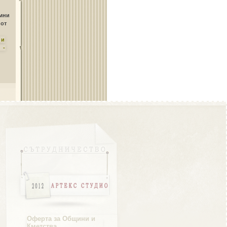
Област Плевен
амни
 от
ни
 -
Област Пловдив
Област Разград
Област Русе
Оферта за Общини и
Кметства