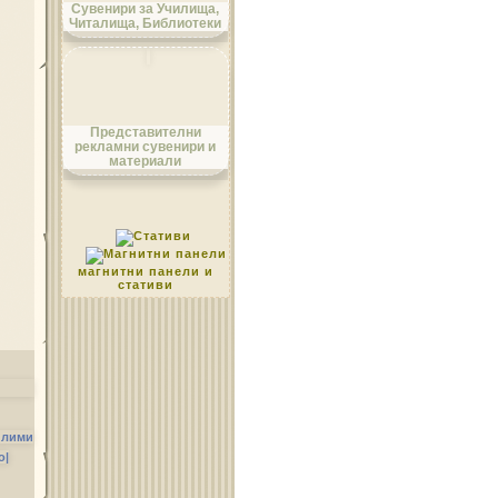
Сувенири за Училища,
Читалища, Библиотеки
Област Монтана
Представителни
рекламни сувенири и
материали
Област Пазарджик
магнитни панели и
стативи
Област Перник
илими
о|