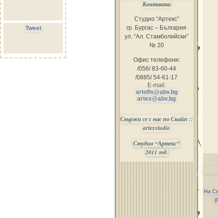
Контакти
Студио “Артекс”
гр. Бургас – България
Tweet
ул. “Ал. Стамболийски”
№ 20
Офис телефони:
/056/ 83-60-44
/0885/ 54-61-17
E-mail:
artofis@abv.bg
artex@abv.bg
Свържи се с нас по Скайп ::
artexstudio
Студио “Артекс”
2011 год.
На С
|