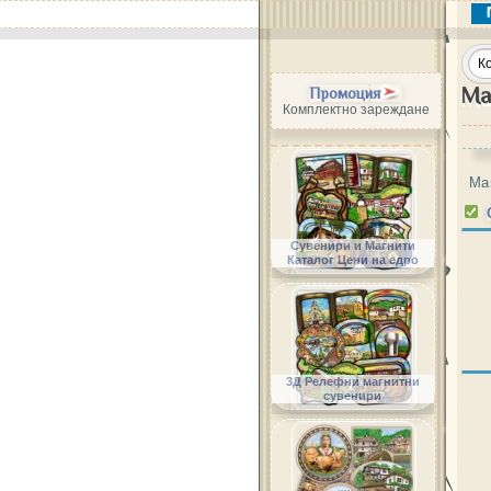
Ма
Промоция
Комплектно зареждане
Ма
Сувенири и Магнити
Каталог Цени на едро
3Д Релефни магнитни
сувенири