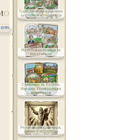
Област Велико Търново
И
О
Туристически сувенири
за спомен и подаръци
.com
Област Видин
Музейни сувенири за
посетители
Област Враца
Сувенири за Хотели,
Механи, Етнографски
комплекси
Област Габрово
Религиозни сувенири,
Икони и подаръци