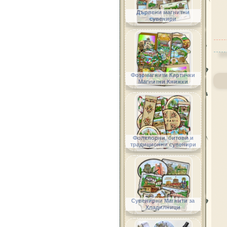
Дървени магнитни
сувенири
Фотомагнити Картички
Магнитни Книжки
Фолклорни, битови и
традиционни сувенири
Сувенирни Магнити за
Хладилници