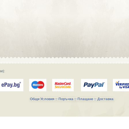
Сувенирна реклама :: Търговски
фирми и магазини
Сувенирна реклама :: Продукция и
фирми за производство
Сувенирна реклама :: Транспорт и
Услуги
и):
Общи Условия :: Поръчка :: Плащане :: Доставка
Сувенирни Колекции за Късметлии