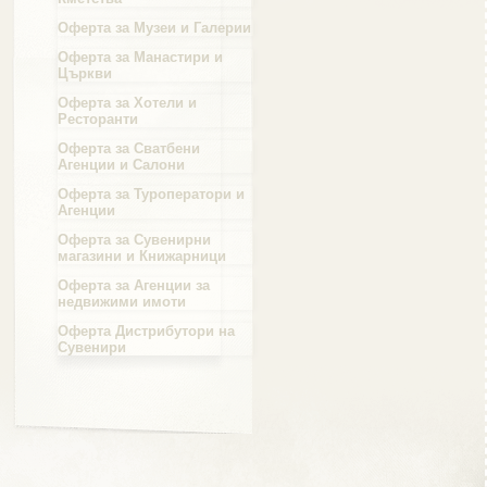
Оферта за Музеи и Галерии
Област Силистра
Оферта за Манастири и
Църкви
Оферта за Хотели и
Ресторанти
Оферта за Сватбени
Агенции и Салони
Област Сливен
Оферта за Туроператори и
Агенции
Оферта за Сувенирни
магазини и Книжарници
Оферта за Агенции за
Област Смолян
недвижими имоти
Оферта Дистрибутори на
Сувенири
Област София