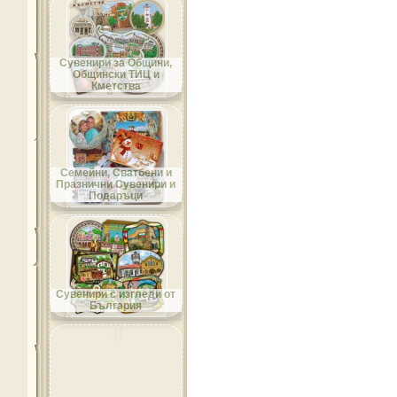
Област Добрич
Сувенири за Общини,
Общински ТИЦ и
Кметства
Област Кърджали
Семейни, Сватбени и
Празнични Сувенири и
Подаръци
Област Кюстендил
Сувенири с изгледи от
България
Област Ловеч