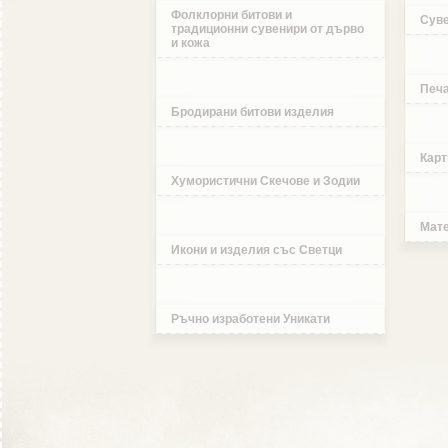
Фолклорни битови и
Суве
традиционни сувенири от дърво
и кожа
Печа
Бродирани битови изделия
Карт
Хумористични Скечове и Зодии
Мате
Икони и изделия със Светци
Ръчно изработени Уникати