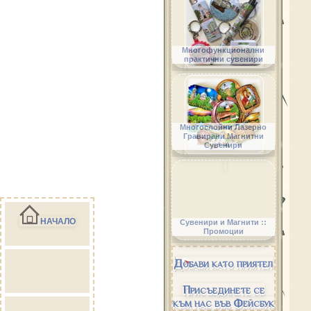
Многофункционални
практични сувенири
Многослойни Лазерно
Гравирани Магнитни
Сувенири
НАЧАЛО
Сувенири и Магнити ::
Промоции
Добави като приятел
Присъединете се
към нас във Фейсбук