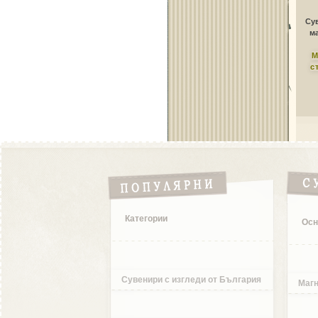
Сув
ма
М
с
Категории
Осн
Сувенири с изгледи от България
Магн