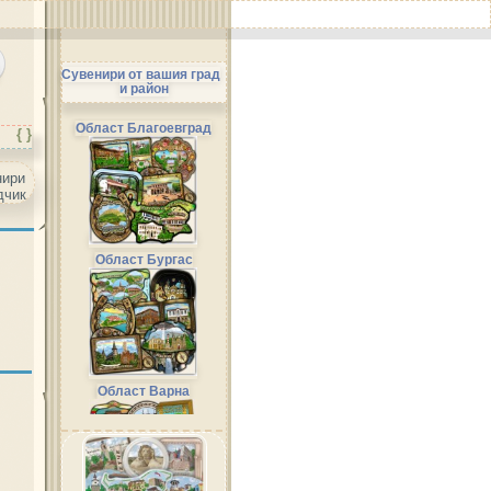
Сувенири от вашия град
и район
Област Благоевград
{ }
Област Бургас
Област Варна