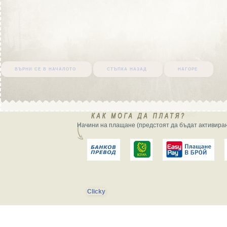
върни се в началото
стъпка назад
нагоре
Начини на плащане (предстоят да бъдат активиран
Clicky