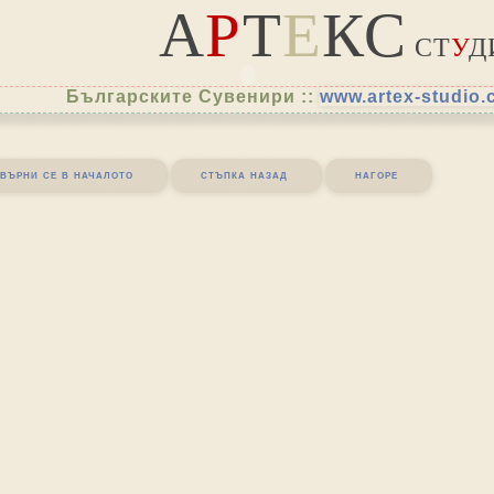
А
Р
Т
Е
КС
СТ
У
Д
Българските Сувенири ::
www.artex-studio
върни се в началото
стъпка назад
нагоре