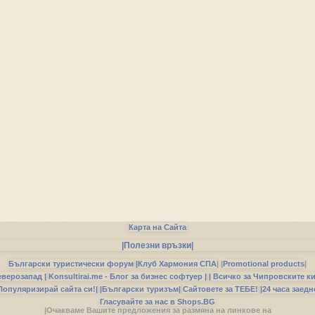
Карта на Сайта
|Полезни връзки|
Български туристически форум
|
Клуб Хармония СПА
|
|
Promotional products
|
еверозапад |
Konsultirai.me - Блог за бизнес софтуер |
| Всичко за Чипровските к
Популяризирай сайта си!|
|Български туризъм|
Сайтовете за ТЕБЕ!
|24 часа заедн
Гласувайте за нас в Shops.BG
|Очакваме Вашите предложения за размяна на линкове на