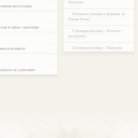
Кметства
нирни аксесоари
Рекламни сувенири и брандинг за
Вашия бизнес
тни и офис сувенири
Сувенирна реклама :: Хотели и
ресторанти
Сувенирна реклама :: Природни
ини и плакети
паркове и Резервати
Сувенирна реклама :: Музеи и
Галерии
риали за сувенири
Сувенирна реклама :: Етнографски
Комплекси
Сувенирна реклама :: Курортни и
ваканционни селища
Сувенирна реклама :: Туристически
агенции и дружества
Сувенирна реклама :: Атракции и
развлечения