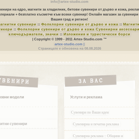
info@artex-studio.com
енири на едро, магнити за хладилник, битови сувенири от дърво и кожа, рекл
териали + безплатно късметче към всеки сувенир! Онлайн магазин за сувенири
Вашия град и регион!
агнитни сувенири
::
Фолклорни сувенири от дърво и кожа
::
Магнит
тикери
::
Фолклорни сувенири от дърво и кожа
Сувенирни аксесоари
ключодържатели, значки
::
Изложения и туристически борси
| Copyright © 1999 - 2011 Artex-Studio.com ™
artex-studio.com |
Страницате е обновена на 08.08.2026
овни модели
Услуги и реклама
Сувенири по Ваши идеи
Сувенирна и печатна реклама
итни сувенири
Сувенирна реклама :: Общини и